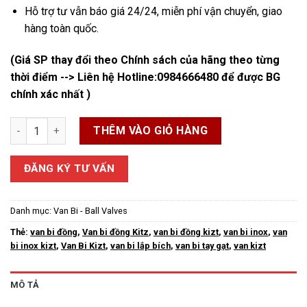
Hỗ trợ tư vẫn báo giá 24/24, miễn phí vận chuyển, giao
hàng toàn quốc.
(Giá SP thay đổi theo Chính sách của hãng theo từng
thời điểm --> Liên hệ Hotline:
0984666480
để được BG
chính xác nhất )
Van Bi Kitz số lượng
THÊM VÀO GIỎ HÀNG
ĐĂNG KÝ TƯ VẤN
Danh mục:
Van Bi - Ball Valves
Thẻ:
van bi đồng
,
Van bi đồng Kitz
,
van bi đồng kizt
,
van bi inox
,
van
bi inox kizt
,
Van Bi Kizt
,
van bi lắp bích
,
van bi tay gạt
,
van kizt
MÔ TẢ