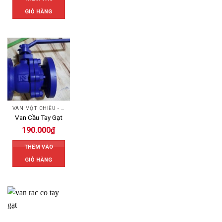
GIỎ HÀNG
VAN MỘT CHIỀU - SWING CHECK VALVE
Van Cầu Tay Gạt
190.000
₫
THÊM VÀO
GIỎ HÀNG