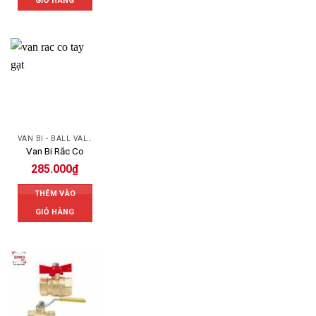
GIỎ HÀNG
VAN BI - BALL VALVES
Van Bi Rắc Co
285.000
₫
THÊM VÀO
GIỎ HÀNG