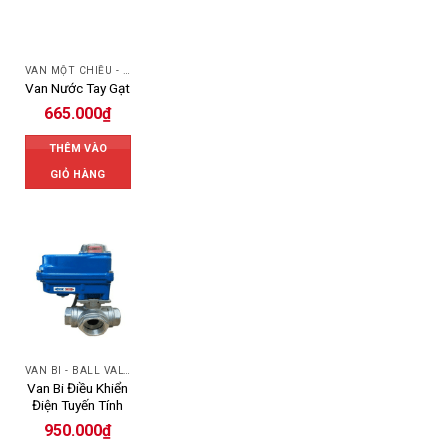
VAN MỘT CHIỀU - SWING CHECK VALVE
Van Nước Tay Gạt
665.000
₫
THÊM VÀO
GIỎ HÀNG
VAN BI - BALL VALVES
Van Bi Điều Khiển
Điện Tuyến Tính
950.000
₫