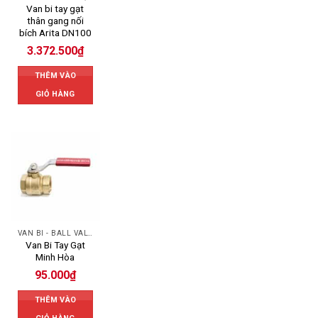
Van bi tay gạt
thân gang nối
bích Arita DN100
3.372.500
₫
THÊM VÀO
GIỎ HÀNG
VAN BI - BALL VALVES
Van Bi Tay Gạt
Minh Hòa
95.000
₫
THÊM VÀO