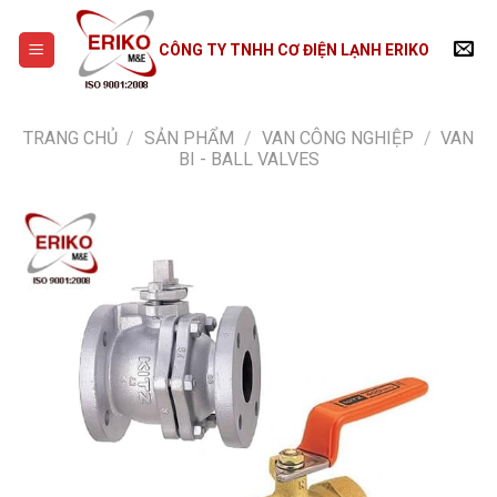
Skip
to
CÔNG TY TNHH CƠ ĐIỆN LẠNH ERIKO
content
TRANG CHỦ
/
SẢN PHẨM
/
VAN CÔNG NGHIỆP
/
VAN
BI - BALL VALVES