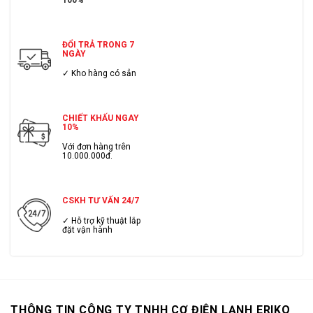
100%
ĐỔI TRẢ TRONG 7
NGÀY
✓ Kho hàng có sẳn
CHIẾT KHẤU NGAY
10%
Với đơn hàng trên
10.000.000đ.
CSKH TƯ VẤN 24/7
✓ Hỗ trợ kỹ thuật lắp
đặt vận hành
THÔNG TIN CÔNG TY TNHH CƠ ĐIỆN LẠNH ERIKO