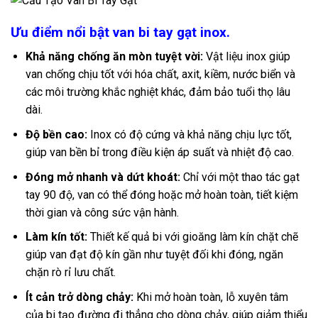
Ưu điểm nổi bật van bi tay gạt inox.
Khả năng chống ăn mòn tuyệt vời:
Vật liệu inox giúp
van chống chịu tốt với hóa chất, axit, kiềm, nước biển và
các môi trường khắc nghiệt khác, đảm bảo tuổi thọ lâu
dài.
Độ bền cao:
Inox có độ cứng và khả năng chịu lực tốt,
giúp van bền bỉ trong điều kiện áp suất và nhiệt độ cao.
Đóng mở nhanh và dứt khoát:
Chỉ với một thao tác gạt
tay 90 độ, van có thể đóng hoặc mở hoàn toàn, tiết kiệm
thời gian và công sức vận hành.
Làm kín tốt:
Thiết kế quả bi với gioăng làm kín chặt chẽ
giúp van đạt độ kín gần như tuyệt đối khi đóng, ngăn
chặn rò rỉ lưu chất.
Ít cản trở dòng chảy:
Khi mở hoàn toàn, lỗ xuyên tâm
của bi tạo đường đi thẳng cho dòng chảy, giúp giảm thiểu