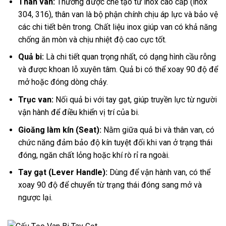
Thân van:
Thường được chế tạo từ inox cao cấp (inox
304, 316), thân van là bộ phận chính chịu áp lực và bảo vệ
các chi tiết bên trong. Chất liệu inox giúp van có khả năng
chống ăn mòn và chịu nhiệt độ cao cực tốt.
Quả bi:
Là chi tiết quan trọng nhất, có dạng hình cầu rỗng
và được khoan lỗ xuyên tâm. Quả bi có thể xoay 90 độ để
mở hoặc đóng dòng chảy.
Trục van:
Nối quả bi với tay gạt, giúp truyền lực từ người
vận hành để điều khiển vị trí của bi.
Gioăng làm kín (Seat):
Nằm giữa quả bi và thân van, có
chức năng đảm bảo độ kín tuyệt đối khi van ở trạng thái
đóng, ngăn chất lỏng hoặc khí rò rỉ ra ngoài.
Tay gạt (Lever Handle):
Dùng để vận hành van, có thể
xoay 90 độ để chuyển từ trạng thái đóng sang mở và
ngược lại.