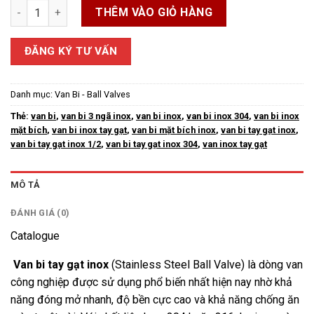
Van Bi Tay Gạt Inox số lượng
THÊM VÀO GIỎ HÀNG
ĐĂNG KÝ TƯ VẤN
Danh mục:
Van Bi - Ball Valves
Thẻ:
van bi
,
van bi 3 ngã inox
,
van bi inox
,
van bi inox 304
,
van bi inox
mặt bích
,
van bi inox tay gạt
,
van bi mặt bích inox
,
van bi tay gạt inox
,
van bi tay gạt inox 1/2
,
van bi tay gạt inox 304
,
van inox tay gạt
MÔ TẢ
ĐÁNH GIÁ (0)
Catalogue
Van bi tay gạt inox
(Stainless Steel Ball Valve) là dòng van
công nghiệp được sử dụng phổ biến nhất hiện nay nhờ khả
năng đóng mở nhanh, độ bền cực cao và khả năng chống ăn