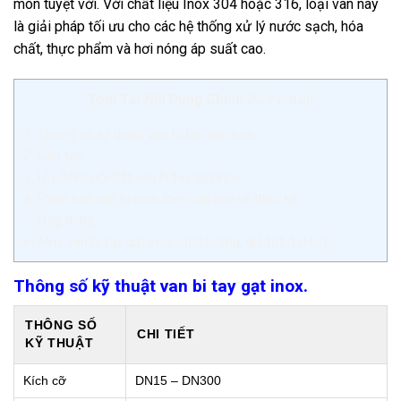
mòn tuyệt vời. Với chất liệu Inox 304 hoặc 316, loại van này
là giải pháp tối ưu cho các hệ thống xử lý nước sạch, hóa
chất, thực phẩm và hơi nóng áp suất cao.
Tóm Tắt Nội Dung Chính
[
Ẩn Văn Bản
]
1.
Thông số kỹ thuật van bi tay gạt inox.
2.
Cấu tạo.
3.
Ưu điểm nổi bật van bi tay gạt inox.
4.
Phân loại van bi inox theo vật liệu và thiết kế.
5.
Ứng dụng.
6.
Mua van bi tay gạt inox chất lượng, giá tốt ở đâu?
Thông số kỹ thuật van bi tay gạt inox.
THÔNG SỐ
CHI TIẾT
KỸ THUẬT
Kích cỡ
DN15 – DN300