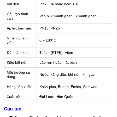
Vật liệu
Inox 304 hoặc inox 316
Cấu tạo thân
Van bi 2 mảnh ghép, 3 mảnh ghép
van
Áp lực làm việc
PN16, PN25
Nhiệt độ làm
0 – 180°C
việc
Đệm làm kín
Teflon (PTFE), Viton
Kiểu kết nối
Lắp ren hoặc mặt bích
Môi trường sử
Nước, xăng dầu, khí nén, khí gas
dụng
Hãng sản xuất
Kosa-plus, Bueno, Emico, Samwoo
Xuất xứ
Đài Loan, Hàn Quốc
Cấu tạo.