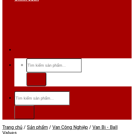
Hotline/Zalo:0984 666 480
Tìm
kiếm:
Tìm
kiếm:
Trang chủ
/
Sản phẩm
/
Van Công Nghiệp
/
Van Bi - Ball
Valves