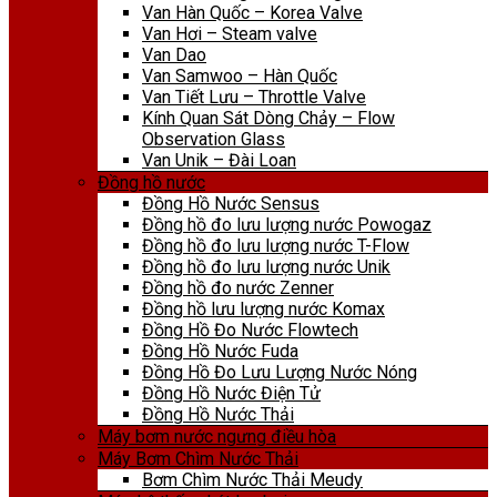
Van Hàn Quốc – Korea Valve
Van Hơi – Steam valve
Van Dao
Van Samwoo – Hàn Quốc
Van Tiết Lưu – Throttle Valve
Kính Quan Sát Dòng Chảy – Flow
Observation Glass
Van Unik – Đài Loan
Đồng hồ nước
Đồng Hồ Nước Sensus
Đồng hồ đo lưu lượng nước Powogaz
Đồng hồ đo lưu lượng nước T-Flow
Đồng hồ đo lưu lượng nước Unik
Đồng hồ đo nước Zenner
Đồng hồ lưu lượng nước Komax
Đồng Hồ Đo Nước Flowtech
Đồng Hồ Nước Fuda
Đồng Hồ Đo Lưu Lượng Nước Nóng
Đồng Hồ Nước Điện Tử
Đồng Hồ Nước Thải
Máy bơm nước ngưng điều hòa
Máy Bơm Chìm Nước Thải
Bơm Chìm Nước Thải Meudy