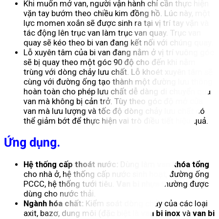
Khi muốn mở van, người vận hành chỉ cần thực hiện
vặn tay bướm theo chiều kim đồng hồ. Lúc này, một
lực momen xoắn sẽ được sinh ra tại vị trí tay vặn và
tác động lên trục van làm trục van quay. Trục van
quay sẽ kéo theo bi van đang kết nối với chúng quay.
Lỗ xuyên tâm của bi van đang nằm ở vị trí vuông góc
sẽ bị quay theo một góc 90 độ cho đến khi nằm
trùng với dòng chảy lưu chất. Lỗ khoét xuyên tâm sẽ
cùng với đường ống tạo thành một đường lưu thông
hoàn toàn cho phép lưu chất dễ dàng di chuyển qua
van mà không bị cản trở. Tùy theo góc độ mở của
van mà lưu lượng và tốc độ dòng chảy lưu chất có
thể giảm bớt để thực hiện vai trò điều tiết hiệu quả.
Ứng dụng.
Hệ thống cấp thoát nước:
Dùng làm
van khóa tổng
cho nhà ở, hệ thống cấp nước sinh hoạt, đường ống
PCCC, hệ thống tưới tiêu.
Van bi nhựa
thường được
dùng cho nước thải.
Ngành hóa chất:
Kiểm soát dòng chảy của các loại
axit, bazơ, dung môi (đặc biệt là
van bi inox
và
van bi