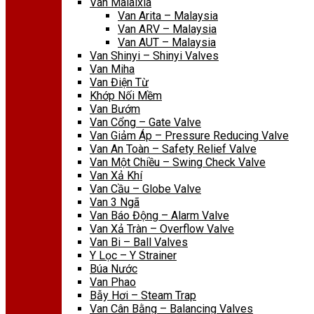
Van Malaixia
Van Arita – Malaysia
Van ARV – Malaysia
Van AUT – Malaysia
Van Shinyi – Shinyi Valves
Van Miha
Van Điện Từ
Khớp Nối Mềm
Van Bướm
Van Cổng – Gate Valve
Van Giảm Áp – Pressure Reducing Valve
Van An Toàn – Safety Relief Valve
Van Một Chiều – Swing Check Valve
Van Xả Khí
Van Cầu – Globe Valve
Van 3 Ngã
Van Báo Động – Alarm Valve
Van Xả Tràn – Overflow Valve
Van Bi – Ball Valves
Y Lọc – Y Strainer
Búa Nước
Van Phao
Bẫy Hơi – Steam Trap
Van Cân Bằng – Balancing Valves