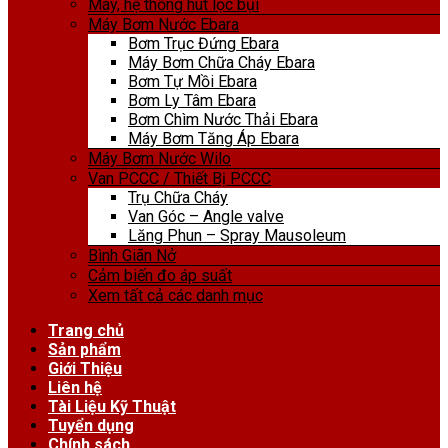
Máy, hệ thống hút lọc bụi
Máy Bơm Nước Ebara
Bơm Trục Đứng Ebara
Máy Bơm Chữa Cháy Ebara
Bơm Tự Mồi Ebara
Bơm Ly Tâm Ebara
Bơm Chìm Nước Thải Ebara
Máy Bơm Tăng Áp Ebara
Máy Bơm Nước Wilo
Van PCCC / Thiết Bị PCCC
Trụ Chữa Cháy
Van Góc – Angle valve
Lăng Phun – Spray Mausoleum
Bình Giãn Nở
Cảm biến đo áp suất
Xem tất cả các danh mục
Trang chủ
Sản phẩm
Giới Thiệu
Liên hệ
Tài Liệu Kỹ Thuật
Tuyển dụng
Chính sách