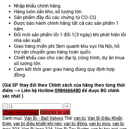
Nhập khẩu chính hãng.
Hàng luôn sẵn kho, số lượng lớn.
Sản phẩm đầy đủ các chứng từ CO-CQ.
Được bảo hành chính hãng tất cả các sản phẩm 1
năm.
Đổi mới sản phẩm lỗi 1 đổi 1(3 ngày) khi phát hiện lỗi
nhà sản xuất.
Giao hàng miễn phí 5km quanh khu vực Hà Nội, hỗ
trợ vận chuyển giao hàng toàn quốc.
Chiết khấu cao cho các đại lý, công trình, dự ăn mua
số lượng lớn.
Cam kết thời gian giao hàng đúng quy định hợp
đồng.
(Giá SP thay đổi theo Chính sách của hãng theo từng thời
điểm --> Liên hệ Hotline:
0984666480
để được BG chính
xác nhất )
Van
Bi
Đăng ký tư vấn
Thêm vào giỏ hàng
Tay
Danh mục:
Van Bi - Ball Valves
Thẻ:
van bi
,
Van Bi Điều Khiển
Vặn
Điện
,
van bi điều khiển khí nén
,
van bi đồng
,
van bi inox
,
van bi
số