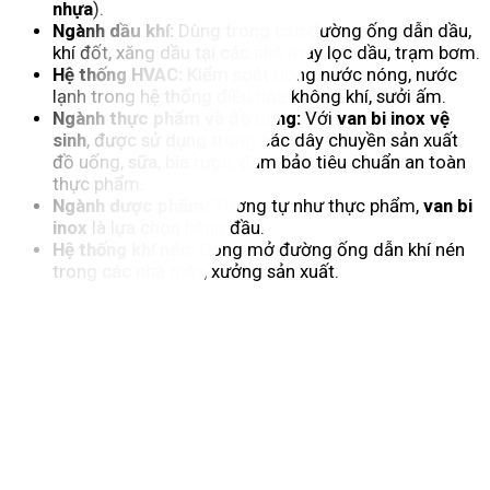
nhựa
).
Ngành dầu khí:
Dùng trong các đường ống dẫn dầu,
khí đốt, xăng dầu tại các nhà máy lọc dầu, trạm bơm.
Hệ thống HVAC:
Kiểm soát dòng nước nóng, nước
lạnh trong hệ thống điều hòa không khí, sưởi ấm.
Ngành thực phẩm và đồ uống:
Với
van bi inox vệ
sinh
, được sử dụng trong các dây chuyền sản xuất
đồ uống, sữa, bia rượu, đảm bảo tiêu chuẩn an toàn
thực phẩm.
Ngành dược phẩm:
Tương tự như thực phẩm,
van bi
inox
là lựa chọn hàng đầu.
Hệ thống khí nén:
Đóng mở đường ống dẫn khí nén
trong các nhà máy, xưởng sản xuất.