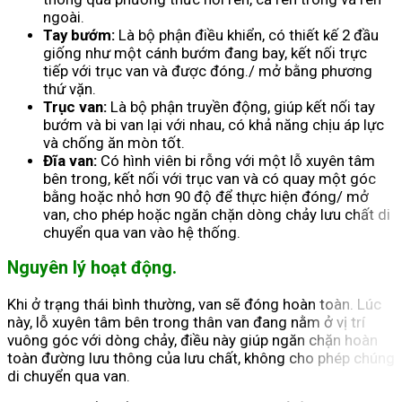
ngoài.
Tay bướm:
Là bộ phận điều khiển, có thiết kế 2 đầu
giống như một cánh bướm đang bay, kết nối trực
tiếp với trục van và được đóng./ mở bằng phương
thứ vặn.
Trục van:
Là bộ phận truyền động, giúp kết nối tay
bướm và bi van lại với nhau, có khả năng chịu áp lực
và chống ăn mòn tốt.
Đĩa van:
Có hình viên bi rỗng với một lỗ xuyên tâm
bên trong, kết nối với trục van và có quay một góc
bằng hoặc nhỏ hơn 90 độ để thực hiện đóng/ mở
van, cho phép hoặc ngăn chặn dòng chảy lưu chất di
chuyển qua van vào hệ thống.
Nguyên lý hoạt động.
Khi ở trạng thái bình thường, van sẽ đóng hoàn toàn. Lúc
này, lỗ xuyên tâm bên trong thân van đang nằm ở vị trí
vuông góc với dòng chảy, điều này giúp ngăn chặn hoàn
toàn đường lưu thông của lưu chất, không cho phép chúng
di chuyển qua van.