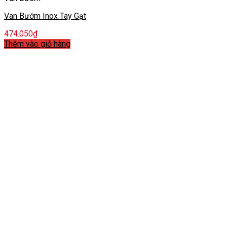
Van Bướm Inox Tay Gạt
474.050
₫
Thêm vào giỏ hàng