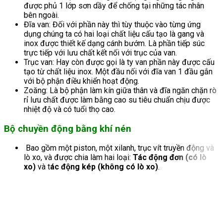
được phủ 1 lớp sơn dầy để chống tại những tác nhân
bên ngoài.
Đĩa van: Đối với phần này thì tùy thuộc vào từng ứng
dụng chúng ta có hai loại chất liệu cấu tạo là gang và
inox được thiết kế dạng cánh bướm. Là phần tiếp súc
trực tiếp với lưu chất kết nối với trục của van.
Trục van: Hay còn được gọi là ty van phần này được cấu
tạo từ chất liệu inox. Một đầu nối với đĩa van 1 đầu gắn
với bộ phận điều khiển hoạt động.
Zoăng: Là bộ phận làm kín giữa thân và đĩa ngăn chặn rò
rỉ lưu chất được làm bằng cao su tiêu chuẩn chịu được
nhiệt độ và có tuổi thọ cao.
Bộ chuyền động bằng khí nén
Bao gồm một piston, một xilanh, trục vít truyền động và
lò xo, và được chia làm hai loại:
Tác động đơn (có lò
xo)
và t
ác động kép (không có lò xo)
.