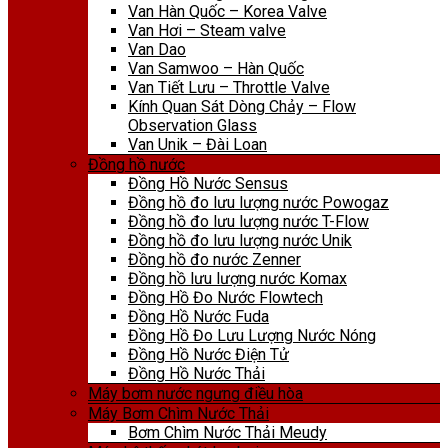
Van Hàn Quốc – Korea Valve
Van Hơi – Steam valve
Van Dao
Van Samwoo – Hàn Quốc
Van Tiết Lưu – Throttle Valve
Kính Quan Sát Dòng Chảy – Flow
Observation Glass
Van Unik – Đài Loan
Đồng hồ nước
Đồng Hồ Nước Sensus
Đồng hồ đo lưu lượng nước Powogaz
Đồng hồ đo lưu lượng nước T-Flow
Đồng hồ đo lưu lượng nước Unik
Đồng hồ đo nước Zenner
Đồng hồ lưu lượng nước Komax
Đồng Hồ Đo Nước Flowtech
Đồng Hồ Nước Fuda
Đồng Hồ Đo Lưu Lượng Nước Nóng
Đồng Hồ Nước Điện Tử
Đồng Hồ Nước Thải
Máy bơm nước ngưng điều hòa
Máy Bơm Chìm Nước Thải
Bơm Chìm Nước Thải Meudy