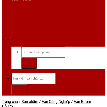
Hotline/Zalo:0984 666 480
Tìm
kiếm:
Tìm
kiếm:
Trang chủ
/
Sản phẩm
/
Van Công Nghiệp
/
Van Bướm
Hỗ Trợ