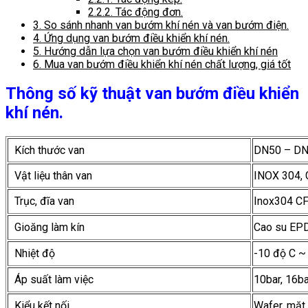
2.2.2.
Tác động đơn.
3.
So sánh nhanh van bướm khí nén và van bướm điện.
4.
Ứng dụng van bướm điều khiển khí nén.
5.
Hướng dẫn lựa chọn van bướm điều khiển khí nén
6.
Mua van bướm điều khiển khí nén chất lượng, giá tốt
Thông số kỹ thuật van bướm điều khiển
khí nén.
Kích thước van
DN50 – DN
Vật liệu thân van
INOX 304,
Trục, đĩa van
Inox304 C
Gioăng làm kín
Cao su EPDM
Nhiệt độ
-10 độ C ~
Áp suất làm việc
10bar, 16ba
Kiểu kết nối
Wafer, mặt