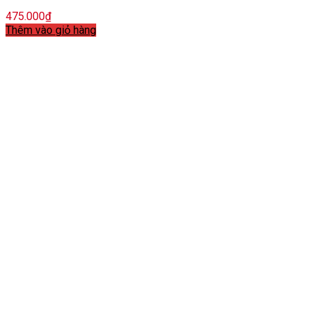
475.000
₫
Thêm vào giỏ hàng