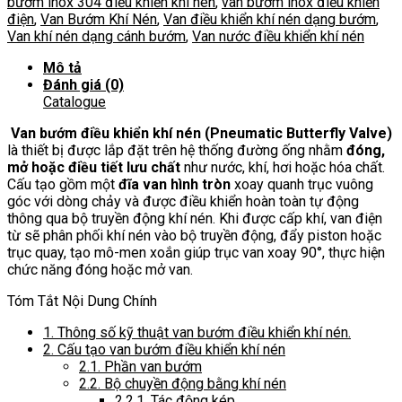
bướm inox 304 điều khiển khí nén
,
van bướm inox điều khiển
số
điện
,
Van Bướm Khí Nén
,
Van điều khiển khí nén dạng bướm
,
lượng
Van khí nén dạng cánh bướm
,
Van nước điều khiển khí nén
Mô tả
Đánh giá (0)
Catalogue
Van bướm điều khiển khí nén (Pneumatic Butterfly Valve)
là thiết bị được lắp đặt trên hệ thống đường ống nhằm
đóng,
mở hoặc điều tiết lưu chất
như nước, khí, hơi hoặc hóa chất.
Cấu tạo gồm một
đĩa van hình tròn
xoay quanh trục vuông
góc với dòng chảy và được điều khiển hoàn toàn tự động
thông qua bộ truyền động khí nén. Khi được cấp khí, van điện
từ sẽ phân phối khí nén vào bộ truyền động, đẩy piston hoặc
trục quay, tạo mô-men xoắn giúp trục van xoay 90°, thực hiện
chức năng đóng hoặc mở van.
Tóm Tắt Nội Dung Chính
1.
Thông số kỹ thuật van bướm điều khiển khí nén.
2.
Cấu tạo van bướm điều khiển khí nén
2.1.
Phần van bướm
2.2.
Bộ chuyền động bằng khí nén
2.2.1.
Tác động kép.