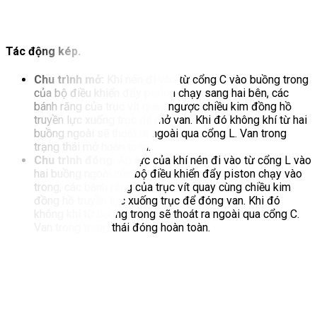
Tác động kép.
Chu trình mở:
Khí nén đi vào từ cổng C vào buồng trong
của bộ điều khiển đẩy piston chạy sang hai bên, các
bánh răng của trục vít quay ngược chiều kim đồng hồ
truyền lực xuống trục để mở van. Khi đó không khí từ hai
buồng ngoài sẽ thoát ra ngoài qua cổng L. Van trong
trạng thái mở hoàn toàn.
Chu trình đóng:
Áp lực của khí nén đi vào từ cổng L vào
hai buồng ngoài của bộ điều khiển đẩy piston chạy vào
trong, các bánh răng của trục vít quay cùng chiều kim
đồng hồ truyền lực xuống trục để đóng van. Khi đó
không khí từ buồng trong sẽ thoát ra ngoài qua cổng C.
Van trong trạng thái đóng hoàn toàn.