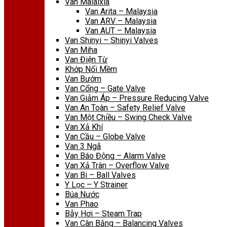
Van Malaixia
Van Arita – Malaysia
Van ARV – Malaysia
Van AUT – Malaysia
Van Shinyi – Shinyi Valves
Van Miha
Van Điện Từ
Khớp Nối Mềm
Van Bướm
Van Cổng – Gate Valve
Van Giảm Áp – Pressure Reducing Valve
Van An Toàn – Safety Relief Valve
Van Một Chiều – Swing Check Valve
Van Xả Khí
Van Cầu – Globe Valve
Van 3 Ngã
Van Báo Động – Alarm Valve
Van Xả Tràn – Overflow Valve
Van Bi – Ball Valves
Y Lọc – Y Strainer
Búa Nước
Van Phao
Bẫy Hơi – Steam Trap
Van Cân Bằng – Balancing Valves