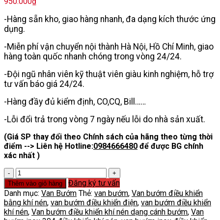
950.000
₫
-Hàng sẵn kho, giao hàng nhanh, đa dạng kích thước ứng
dụng.
-Miễn phí vận chuyển nội thành Hà Nội, Hồ Chí Minh, giao
hàng toàn quốc nhanh chóng trong vòng 24/24.
-Đội ngũ nhân viên kỹ thuật viên giàu kinh nghiệm, hỗ trợ
tư vấn báo giá 24/24.
-Hàng đầy đủ kiểm định, CO,CQ, Bill……
-Lỗi đổi trả trong vòng 7 ngày nếu lỗi do nhà sản xuất.
(Giá SP thay đổi theo Chính sách của hãng theo từng thời
điểm --> Liên hệ Hotline:
0984666480
để được BG chính
xác nhất )
Van
Bướm
Đăng ký tư vấn
Thêm vào giỏ hàng
Điều
Danh mục:
Van Bướm
Thẻ:
van bướm
,
Van bướm điều khiển
Khiển
bằng khí nén
,
van bướm điều khiển điện
,
van bướm điều khiển
Khí
khí nén
,
Van bướm điều khiển khí nén dạng cánh bướm
,
Van
Nén