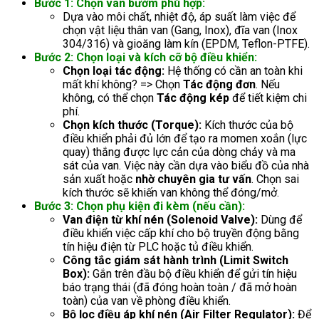
Bước 1: Chọn van bướm phù hợp:
Dựa vào môi chất, nhiệt độ, áp suất làm việc để
chọn vật liệu thân van (Gang, Inox), đĩa van (Inox
304/316) và gioăng làm kín (EPDM, Teflon-PTFE).
Bước 2: Chọn loại và kích cỡ bộ điều khiển:
Chọn loại tác động:
Hệ thống có cần an toàn khi
mất khí không? => Chọn
Tác động đơn
. Nếu
không, có thể chọn
Tác động kép
để tiết kiệm chi
phí.
Chọn kích thước (Torque):
Kích thước của bộ
điều khiển phải đủ lớn để tạo ra momen xoắn (lực
quay) thắng được lực cản của dòng chảy và ma
sát của van. Việc này cần dựa vào biểu đồ của nhà
sản xuất hoặc
nhờ chuyên gia tư vấn
. Chọn sai
kích thước sẽ khiến van không thể đóng/mở.
Bước 3: Chọn phụ kiện đi kèm (nếu cần):
Van điện từ khí nén (Solenoid Valve):
Dùng để
điều khiển việc cấp khí cho bộ truyền động bằng
tín hiệu điện từ PLC hoặc tủ điều khiển.
Công tắc giám sát hành trình (Limit Switch
Box):
Gắn trên đầu bộ điều khiển để gửi tín hiệu
báo trạng thái (đã đóng hoàn toàn / đã mở hoàn
toàn) của van về phòng điều khiển.
Bộ lọc điều áp khí nén (Air Filter Regulator):
Để