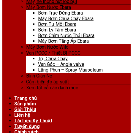
Máy, hệ thống hút lọc bụi
Máy Bơm Nước Ebara
Bơm Trục Đứng Ebara
Máy Bơm Chữa Cháy Ebara
Bơm Tự Mồi Ebara
Bơm Ly Tâm Ebara
Bơm Chìm Nước Thải Ebara
Máy Bơm Tăng Áp Ebara
Máy Bơm Nước Wilo
Van PCCC / Thiết Bị PCCC
Trụ Chữa Cháy
Van Góc – Angle valve
Lăng Phun – Spray Mausoleum
Bình Giãn Nở
Cảm biến đo áp suất
Xem tất cả các danh mục
Trang chủ
Sản phẩm
Giới Thiệu
Liên hệ
Tài Liệu Kỹ Thuật
Tuyển dụng
Chính sách