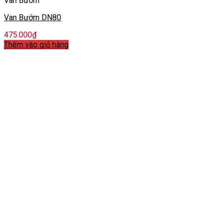
Van Bướm
Van Bướm DN80
475.000
₫
Thêm vào giỏ hàng