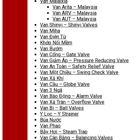
Van Malaixia
Van Arita – Malaysia
Van ARV – Malaysia
Van AUT – Malaysia
Van Shinyi – Shinyi Valves
Van Miha
Van Điện Từ
Khớp Nối Mềm
Van Bướm
Van Cổng – Gate Valve
Van Giảm Áp – Pressure Reducing Valve
Van An Toàn – Safety Relief Valve
Van Một Chiều – Swing Check Valve
Van Xả Khí
Van Cầu – Globe Valve
Van 3 Ngã
Van Báo Động – Alarm Valve
Van Xả Tràn – Overflow Valve
Van Bi – Ball Valves
Y Lọc – Y Strainer
Búa Nước
Van Phao
Bẫy Hơi – Steam Trap
Van Cân Bằng – Balancing Valves