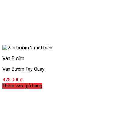
Van Bướm
Van Bướm Tay Quay
475.000
₫
Thêm vào giỏ hàng