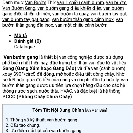
Gang
Danh mục:
Van Bướm
Thẻ:
van 1 chiều cánh bướm
,
van bướm
,
số
Van Bướm Gang
,
van bướm gang điều khiển điện
,
van bướm
lượng
gang điều khiển khí nén
,
van bướm ta quay
,
van bướm tay gạt
,
van bướm tay gạt gang
,
van bướm thân gang cánh inox
,
van
bướm thân gang đĩa inox
,
van một chiều cánh bướm
Mô tả
Đánh giá (0)
Catalogue
Van bướm gang
là thiết bị van công nghiệp được sử dụng
phổ biến nhất hiện nay, đặc trưng bởi thân van đúc từ vật liệu
Gang (Gang Xám hoặc Gang Dẻo)
và đĩa van (cánh bướm)
xoay
$90^\circ$
để đóng, mở hoặc điều tiết dòng chảy. Nhờ
sự kết hợp giữa độ bền của gang và chi phí đầu tư hợp lý, van
bướm thân gang được ưu tiên lựa chọn hàng đầu cho các hệ
thống nước sạch, nước thải, HVAC, và đặc biệt là hệ thống
PCCC (Phòng Cháy Chữa Cháy)
.
Tóm Tắt Nội Dung Chính
[
Ẩn Văn Bản
]
1.
Thông số kỹ thuật van bướm gang
2.
Cấu tạo chung.
3.
Ưu điểm nổi bật của van bướm gang.