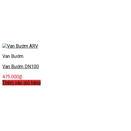
Van Bướm
Van Bướm DN100
475.000
₫
Thêm vào giỏ hàng