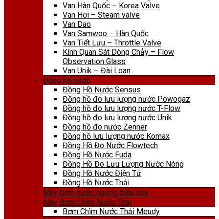
Van Hàn Quốc – Korea Valve
Van Hơi – Steam valve
Van Dao
Van Samwoo – Hàn Quốc
Van Tiết Lưu – Throttle Valve
Kính Quan Sát Dòng Chảy – Flow
Observation Glass
Van Unik – Đài Loan
Đồng hồ nước
Đồng Hồ Nước Sensus
Đồng hồ đo lưu lượng nước Powogaz
Đồng hồ đo lưu lượng nước T-Flow
Đồng hồ đo lưu lượng nước Unik
Đồng hồ đo nước Zenner
Đồng hồ lưu lượng nước Komax
Đồng Hồ Đo Nước Flowtech
Đồng Hồ Nước Fuda
Đồng Hồ Đo Lưu Lượng Nước Nóng
Đồng Hồ Nước Điện Tử
Đồng Hồ Nước Thải
Máy bơm nước ngưng điều hòa
Máy Bơm Chìm Nước Thải
Bơm Chìm Nước Thải Meudy