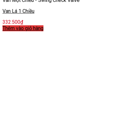
Van Một Chiều - Swing Check Valve
Van Lá 1 Chiều
332.500
₫
Thêm vào giỏ hàng