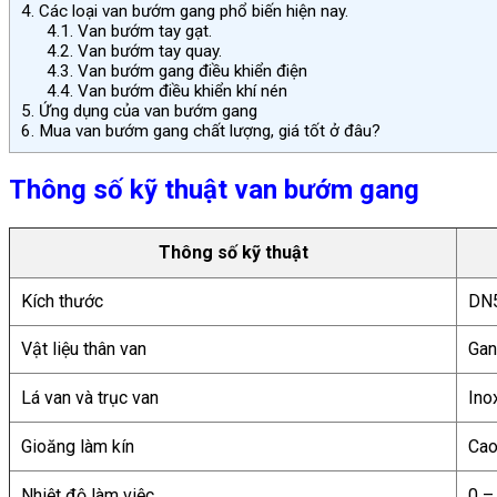
4.
Các loại van bướm gang phổ biến hiện nay.
4.1.
Van bướm tay gạt.
4.2.
Van bướm tay quay.
4.3.
Van bướm gang điều khiển điện
4.4.
Van bướm điều khiển khí nén
5.
Ứng dụng của van bướm gang
6.
Mua van bướm gang chất lượng, giá tốt ở đâu?
Thông số kỹ thuật van bướm gang
Thông số kỹ thuật
Kích thước
DN
Vật liệu thân van
Gan
Lá van và trục van
Ino
Gioăng làm kín
Cao
Nhiệt độ làm việc
0 –