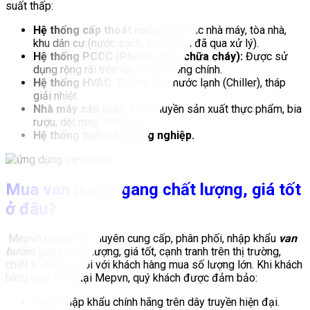
suất thấp:
Hệ thống cấp thoát nước:
Cho các nhà máy, tòa nhà,
khu dân cư (nước sạch, nước thải đã qua xử lý).
Hệ thống PCCC (Phòng cháy chữa cháy):
Được sử
dụng rộng rãi trên các đường ống chính.
Hệ thống HVAC:
Đường ống nước lạnh (Chiller), tháp
giải nhiệt.
Nhà máy sản xuất:
Dây chuyền sản xuất thực phẩm, bia
rượu, dệt may, xi măng…
Hệ thống tưới tiêu nông nghiệp.
Mua van bướm gang chất lượng, giá tốt
ở đâu?
Mepvn chúng tôi chuyên cung cấp, phân phối, nhập khẩu
van
bướm gang
chất lượng, giá tốt, cạnh tranh trên thị trường,
chiết khấu cao đối với khách hàng mua số lượng lớn. Khi khách
hàng mua hàng tại Mepvn, quý khách được đảm bảo:
Hàng nhập khẩu chính hãng trên dây truyền hiện đại.