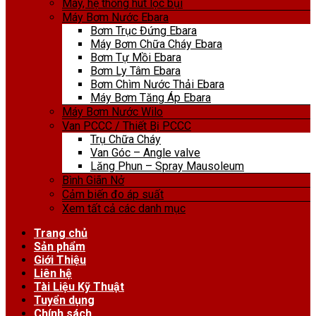
Máy, hệ thống hút lọc bụi
Máy Bơm Nước Ebara
Bơm Trục Đứng Ebara
Máy Bơm Chữa Cháy Ebara
Bơm Tự Mồi Ebara
Bơm Ly Tâm Ebara
Bơm Chìm Nước Thải Ebara
Máy Bơm Tăng Áp Ebara
Máy Bơm Nước Wilo
Van PCCC / Thiết Bị PCCC
Trụ Chữa Cháy
Van Góc – Angle valve
Lăng Phun – Spray Mausoleum
Bình Giãn Nở
Cảm biến đo áp suất
Xem tất cả các danh mục
Trang chủ
Sản phẩm
Giới Thiệu
Liên hệ
Tài Liệu Kỹ Thuật
Tuyển dụng
Chính sách