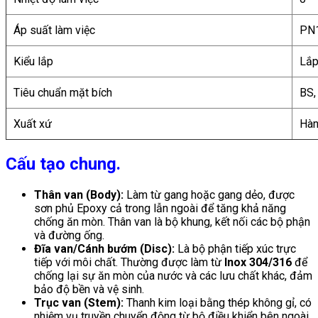
Áp suất làm việc
PN1
Kiểu lắp
Lắp
Tiêu chuẩn mặt bích
BS,
Xuất xứ
Hàn
Cấu tạo chung.
Thân van (Body):
Làm từ gang hoặc gang dẻo, được
sơn phủ Epoxy cả trong lẫn ngoài để tăng khả năng
chống ăn mòn. Thân van là bộ khung, kết nối các bộ phận
và đường ống.
Đĩa van/Cánh bướm (Disc):
Là bộ phận tiếp xúc trực
tiếp với môi chất. Thường được làm từ
Inox 304/316
để
chống lại sự ăn mòn của nước và các lưu chất khác, đảm
bảo độ bền và vệ sinh.
Trục van (Stem):
Thanh kim loại bằng thép không gỉ, có
nhiệm vụ truyền chuyển động từ bộ điều khiển bên ngoài