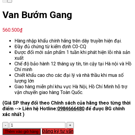
Van Bướm Gang
560.500
₫
Hàng nhập khẩu chính hãng trên dây truyền hiện đại.
Đầy đủ chứng từ kiểm định C0-CQ
Được đổi mới sản phẩm 1 tuần khi phát hiện lỗi nhà sản
xuất
Chế độ bảo hành 12 tháng uy tín, tin cậy tại Hà nội và Hồ
Chí minh
Chiết khấu cao cho các đại lý và nhà thầu khi mua số
lượng lớn
Giao hàng miễn phí khu vực Hà Nội, Hồ Chí Minh hỗ trợ
vận chuyển giao hàng Toàn Quốc.
(Giá SP thay đổi theo Chính sách của hãng theo từng thời
điểm --> Liên hệ Hotline:
0984666480
để được BG chính
xác nhất )
Van
Bướm
Đăng ký tư vấn
Thêm vào giỏ hàng