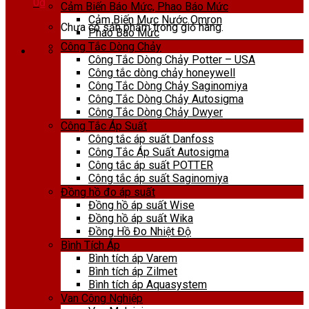
0
₫
Cảm Biến Báo Mức, Phao Báo Mức
Cảm Biến Mực Nước Omron
Chưa có sản phẩm trong giỏ hàng.
Phao Báo Mức
Công Tắc Dòng Chảy
Công Tắc Dòng Chảy Potter – USA
Công tắc dòng chảy honeywell
Công Tắc Dòng Chảy Saginomiya
Công Tắc Dòng Chảy Autosigma
Công Tắc Dòng Chảy Dwyer
Công Tắc Áp Suất
Công tắc áp suất Danfoss
Công Tắc Áp Suất Autosigma
Công tắc áp suất POTTER
Công tắc áp suất Saginomiya
Đồng hồ đo áp suất
Đồng hồ áp suất Wise
Đồng hồ áp suất Wika
Đồng Hồ Đo Nhiệt Độ
Bình Tích Áp
Bình tích áp Varem
Bình tích áp Zilmet
Bình tích áp Aquasystem
Van Công Nghiệp