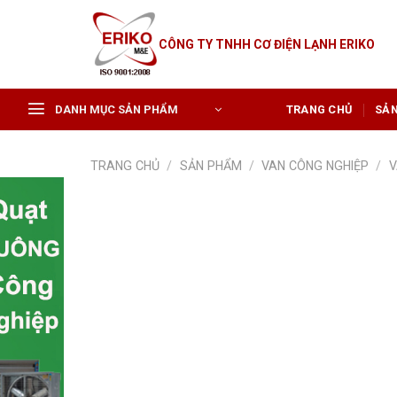
Skip
to
CÔNG TY TNHH CƠ ĐIỆN LẠNH ERIKO
content
DANH MỤC SẢN PHẨM
TRANG CHỦ
SẢ
TRANG CHỦ
/
SẢN PHẨM
/
VAN CÔNG NGHIỆP
/
V