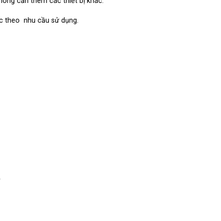
 không cần thêm các thiết bị khác.
ực theo nhu cầu sử dụng.
ỳ