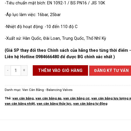
-Tiêu chuẩn mặt bích: EN 1092-1 / BS PN16 / JIS 10K
-Áp lực làm việc: 16bar, 25bar
-Nhiệt độ hoạt động: -10 đến 110 độ C
-Xuất xứ: Hàn Quốc, Đài Loan, Trung Quốc, Thổ Nhĩ Kỳ
(Giá SP thay đổi theo Chính sách của hãng theo từng thời điểm 
Liên hệ Hotline:
0984666480
để được BG chính xác nhất )
Van Cân Bằng số lượng
ĐĂNG KÝ TƯ VẤN
THÊM VÀO GIỎ HÀNG
Danh mục:
Van Cân Bằng - Balancing Valves
Thẻ:
van cân bằng
,
van cân bằng áp
,
van cân bằng cơ
,
van cân bằng lưu lượng 
van cân bằng nhiệt
,
van cân bằng thủy lực
,
van cân bằng tự động