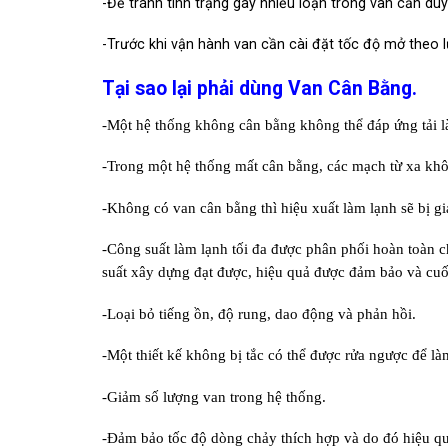
-Để tránh tình trạng gây nhiễu loạn trong van cần duy
-Trước khi vận hành van cần cài đặt tốc độ mở theo lư
Tại sao lại phải dùng Van Cân Bằng.
-Một hệ thống không cân bằng không thể đáp ứng tải l
-Trong một hệ thống mất cân bằng, các mạch từ xa khôn
-Không có van cân bằng thì hiệu xuất làm lạnh sẽ bị g
-Công suất làm lạnh tối đa được phân phối hoàn toàn cho
suất xây dựng đạt được, hiệu quả được đảm bảo và cuối
-Loại bỏ tiếng ồn, độ rung, dao động và phản hồi.
-Một thiết kế không bị tắc có thể được rửa ngược để là
-Giảm số lượng van trong hệ thống.
-Đảm bảo tốc độ dòng chảy thích hợp và do đó hiệu q