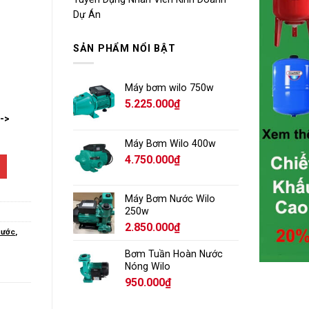
Dự Án
SẢN PHẨM NỔI BẬT
Máy bơm wilo 750w
5.225.000
₫
-->
Máy Bơm Wilo 400w
4.750.000
₫
Máy Bơm Nước Wilo
250w
2.850.000
₫
nước
,
Bơm Tuần Hoàn Nước
Nóng Wilo
950.000
₫