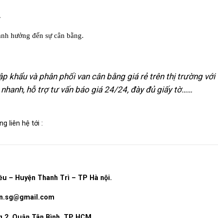
.
ảnh hưởng đến sự cân bằng.
p khẩu và phân phối van cân bằng giá rẻ trên thị trường với
 nhanh, hỗ trợ tư vấn báo giá 24/24, đày đủ giấy tờ……
g liên hệ tới :
ều – Huyện Thanh Trì – TP Hà nội.
ovn.sg@gmail.com
 2, Quận Tân Bình, TP HCM