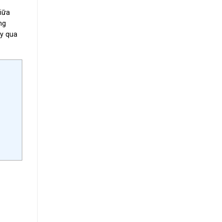
iữa
ng
ảy qua