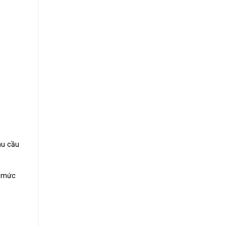
hu cầu
n mức