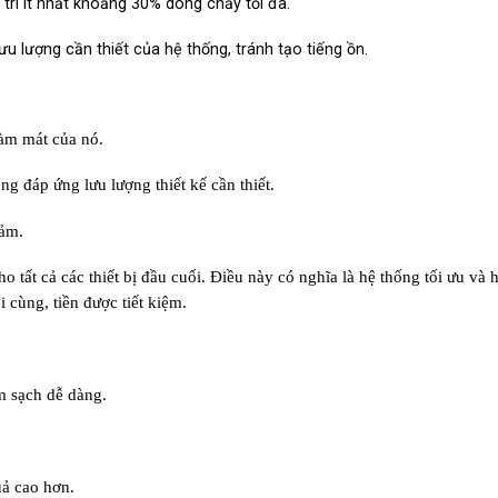
 trì ít nhất khoảng 30% dòng chảy tối đa.
u lượng cần thiết của hệ thống, tránh tạo tiếng ồn.
àm mát của nó.
g đáp ứng lưu lượng thiết kế cần thiết.
iảm.
 tất cả các thiết bị đầu cuối. Điều này có nghĩa là hệ thống tối ưu và 
 cùng, tiền được tiết kiệm.
m sạch dễ dàng.
uả cao hơn.