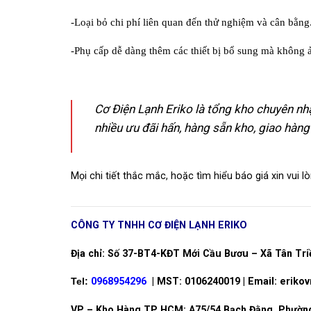
-Loại bỏ chi phí liên quan đến thử nghiệm và cân bằng
-Phụ cấp dễ dàng thêm các thiết bị bổ sung mà không 
Cơ Điện Lạnh Eriko là tổng kho chuyên nhậ
nhiều ưu đãi hấn, hàng sẵn kho, giao hàng
Mọi chi tiết thắc mắc, hoặc tìm hiểu báo giá xin vui lòn
CÔNG TY TNHH CƠ ĐIỆN LẠNH ERIKO
Địa chỉ: Số 37-BT4-KĐT Mới Cầu Bươu – Xã Tân Tri
Tel:
0968954296
| MST: 0106240019 | Email: erik
VP – Kho Hàng TP HCM: A75/54 Bạch Đằng, Phường