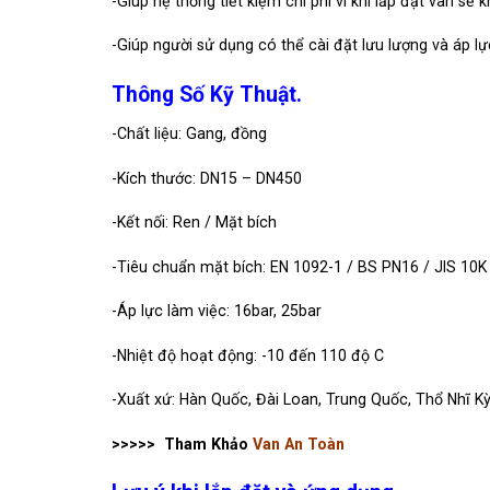
-Giúp hệ thống tiết kiệm chi phí vì khi lắp đặt van sẽ
-Giúp người sử dụng có thể cài đặt lưu lượng và áp l
Thông Số Kỹ Thuật.
-Chất liệu: Gang, đồng
-Kích thước: DN15 – DN450
-Kết nối: Ren / Mặt bích
-Tiêu chuẩn mặt bích: EN 1092-1 / BS PN16 / JIS 10K
-Áp lực làm việc: 16bar, 25bar
-Nhiệt độ hoạt động: -10 đến 110 độ C
-Xuất xứ: Hàn Quốc, Đài Loan, Trung Quốc, Thổ Nhĩ K
>>>>> Tham Khảo
Van An Toàn