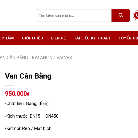
Tìm
kiếm:
N PHẨM
GIỚI THIỆU
LIÊN HỆ
TÀI LIỆU KỸ THUẬT
TUYỂN D
AN CÂN BẰNG - BALANCING VALVES
Van Cân Bằng
950.000
₫
-Chất liệu: Gang, đồng
-Kích thước: DN15 – DN450
-Kết nối: Ren / Mặt bích