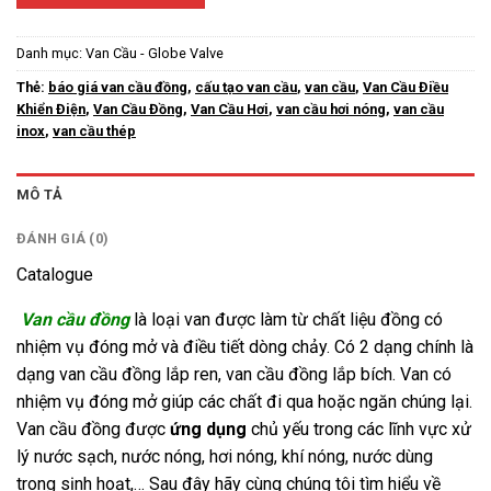
Danh mục:
Van Cầu - Globe Valve
Thẻ:
báo giá van cầu đồng
,
cấu tạo van cầu
,
van cầu
,
Van Cầu Điều
Khiển Điện
,
Van Cầu Đồng
,
Van Cầu Hơi
,
van cầu hơi nóng
,
van cầu
inox
,
van cầu thép
MÔ TẢ
ĐÁNH GIÁ (0)
Catalogue
Van cầu đồng
là loại van được làm từ chất liệu đồng có
nhiệm vụ đóng mở và điều tiết dòng chảy. Có 2 dạng chính là
dạng van cầu đồng lắp ren, van cầu đồng lắp bích. Van có
nhiệm vụ đóng mở giúp các chất đi qua hoặc ngăn chúng lại.
Van cầu đồng được
ứng dụng
chủ yếu trong các lĩnh vực xử
lý nước sạch, nước nóng, hơi nóng, khí nóng, nước dùng
trong sịnh hoạt,… Sau đây hãy cùng chúng tôi tìm hiểu về