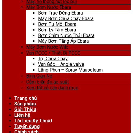
Máy, hệ thống hút lọc bụi
Máy Bơm Nước Ebara
Bơm Trục Đứng Ebara
Máy Bơm Chữa Cháy Ebara
Bơm Tự Mồi Ebara
Bơm Ly Tâm Ebara
Bơm Chìm Nước Thải Ebara
Máy Bơm Tăng Áp Ebara
Máy Bơm Nước Wilo
Van PCCC / Thiết Bị PCCC
Trụ Chữa Cháy
Van Góc – Angle valve
Lăng Phun – Spray Mausoleum
Bình Giãn Nở
Cảm biến đo áp suất
Xem tất cả các danh mục
Trang chủ
Sản phẩm
Giới Thiệu
Liên hệ
Tài Liệu Kỹ Thuật
Tuyển dụng
Chính sách