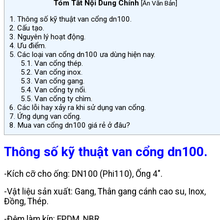
Tóm Tắt Nội Dung Chính
[
Ẩn Văn Bản
]
1.
Thông số kỹ thuật van cổng dn100.
2.
Cấu tạo.
3.
Nguyên lý hoạt động.
4.
Ưu điểm.
5.
Các loại van cổng dn100 ưa dùng hiện nay.
5.1.
Van cổng thép.
5.2.
Van cổng inox.
5.3.
Van cổng gang.
5.4.
Van cổng ty nổi.
5.5.
Van cổng ty chìm.
6.
Các lỗi hay xảy ra khi sử dụng van cổng.
7.
Ứng dụng van cổng.
8.
Mua van cổng dn100 giá rẻ ở đâu?
Thông số kỹ thuật van cổng dn100.
-Kích cỡ cho ống: DN100 (Phi110), Ống 4″.
-Vật liệu sản xuất: Gang, Thân gang cánh cao su, Inox,
Đồng, Thép.
-Đệm làm kín: EPDM, NBR