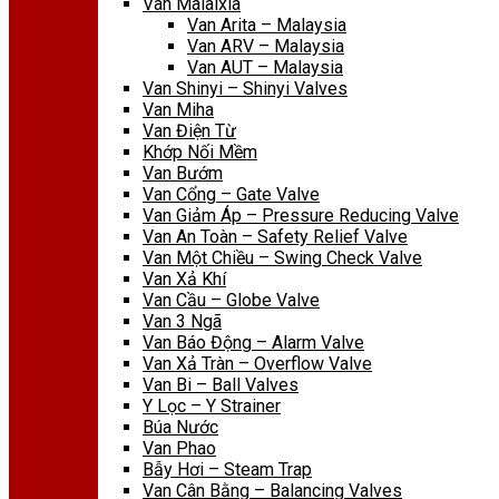
Van Malaixia
Van Arita – Malaysia
Van ARV – Malaysia
Van AUT – Malaysia
Van Shinyi – Shinyi Valves
Van Miha
Van Điện Từ
Khớp Nối Mềm
Van Bướm
Van Cổng – Gate Valve
Van Giảm Áp – Pressure Reducing Valve
Van An Toàn – Safety Relief Valve
Van Một Chiều – Swing Check Valve
Van Xả Khí
Van Cầu – Globe Valve
Van 3 Ngã
Van Báo Động – Alarm Valve
Van Xả Tràn – Overflow Valve
Van Bi – Ball Valves
Y Lọc – Y Strainer
Búa Nước
Van Phao
Bẫy Hơi – Steam Trap
Van Cân Bằng – Balancing Valves