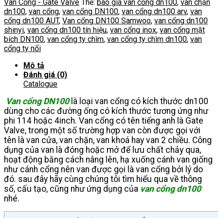
Van Cổng - Gate Valve
Thẻ:
báo giá van cổng dn100
,
van chặn
lượng
dn100
,
van cổng
,
van cổng DN100
,
van cổng dn100 arv
,
van
cổng dn100 AUT
,
Van cổng DN100 Samwoo
,
van cổng dn100
shinyi
,
van cổng dn100 tín hiệu
,
van cổng inox
,
van cổng mặt
bích DN100
,
van cổng ty chìm
,
van cổng ty chìm dn100
,
van
cổng ty nổi
Mô tả
Đánh giá (0)
Catalogue
Van cổng DN100
là loại van cổng có kích thước dn100
dùng cho các đường ống có kích thước tương ứng như
phi 114 hoặc 4inch. Van cổng có tên tiếng anh là Gate
Valve, trong một số trường hợp van còn được gọi với
tên là van cửa, van chặn, van khoá hay van 2 chiều. Công
dụng của van là đóng hoặc mở để lưu chất chảy qua,
hoạt động bằng cách nâng lên, hạ xuống cánh van giống
như cánh cổng nên van được gọi là van cổng bởi lý do
đó. sau đây hãy cùng chúng tôi tìm hiểu qua về thông
số, cấu tạo, cũng như ứng dụng của
van cổng dn100
nhé.