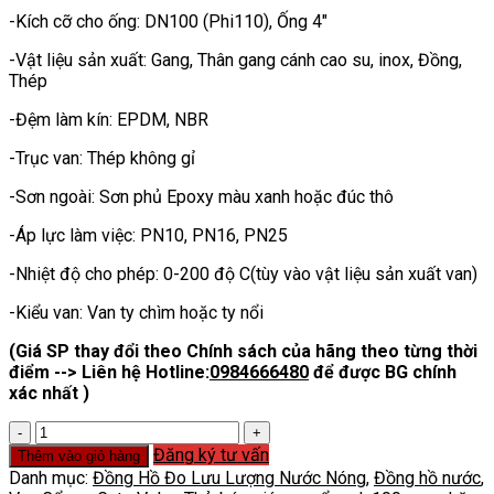
-Kích cỡ cho ống: DN100 (Phi110), Ống 4″
-Vật liệu sản xuất: Gang, Thân gang cánh cao su, inox, Đồng,
Thép
-Đệm làm kín: EPDM, NBR
-Trục van: Thép không gỉ
-Sơn ngoài: Sơn phủ Epoxy màu xanh hoặc đúc thô
-Áp lực làm việc: PN10, PN16, PN25
-Nhiệt độ cho phép: 0-200 độ C(tùy vào vật liệu sản xuất van)
-Kiểu van: Van ty chìm hoặc ty nổi
(Giá SP thay đổi theo Chính sách của hãng theo từng thời
điểm --> Liên hệ Hotline:
0984666480
để được BG chính
xác nhất )
Van
Cổng
Đăng ký tư vấn
Thêm vào giỏ hàng
DN100
Danh mục:
Đồng Hồ Đo Lưu Lượng Nước Nóng
,
Đồng hồ nước
,
số