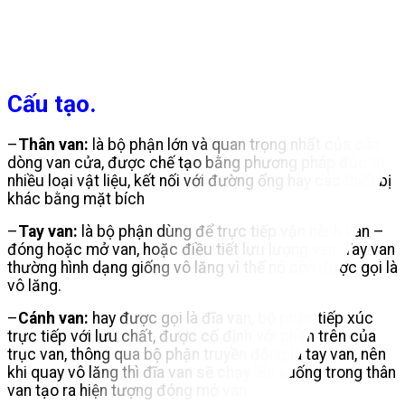
Cấu tạo.
–
Thân van:
là bộ phận lớn và quan trọng nhất của các
dòng van cửa, được chế tạo bằng phương pháp đúc từ
nhiều loại vật liệu, kết nối với đường ống hay các thiết bị
khác bằng mặt bích
–
Tay van:
là bộ phận dùng để trực tiếp vận hành van –
đóng hoặc mở van, hoặc điều tiết lưu lượng van. Tay van
thường hình dạng giống vô lăng vì thế nó còn được gọi là
vô lăng.
–
Cánh van:
hay được gọi là đĩa van, bộ phận tiếp xúc
trực tiếp với lưu chất, được cố định với phần trên của
trục van, thông qua bộ phận truyền động là tay van, nên
khi quay vô lăng thì đĩa van sẽ chạy lên xuống trong thân
van tạo ra hiện tượng đóng mở van.