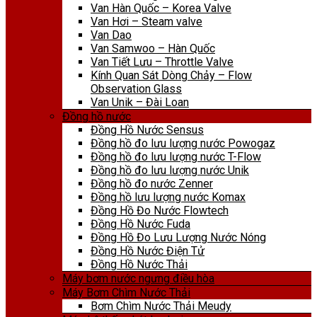
Van Hàn Quốc – Korea Valve
Van Hơi – Steam valve
Van Dao
Van Samwoo – Hàn Quốc
Van Tiết Lưu – Throttle Valve
Kính Quan Sát Dòng Chảy – Flow
Observation Glass
Van Unik – Đài Loan
Đồng hồ nước
Đồng Hồ Nước Sensus
Đồng hồ đo lưu lượng nước Powogaz
Đồng hồ đo lưu lượng nước T-Flow
Đồng hồ đo lưu lượng nước Unik
Đồng hồ đo nước Zenner
Đồng hồ lưu lượng nước Komax
Đồng Hồ Đo Nước Flowtech
Đồng Hồ Nước Fuda
Đồng Hồ Đo Lưu Lượng Nước Nóng
Đồng Hồ Nước Điện Tử
Đồng Hồ Nước Thải
Máy bơm nước ngưng điều hòa
Máy Bơm Chìm Nước Thải
Bơm Chìm Nước Thải Meudy