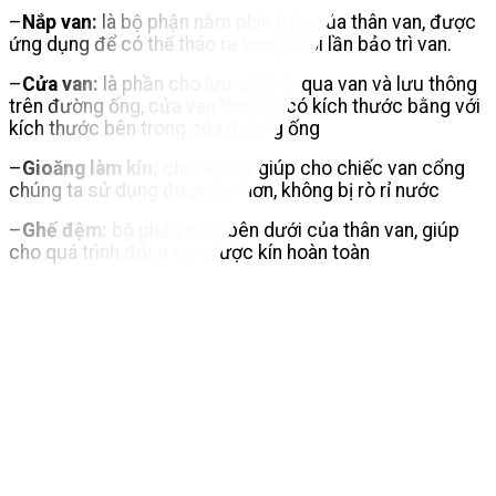
–
Nắp van:
là bộ phận nằm phía trên của thân van, được
ứng dụng để có thể tháo ra trong mỗi lần bảo trì van.
–
Cửa van:
là phần cho lưu chất đi qua van và lưu thông
trên đường ống, cửa van thường có kích thước bằng với
kích thước bên trong của đường ống
–
Gioăng làm kín:
chi tiết này giúp cho chiếc van cổng
chúng ta sử dụng được kín hơn, không bị rò rỉ nước
–
Ghế đệm:
bộ phận nằm bên dưới của thân van, giúp
cho quá trình đóng van được kín hoàn toàn