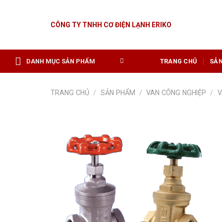
Skip
to
CÔNG TY TNHH CƠ ĐIỆN LẠNH ERIKO
content
DANH MỤC SẢN PHẨM
TRANG CHỦ
SẢ
TRANG CHỦ
/
SẢN PHẨM
/
VAN CÔNG NGHIỆP
/
V