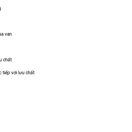
g
ủa van
u chất
 tiếp với lưu chất.