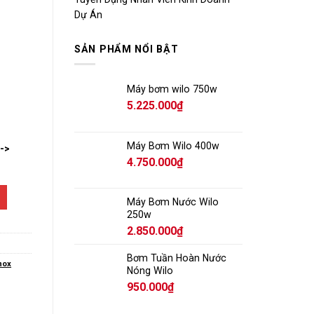
Dự Án
SẢN PHẨM NỔI BẬT
Máy bơm wilo 750w
5.225.000
₫
Máy Bơm Wilo 400w
-->
4.750.000
₫
Máy Bơm Nước Wilo
250w
2.850.000
₫
Bơm Tuần Hoàn Nước
nox
Nóng Wilo
950.000
₫