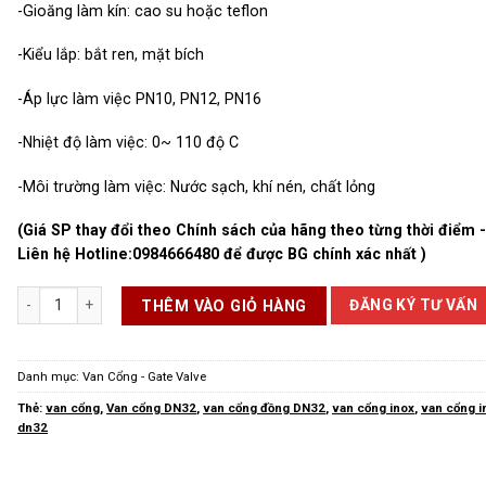
-Gioăng làm kín: cao su hoặc teflon
-Kiểu lắp: bắt ren, mặt bích
-Áp lực làm việc PN10, PN12, PN16
-Nhiệt độ làm việc: 0~ 110 độ C
-Môi trường làm việc: Nước sạch, khí nén, chất lỏng
(Giá SP thay đổi theo Chính sách của hãng theo từng thời điểm 
Liên hệ Hotline:
0984666480
để được BG chính xác nhất )
Van Cổng DN32 số lượng
ĐĂNG KÝ TƯ VẤN
THÊM VÀO GIỎ HÀNG
Danh mục:
Van Cổng - Gate Valve
Thẻ:
van cổng
,
Van cổng DN32
,
van cổng đồng DN32
,
van cổng inox
,
van cổng i
dn32