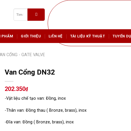
Tìm
kiếm:
N PHẨM
GIỚI THIỆU
LIÊN HỆ
TÀI LIỆU KỸ THUẬT
TUYỂN D
AN CỔNG - GATE VALVE
Van Cổng DN32
202.350
₫
-Vật liệu chế tạo van: Đồng, inox
-Thân van: Đồng thau ( Bronze, brass), inox
-Đĩa van: Đồng ( Bronze, brass), inox