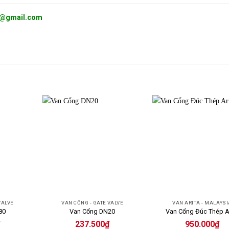
g@gmail.com
VALVE
VAN CỔNG - GATE VALVE
VAN ARITA - MALAYS
80
Van Cổng DN20
Van Cổng Đúc Thép A
237.500
₫
950.000
₫