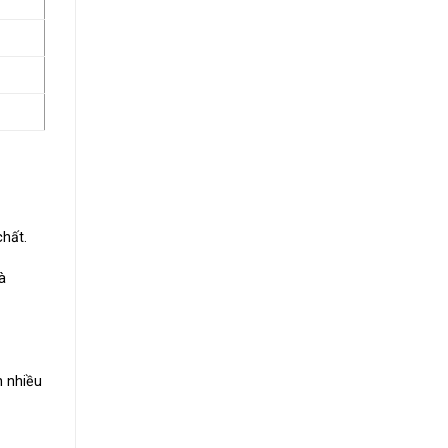
hất.
à
 nhiều