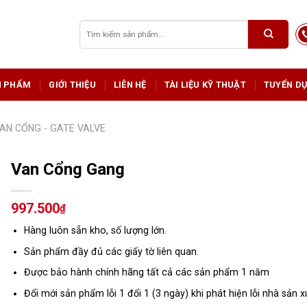
Tìm
kiếm:
N PHẨM
GIỚI THIỆU
LIÊN HỆ
TÀI LIỆU KỸ THUẬT
TUYỂN D
AN CỔNG - GATE VALVE
Van Cổng Gang
997.500
₫
Hàng luôn sẵn kho, số lượng lớn.
Sản phẩm đầy đủ các giấy tờ liên quan.
Được bảo hành chính hãng tất cả các sản phẩm 1 năm
Đổi mới sản phẩm lỗi 1 đổi 1 (3 ngày) khi phát hiện lỗi nhà sản x