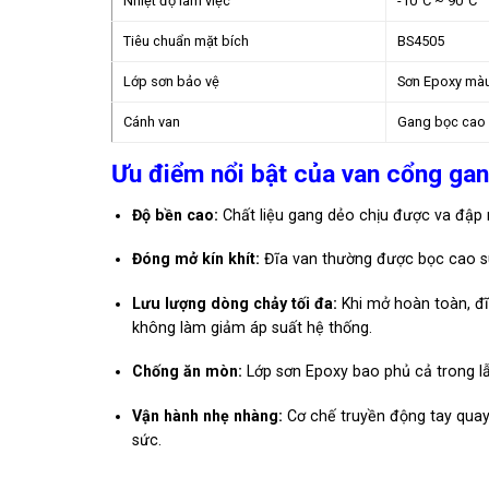
Nhiệt độ làm việc
-10°C ~ 90°C
Tiêu chuẩn mặt bích
BS4505
Lớp sơn bảo vệ
Sơn Epoxy mà
Cánh van
Gang bọc cao s
Ưu điểm nổi bật của van cổng ga
Độ bền cao:
Chất liệu gang dẻo chịu được va đập 
Đóng mở kín khít:
Đĩa van thường được bọc cao su 
Lưu lượng dòng chảy tối đa:
Khi mở hoàn toàn, đĩ
không làm giảm áp suất hệ thống.
Chống ăn mòn:
Lớp sơn Epoxy bao phủ cả trong lẫ
Vận hành nhẹ nhàng:
Cơ chế truyền động tay quay
sức.