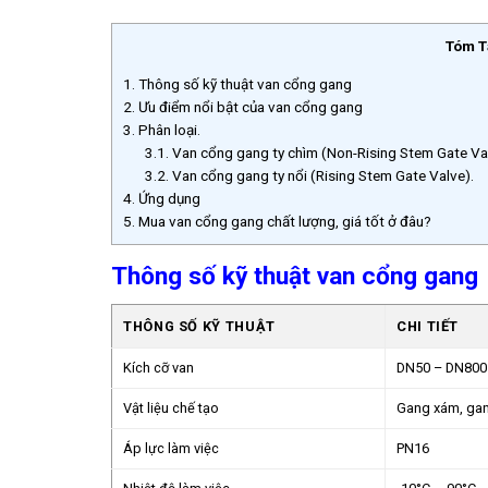
Tóm T
1.
Thông số kỹ thuật van cổng gang
2.
Ưu điểm nổi bật của van cổng gang
3.
Phân loại.
3.1.
Van cổng gang ty chìm (Non-Rising Stem Gate Va
3.2.
Van cổng gang ty nổi (Rising Stem Gate Valve).
4.
Ứng dụng
5.
Mua van cổng gang chất lượng, giá tốt ở đâu?
Thông số kỹ thuật van cổng gang
THÔNG SỐ KỸ THUẬT
CHI TIẾT
Kích cỡ van
DN50 – DN800
Vật liệu chế tạo
Gang xám, ga
Áp lực làm việc
PN16