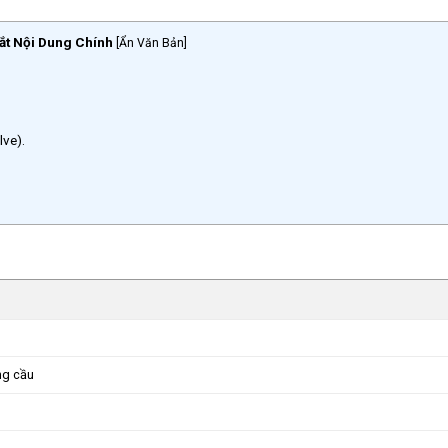
ắt Nội Dung Chính
[
Ẩn Văn Bản
]
lve).
ng cầu