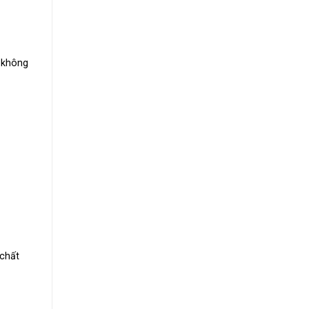
c không
 chất