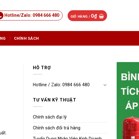
Hotline/Zalo: 0984 666 480
0
₫
GIỎ HÀNG /
ỤNG
CHÍNH SÁCH
HỖ TRỢ
Hotline / Zalo: 0984 666 480
TƯ VẤN KỸ THUẬT
Chính sách đại lý
Chính sách đổi trả hàng
uất.
Tuyển Dụng Nhân Viên Kinh Doanh