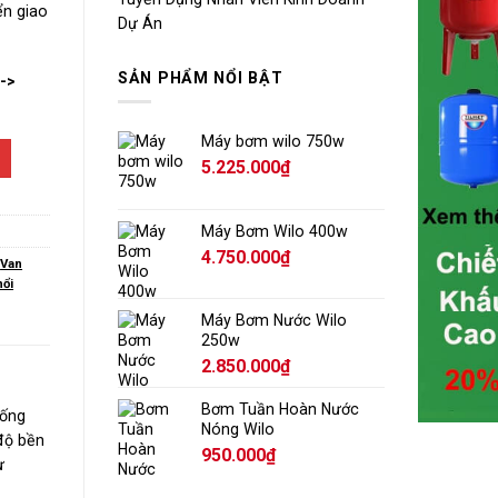
ển giao
Dự Án
SẢN PHẨM NỔI BẬT
-->
Máy bơm wilo 750w
5.225.000
₫
Máy Bơm Wilo 400w
4.750.000
₫
,
Van
nổi
Máy Bơm Nước Wilo
250w
2.850.000
₫
Bơm Tuần Hoàn Nước
hống
Nóng Wilo
độ bền
950.000
₫
ừ