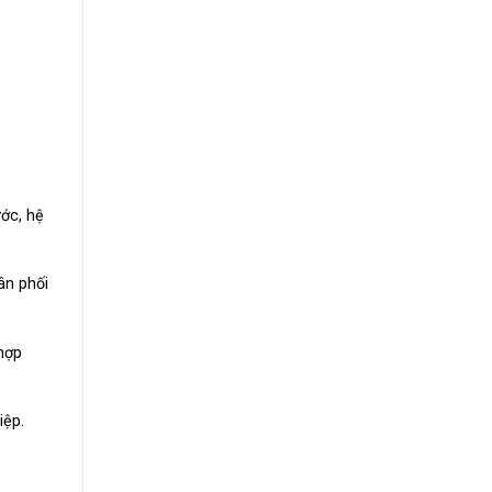
ớc, hệ
ân phối
hợp
iệp.