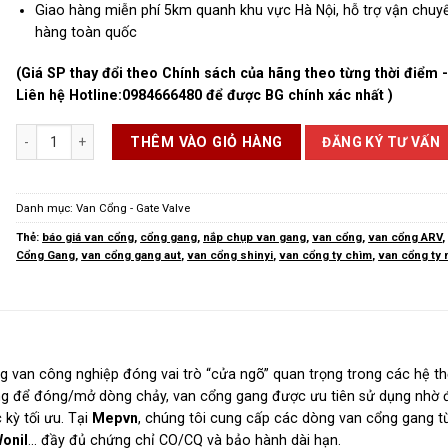
Giao hàng miễn phí 5km quanh khu vực Hà Nội, hỗ trợ vận chuy
hàng toàn quốc
(Giá SP thay đổi theo Chính sách của hãng theo từng thời điểm 
Liên hệ Hotline:
0984666480
để được BG chính xác nhất )
Van Cổng Gang số lượng
ĐĂNG KÝ TƯ VẤN
THÊM VÀO GIỎ HÀNG
Danh mục:
Van Cổng - Gate Valve
Thẻ:
báo giá van cổng
,
cổng gang
,
nắp chụp van gang
,
van cổng
,
van cổng ARV
Cổng Gang
,
van cổng gang aut
,
van cổng shinyi
,
van cổng ty chìm
,
van cổng ty 
ng van công nghiệp đóng vai trò “cửa ngõ” quan trọng trong các hệ t
ống để đóng/mở dòng chảy, van cổng gang được ưu tiên sử dụng nhờ 
 kỳ tối ưu.
Tại
Mepvn
, chúng tôi cung cấp các dòng van cổng gang t
Wonil
… đầy đủ chứng chỉ CO/CQ và bảo hành dài hạn.