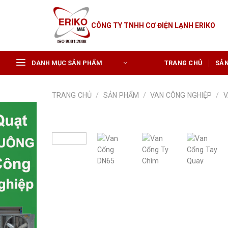
Skip
to
CÔNG TY TNHH CƠ ĐIỆN LẠNH ERIKO
content
DANH MỤC SẢN PHẨM
TRANG CHỦ
SẢ
TRANG CHỦ
/
SẢN PHẨM
/
VAN CÔNG NGHIỆP
/
V