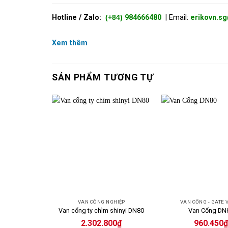
Hotline / Zalo:
(+84)
984666480
| Email:
erikovn.s
Xem thêm
SẢN PHẨM TƯƠNG TỰ
VAN CÔNG NGHIỆP
VAN CỔNG - GATE 
Van cổng ty chìm shinyi DN80
Van Cổng DN
2.302.800
₫
960.450
₫