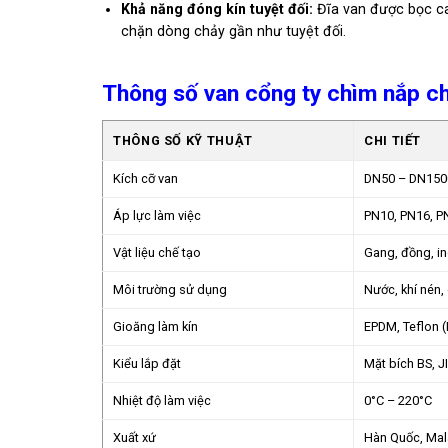
Khả năng đóng kín tuyệt đối:
Đĩa van được bọc c
chặn dòng chảy gần như tuyệt đối.
Thông số van cổng ty chìm nắp c
THÔNG SỐ KỸ THUẬT
CHI TIẾT
Kích cỡ van
DN50 – DN150
Áp lực làm việc
PN10, PN16, P
Vật liệu chế tạo
Gang, đồng, i
Môi trường sử dụng
Nước, khí nén,
Gioăng làm kín
EPDM, Teflon 
Kiểu lắp đặt
Mặt bích BS, J
Nhiệt độ làm việc
0°C – 220°C
Xuất xứ
Hàn Quốc, Mala