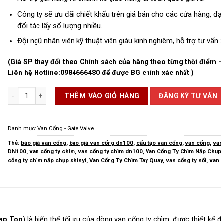
Công ty sẽ ưu đãi chiết khấu trên giá bán cho các cửa hàng, đại
đối tác lấy số lượng nhiều.
Đội ngũ nhân viên kỹ thuật viên giàu kinh nghiêm, hỗ trợ tư vấn 
(Giá SP thay đổi theo Chính sách của hãng theo từng thời điểm 
Liên hệ Hotline:
0984666480
để được BG chính xác nhất )
Van Cổng Ty Chìm Nắp Chụp số lượng
ĐĂNG KÝ TƯ VẤN
THÊM VÀO GIỎ HÀNG
Danh mục:
Van Cổng - Gate Valve
Thẻ:
báo giá van cổng
,
báo giá van cổng dn100
,
cấu tạo van cổng
,
van cổng
,
va
DN100
,
van cổng ty chìm
,
van cổng ty chìm dn100
,
Van Cổng Ty Chìm Nắp Chụ
cổng ty chìm nắp chụp shinyi
,
Van Cổng Ty Chìm Tay Quay
,
van cổng ty nổi
,
van 
Cap Top
) là biến thể tối ưu của dòng van cổng ty chìm, được thiết kế 