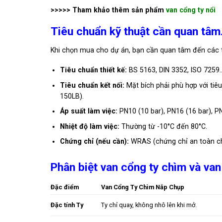
>>>>> Tham khảo thêm sản phẩm
van cổng ty nổi
Tiêu chuẩn kỹ thuật cần quan tâm
Khi chọn mua cho dự án, bạn cần quan tâm đến các t
Tiêu chuẩn thiết kế:
BS 5163, DIN 3352, ISO 7259
Tiêu chuẩn kết nối:
Mặt bích phải phù hợp với tiê
150LB).
Áp suất làm việc:
PN10 (10 bar), PN16 (16 bar), PN
Nhiệt độ làm việc:
Thường từ -10°C đến 80°C.
Chứng chỉ (nếu cần):
WRAS (chứng chỉ an toàn ch
Phân biệt van cổng ty chìm và van
Đặc điểm
Van Cổng Ty Chìm Nắp Chụp
Đặc tính Ty
Ty chỉ quay, không nhô lên khi mở.