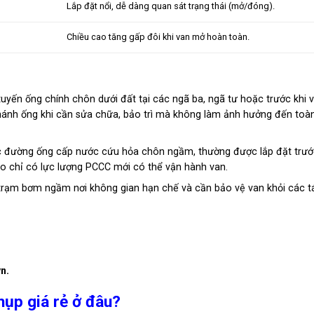
Lắp đặt nổi, dễ dàng quan sát trạng thái (mở/đóng).
Chiều cao tăng gấp đôi khi van mở hoàn toàn.
uyến ống chính chôn dưới đất tại các ngã ba, ngã tư hoặc trước khi 
ánh ống khi cần sửa chữa, bảo trì mà không làm ảnh hưởng đến toà
c đường ống cấp nước cứu hỏa chôn ngầm, thường được lắp đặt trướ
o chỉ có lực lượng PCCC mới có thể vận hành van.
trạm bơm ngầm nơi không gian hạn chế và cần bảo vệ van khỏi các t
n.
ụp giá rẻ ở đâu?