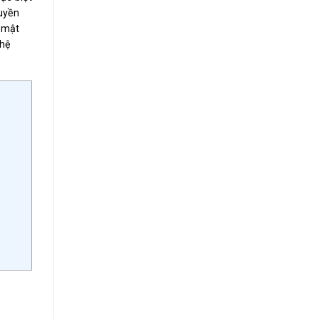
ruyền
 mật
 hệ