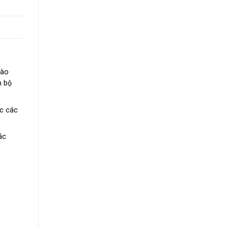
vào
n bộ
c các
ác