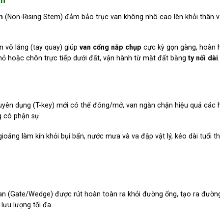
m
(Non-Rising Stem) đảm bảo trục van không nhô cao lên khỏi thân v
 vô lăng (tay quay) giúp
van cổng nắp chụp
cực kỳ gọn gàng, hoàn 
nhỏ hoặc chôn trực tiếp dưới đất, vận hành từ mặt đất bằng
ty nối dài
.
yên dụng (T-key) mới có thể đóng/mở, van ngăn chặn hiệu quả các h
 có phận sự.
oăng làm kín khỏi bụi bẩn, nước mưa và va đập vật lý, kéo dài tuổi t
an (Gate/Wedge) được rút hoàn toàn ra khỏi đường ống, tạo ra đườn
 lưu lượng tối đa.