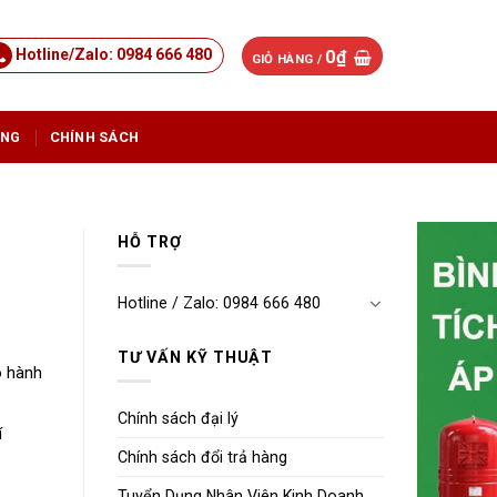
Hotline/Zalo: 0984 666 480
0
₫
GIỎ HÀNG /
ỤNG
CHÍNH SÁCH
HỖ TRỢ
Hotline / Zalo: 0984 666 480
TƯ VẤN KỸ THUẬT
o hành
Chính sách đại lý
í
Chính sách đổi trả hàng
Tuyển Dụng Nhân Viên Kinh Doanh