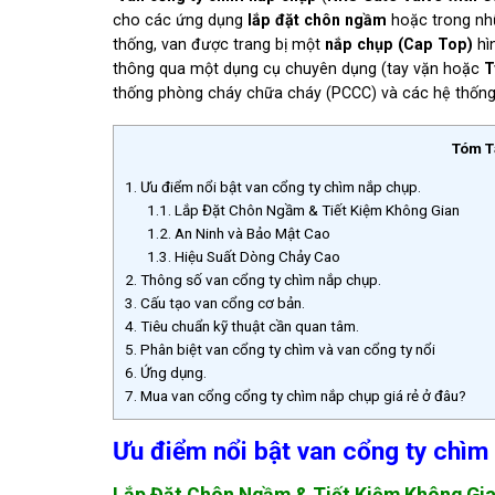
cho các ứng dụng
lắp đặt chôn ngầm
hoặc trong nhữ
thống, van được trang bị một
nắp chụp (Cap Top)
hì
thông qua một dụng cụ chuyên dụng (tay vặn hoặc
T
thống phòng cháy chữa cháy (PCCC) và các hệ thống 
Tóm T
1.
Ưu điểm nổi bật van cổng ty chìm nắp chụp.
1.1.
Lắp Đặt Chôn Ngầm & Tiết Kiệm Không Gian
1.2.
An Ninh và Bảo Mật Cao
1.3.
Hiệu Suất Dòng Chảy Cao
2.
Thông số van cổng ty chìm nắp chụp.
3.
Cấu tạo van cổng cơ bản.
4.
Tiêu chuẩn kỹ thuật cần quan tâm.
5.
Phân biệt van cổng ty chìm và van cổng ty nổi
6.
Ứng dụng.
7.
Mua van cổng cổng ty chìm nắp chụp giá rẻ ở đâu?
Ưu điểm nổi bật van cổng ty chìm
Lắp Đặt Chôn Ngầm & Tiết Kiệm Không Gi