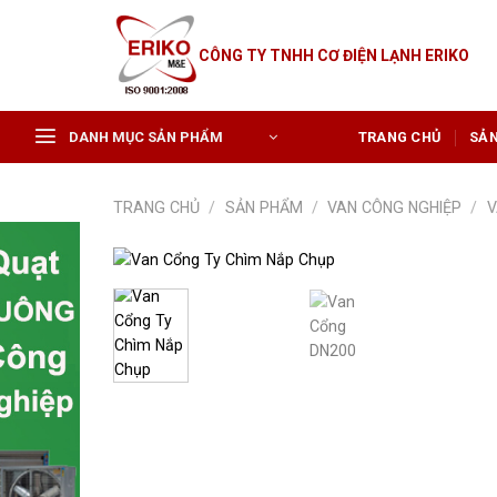
Skip
to
CÔNG TY TNHH CƠ ĐIỆN LẠNH ERIKO
content
DANH MỤC SẢN PHẨM
TRANG CHỦ
SẢ
TRANG CHỦ
/
SẢN PHẨM
/
VAN CÔNG NGHIỆP
/
V