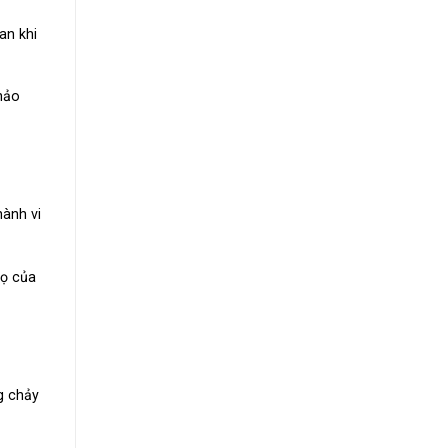
an khi
hảo
ành vi
họ của
g chảy