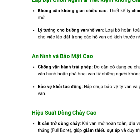
Không cần không gian chiều cao:
Thiết kế
ty chì
mở.
Lý tưởng cho buồng van/hố van:
Loại bỏ hoàn toàn
cho việc lắp đặt trong các hố van có kích thước 
An Ninh và Bảo Mật Cao
Chống vận hành trái phép:
Do cần có dụng cụ chu
vận hành hoặc phá hoại van từ những người không
Bảo vệ khỏi tác động:
Nắp chụp bảo vệ ty van và gi
van.
Hiệu Suất Dòng Chảy Cao
Ít cản trở dòng chảy:
Khi van mở hoàn toàn, đĩa v
thẳng (Full Bore), giúp
giảm thiểu sụt áp
và duy trì