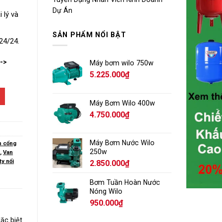
Dự Án
 lý và
SẢN PHẨM NỔI BẬT
24/24.
-->
Máy bơm wilo 750w
5.225.000
₫
Máy Bơm Wilo 400w
4.750.000
₫
Máy Bơm Nước Wilo
n cổng
250w
p
,
Van
ty nổi
2.850.000
₫
Bơm Tuần Hoàn Nước
Nóng Wilo
950.000
₫
đặc biệt