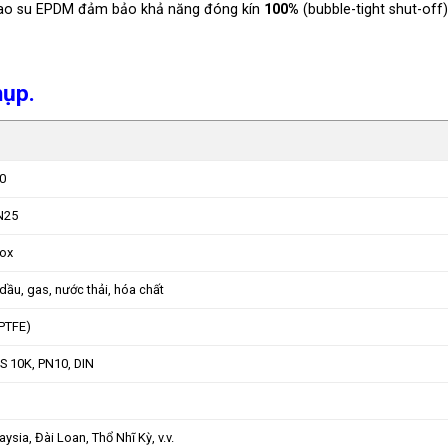
ao su EPDM đảm bảo khả năng đóng kín
100%
(bubble-tight shut-off)
hụp.
0
N25
nox
 dầu, gas, nước thải, hóa chất
(PTFE)
IS 10K, PN10, DIN
ysia, Đài Loan, Thổ Nhĩ Kỳ, v.v.