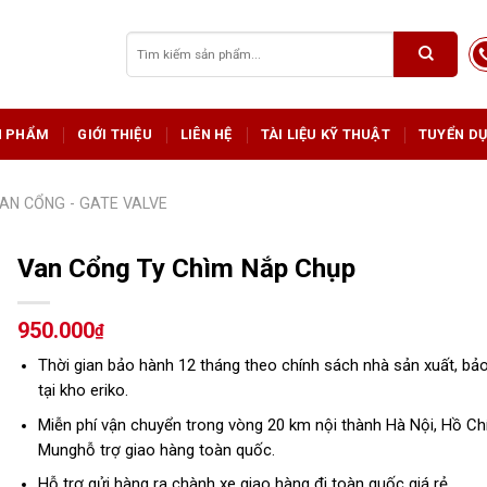
Tìm
kiếm:
N PHẨM
GIỚI THIỆU
LIÊN HỆ
TÀI LIỆU KỸ THUẬT
TUYỂN D
AN CỔNG - GATE VALVE
Van Cổng Ty Chìm Nắp Chụp
950.000
₫
Thời gian bảo hành 12 tháng theo chính sách nhà sản xuất, bả
tại kho eriko.
Miễn phí vận chuyển trong vòng 20 km nội thành Hà Nội, Hồ Ch
Munghỗ trợ giao hàng toàn quốc.
Hỗ trợ gửi hàng ra chành xe giao hàng đi toàn quốc giá rẻ.