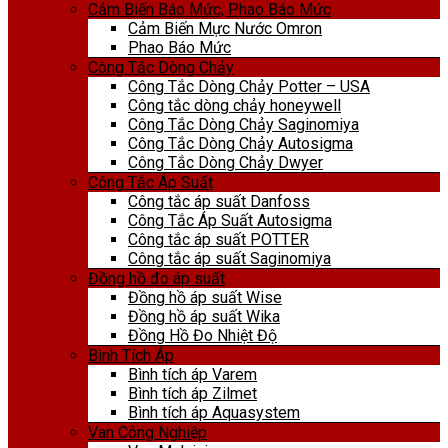
Cảm Biến Báo Mức, Phao Báo Mức
Cảm Biến Mực Nước Omron
Phao Báo Mức
Công Tắc Dòng Chảy
Công Tắc Dòng Chảy Potter – USA
Công tắc dòng chảy honeywell
Công Tắc Dòng Chảy Saginomiya
Công Tắc Dòng Chảy Autosigma
Công Tắc Dòng Chảy Dwyer
Công Tắc Áp Suất
Công tắc áp suất Danfoss
Công Tắc Áp Suất Autosigma
Công tắc áp suất POTTER
Công tắc áp suất Saginomiya
Đồng hồ đo áp suất
Đồng hồ áp suất Wise
Đồng hồ áp suất Wika
Đồng Hồ Đo Nhiệt Độ
Bình Tích Áp
Bình tích áp Varem
Bình tích áp Zilmet
Bình tích áp Aquasystem
Van Công Nghiệp