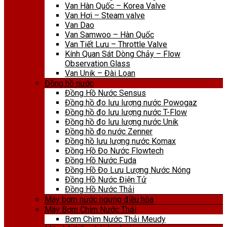
Van Hàn Quốc – Korea Valve
Van Hơi – Steam valve
Van Dao
Van Samwoo – Hàn Quốc
Van Tiết Lưu – Throttle Valve
Kính Quan Sát Dòng Chảy – Flow
Observation Glass
Van Unik – Đài Loan
Đồng hồ nước
Đồng Hồ Nước Sensus
Đồng hồ đo lưu lượng nước Powogaz
Đồng hồ đo lưu lượng nước T-Flow
Đồng hồ đo lưu lượng nước Unik
Đồng hồ đo nước Zenner
Đồng hồ lưu lượng nước Komax
Đồng Hồ Đo Nước Flowtech
Đồng Hồ Nước Fuda
Đồng Hồ Đo Lưu Lượng Nước Nóng
Đồng Hồ Nước Điện Tử
Đồng Hồ Nước Thải
Máy bơm nước ngưng điều hòa
Máy Bơm Chìm Nước Thải
Bơm Chìm Nước Thải Meudy