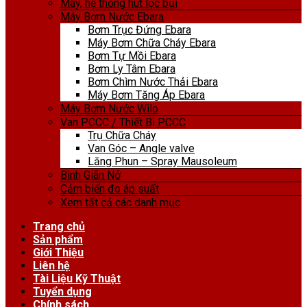
Máy, hệ thống hút lọc bụi
Máy Bơm Nước Ebara
Bơm Trục Đứng Ebara
Máy Bơm Chữa Cháy Ebara
Bơm Tự Mồi Ebara
Bơm Ly Tâm Ebara
Bơm Chìm Nước Thải Ebara
Máy Bơm Tăng Áp Ebara
Máy Bơm Nước Wilo
Van PCCC / Thiết Bị PCCC
Trụ Chữa Cháy
Van Góc – Angle valve
Lăng Phun – Spray Mausoleum
Bình Giãn Nở
Cảm biến đo áp suất
Xem tất cả các danh mục
Trang chủ
Sản phẩm
Giới Thiệu
Liên hệ
Tài Liệu Kỹ Thuật
Tuyển dụng
Chính sách