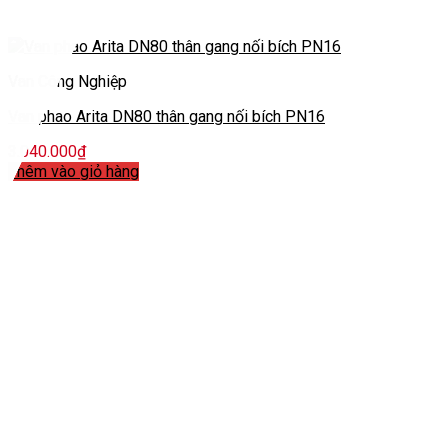
Van Công Nghiệp
Van phao Arita DN80 thân gang nối bích PN16
3.040.000
₫
Thêm vào giỏ hàng