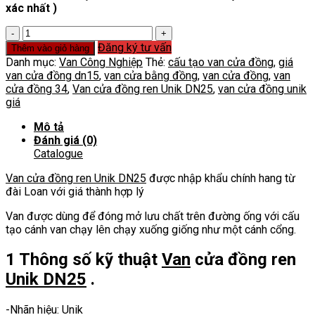
xác nhất )
Van
cửa
Đăng ký tư vấn
Thêm vào giỏ hàng
đồng
Danh mục:
Van Công Nghiệp
Thẻ:
cấu tạo van cửa đồng
,
giá
ren
van cửa đồng dn15
,
van cửa bằng đồng
,
van cửa đồng
,
van
Unik
cửa đồng 34
,
Van cửa đồng ren Unik DN25
,
van cửa đồng unik
DN25
giá
số
lượng
Mô tả
Đánh giá (0)
Catalogue
Van cửa đồng ren
Unik DN25
được nhập khẩu chính hang từ
đài Loan với giá thành hợp lý
Van được dùng để đóng mở lưu chất trên đường ống với cấu
tạo cánh van chạy lên chạy xuống giống như một cánh cổng.
1 Thông số kỹ thuật
Van
cửa đồng ren
Unik DN25
.
-Nhãn hiệu: Unik