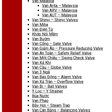
Van Malaixia
Van Arita – Malaysia
Van ARV – Malaysia
Van AUT – Malaysia
Van Shinyi – Shinyi Valves
Van Miha
Van Điện Từ
Khớp Nối Mềm
Van Bướm
Van Cổng – Gate Valve
Van Giảm Áp – Pressure Reducing Valve
Van An Toàn – Safety Relief Valve
Van Một Chiều – Swing Check Valve
Van Xả Khí
Van Cầu – Globe Valve
Van 3 Ngã
Van Báo Động – Alarm Valve
Van Xả Tràn – Overflow Valve
Van Bi – Ball Valves
Y Lọc – Y Strainer
Búa Nước
Van Phao
Bẫy Hơi – Steam Trap
Van Cân Bằng – Balancing Valves