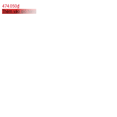
474.050
₫
Thêm vào giỏ hàng