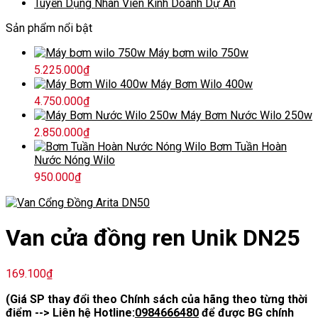
Tuyển Dụng Nhân Viên Kinh Doanh Dự Án
Sản phẩm nổi bật
Máy bơm wilo 750w
5.225.000
₫
Máy Bơm Wilo 400w
4.750.000
₫
Máy Bơm Nước Wilo 250w
2.850.000
₫
Bơm Tuần Hoàn
Nước Nóng Wilo
950.000
₫
Van cửa đồng ren Unik DN25
169.100
₫
(Giá SP thay đổi theo Chính sách của hãng theo từng thời
điểm --> Liên hệ Hotline:
0984666480
để được BG chính