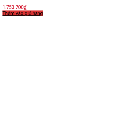
1.753.700
₫
Thêm vào giỏ hàng