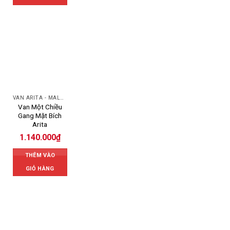
VAN ARITA - MALAYSIA
Van Một Chiều
Gang Mặt Bích
Arita
1.140.000
₫
THÊM VÀO
GIỎ HÀNG