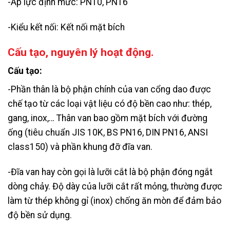
-Áp lực định mức: PN10, PN16
-Kiểu kết nối: Kết nối mặt bích
Cấu tạo, nguyên lý hoạt động.
Cấu tạo:
-Phần thân là bộ phận chính của van cổng dao được
chế tạo từ các loại vật liệu có độ bền cao như: thép,
gang, inox,… Thân van bao gồm mặt bích với đường
ống (tiêu chuẩn JIS 10K, BS PN16, DIN PN16, ANSI
class150) và phần khung đỡ đĩa van.
-Đĩa van hay còn gọi là lưỡi cắt là bộ phận đóng ngắt
dòng chảy. Độ dày của lưỡi cắt rất mỏng, thường được
làm từ thép không gỉ (inox) chống ăn mòn để đảm bảo
độ bền sử dụng.