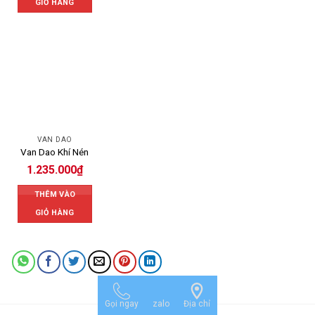
GIỎ HÀNG
VAN DAO
Van Dao Khí Nén
1.235.000
₫
THÊM VÀO
GIỎ HÀNG
Gọi ngay
zalo
Địa chỉ