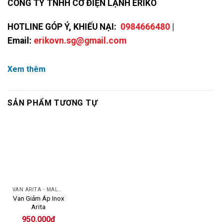
CÔNG TY TNHH CƠ ĐIỆN LẠNH ERIKO
HOTLINE GÓP Ý, KHIẾU NẠI:
0984666480
|
Email:
erikovn.sg@gmail.com
Xem thêm
SẢN PHẨM TƯƠNG TỰ
VAN ARITA - MALAYSIA
Van Giảm Áp Inox
Arita
950.000
₫