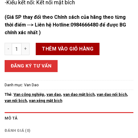
-Kiểu kết nối: Kết nối mặt bích
(Giá SP thay đổi theo Chính sách của hãng theo từng
thời điểm --> Liên hệ Hotline:
0984666480
để được BG
chính xác nhất )
Van Dao Nối Bích số lượng
THÊM VÀO GIỎ HÀNG
ĐĂNG KÝ TƯ VẤN
Danh mục:
Van Dao
Thẻ:
Van công nghiệp
,
van dao
,
van dao mặt bích
,
van dao nối bích
,
van nối bích
,
van xẻng mặt bích
MÔ TẢ
ĐÁNH GIÁ (0)