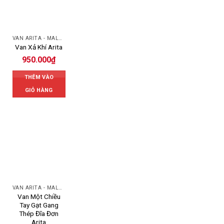
VAN ARITA - MALAYSIA
Van Xả Khí Arita
950.000
₫
THÊM VÀO
GIỎ HÀNG
VAN ARITA - MALAYSIA
Van Một Chiều
Tay Gạt Gang
Thép Đĩa Đơn
Arita