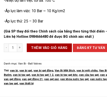
-Nhiệt độ làm việc tối đa: 100°C
-Áp lực làm việc: 10 Bar ~ 10 Kg/cm2
-Áp lực thử: 25 – 30 Bar
(Giá SP thay đổi theo Chính sách của hãng theo từng thời điểm 
Liên hệ Hotline:
0984666480
để được BG chính xác nhất )
Van Gạt Đồng số lượng
ĐĂNG KÝ TƯ VẤN
THÊM VÀO GIỎ HÀNG
Danh mục:
Van Bi - Ball Valves
Thẻ:
van bi
,
van bi gạt
,
van bi gạt đồng
,
Van Bi Mặt Bích
,
van bi một chiều
,
Van B
Bướm
,
van bi tay gạt
,
van bi tay gạt 1 2
,
van bi tay gạt kitz
,
van cầu tay gạt
,
van g
van gạt đồng
,
van gạt đồng 21
,
van gạt ppr
,
van khóa nước tay gạt
,
van nước tay
van tay gạt
,
van thiết bị