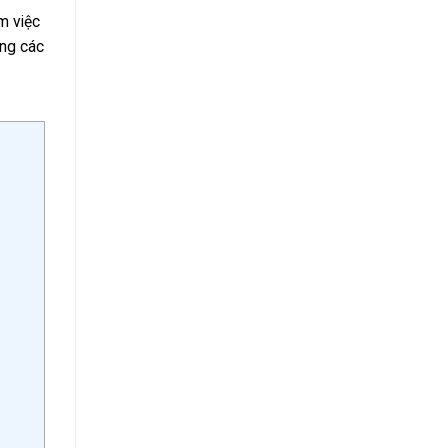
m việc
ong các