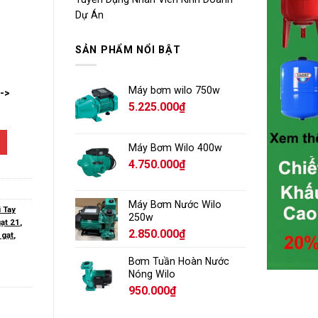
Dự Án
SẢN PHẨM NỔI BẬT
Máy bơm wilo 750w
-->
5.225.000
₫
Máy Bơm Wilo 400w
4.750.000
₫
Máy Bơm Nước Wilo
i Tay
250w
ạt 21
,
2.850.000
₫
 gạt
,
Bơm Tuần Hoàn Nước
Nóng Wilo
950.000
₫