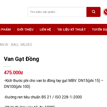
Tìm
kiếm:
N PHẨM
GIỚI THIỆU
LIÊN HỆ
TÀI LIỆU KỸ THUẬT
TUYỂN D
AN BI - BALL VALVES
Van Gạt Đồng
475.000
₫
-Kích thước phi cho van bi đồng tay gạt MBV: DN15(phi 15) –
DN100(phi 100)
-Đường ren tiêu chuẩn BS 21 / ISO 228-1-2000