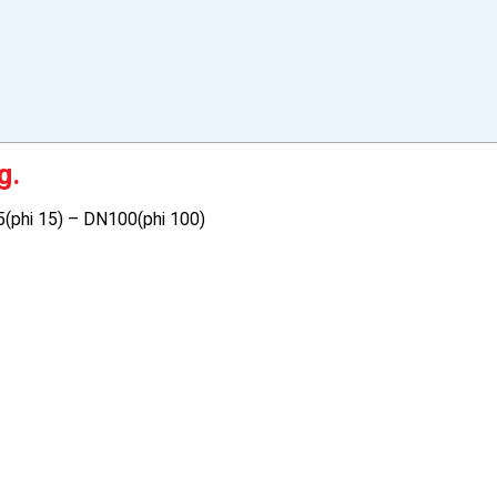
g.
5(phi 15) – DN100(phi 100)