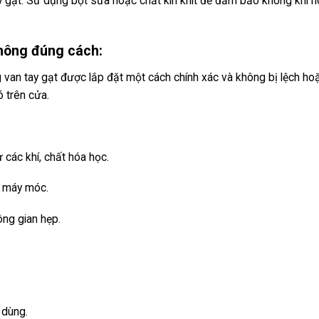
y gạt. Sử dụng bột sữa hoặc chất kín khít để đảm bảo không khí 
hông đúng cách:
g van tay gạt được lắp đặt một cách chính xác và không bị lệch ho
ó trên cửa.
 các khí, chất hóa học.
, máy móc.
ông gian hẹp.
 dùng.