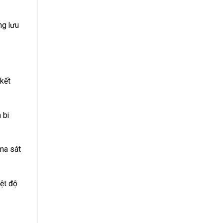
ng lưu
 kết
 bi
 ma sát
ệt độ