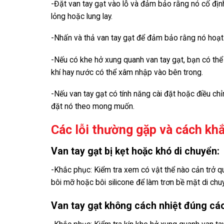
-Đặt van tay gạt vào lỗ và đảm bảo rằng nó cố địn
lỏng hoặc lung lay.
-Nhấn và thả van tay gạt để đảm bảo rằng nó hoạt
-Nếu có khe hở xung quanh van tay gạt, bạn có th
khí hay nước có thể xâm nhập vào bên trong.
-Nếu van tay gạt có tính năng cài đặt hoặc điều c
đặt nó theo mong muốn.
Các lỗi thường gặp và cách kh
Van tay gạt bị kẹt hoặc khó di chuyển:
-Khắc phục: Kiểm tra xem có vật thể nào cản trở qu
bôi mỡ hoặc bôi silicone để làm trơn bề mặt di chu
Van tay gạt không cách nhiệt đúng cá