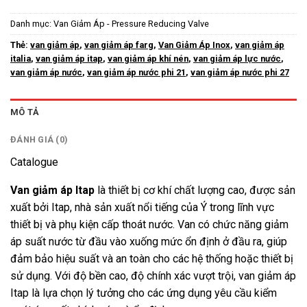
Danh mục:
Van Giảm Áp - Pressure Reducing Valve
Thẻ:
van giảm áp
,
van giảm áp farg
,
Van Giảm Áp Inox
,
van giảm áp
italia
,
van giảm áp itap
,
van giảm áp khí nén
,
van giảm áp lực nước
,
van giảm áp nước
,
van giảm áp nước phi 21
,
van giảm áp nước phi 27
MÔ TẢ
ĐÁNH GIÁ (0)
Catalogue
Van giảm áp Itap
là thiết bị cơ khí chất lượng cao, được sản
xuất bởi Itap, nhà sản xuất nổi tiếng của Ý trong lĩnh vực
thiết bị và phụ kiện cấp thoát nước. Van có chức năng giảm
áp suất nước từ đầu vào xuống mức ổn định ở đầu ra, giúp
đảm bảo hiệu suất và an toàn cho các hệ thống hoặc thiết bị
sử dụng. Với độ bền cao, độ chính xác vượt trội, van giảm áp
Itap là lựa chọn lý tưởng cho các ứng dụng yêu cầu kiểm