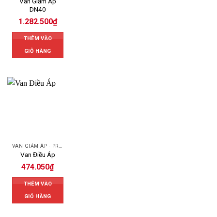
Van Giảm Áp
DN40
1.282.500
₫
THÊM VÀO
GIỎ HÀNG
VAN GIẢM ÁP - PRESSURE REDUCING VALVE
Van Điều Áp
474.050
₫
THÊM VÀO
GIỎ HÀNG