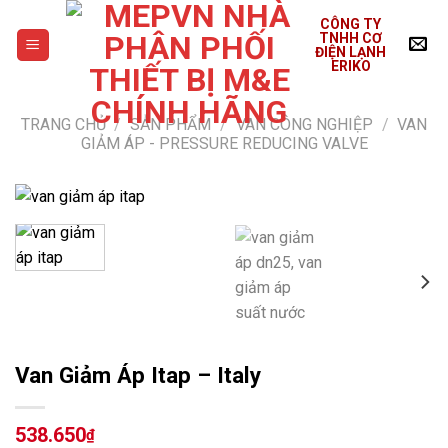
Skip
CÔNG TY
to
TNHH CƠ
ĐIỆN LẠNH
content
ERIKO
TRANG CHỦ
/
SẢN PHẨM
/
VAN CÔNG NGHIỆP
/
VAN
GIẢM ÁP - PRESSURE REDUCING VALVE
Van Giảm Áp Itap – Italy
538.650
₫