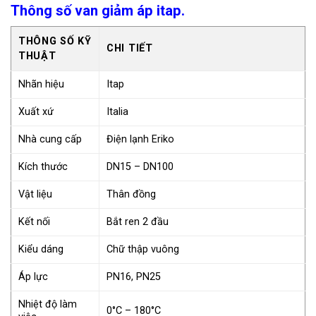
Thông số van giảm áp itap.
THÔNG SỐ KỸ
CHI TIẾT
THUẬT
Nhãn hiệu
Itap
Xuất xứ
Italia
Nhà cung cấp
Điện lạnh Eriko
Kích thước
DN15 – DN100
Vật liệu
Thân đồng
Kết nối
Bắt ren 2 đầu
Kiểu dáng
Chữ thập vuông
Áp lực
PN16, PN25
Nhiệt độ làm
0°C – 180°C