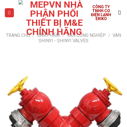
Skip
CÔNG TY
to
TNHH CƠ
ĐIỆN LẠNH
content
ERIKO
TRANG CHỦ
/
SẢN PHẨM
/
VAN CÔNG NGHIỆP
/
VAN
SHINYI - SHINYI VALVES