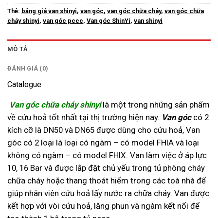
Thẻ:
bảng giá van shinyi
,
van góc
,
van góc chữa cháy
,
van góc chữa
cháy shinyi
,
van góc pccc
,
Van góc ShinYi
,
van shinyi
MÔ TẢ
ĐÁNH GIÁ (0)
Catalogue
Van góc chữa cháy shinyi
là một trong những sản phẩm
về cứu hoả tốt nhất tại thị trường hiện nay.
Van góc
có 2
kích cỡ là DN50 và DN65 được dùng cho cứu hoả, Van
góc có 2 loại là loại có ngàm – có model FHIA và loại
không có ngàm – có model FHIX. Van làm việc ở áp lực
10, 16 Bar và được lắp đặt chủ yếu trong tủ phòng cháy
chữa cháy hoặc thang thoát hiểm trong các toà nhà để
giúp nhân viên cứu hoả lấy nước ra chữa cháy. Van được
kết hợp với vòi cứu hoả, lăng phun và ngàm kết nối để