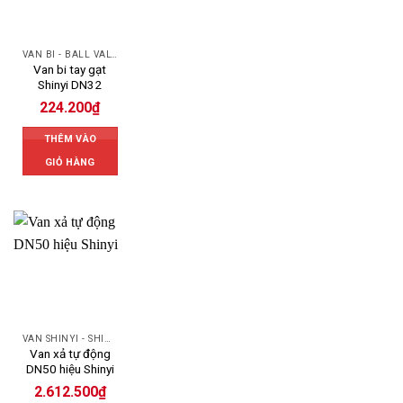
VAN BI - BALL VALVES
Van bi tay gạt
Shinyi DN32
224.200
₫
THÊM VÀO
GIỎ HÀNG
VAN SHINYI - SHINYI VALVES
Van xả tự động
DN50 hiệu Shinyi
2.612.500
₫