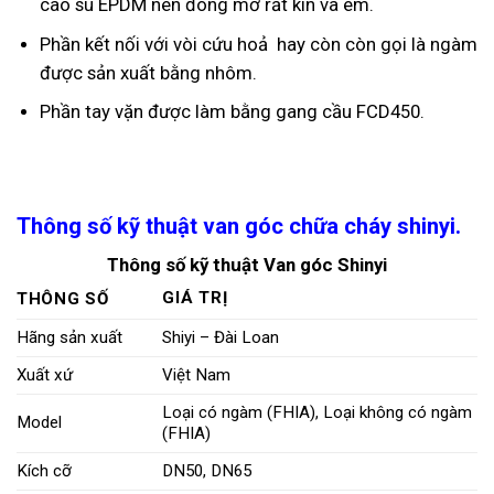
cao su EPDM nên đóng mở rất kín và êm.
Phần kết nối với vòi cứu hoả hay còn còn gọi là ngàm
được sản xuất bằng nhôm.
Phần tay vặn được làm bằng gang cầu FCD450.
Thông số kỹ thuật van góc chữa cháy shinyi.
Thông số kỹ thuật Van góc Shinyi
GIÁ TRỊ
THÔNG SỐ
Hãng sản xuất
Shiyi – Đài Loan
Xuất xứ
Việt Nam
Loại có ngàm (FHIA), Loại không có ngàm
Model
(FHIA)
Kích cỡ
DN50, DN65