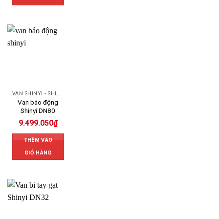
VAN SHINYI - SHINYI VALVES
Van báo động
Shinyi DN80
9.499.050
₫
THÊM VÀO
GIỎ HÀNG