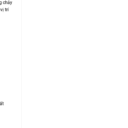
ng chảy
ị trí
ất