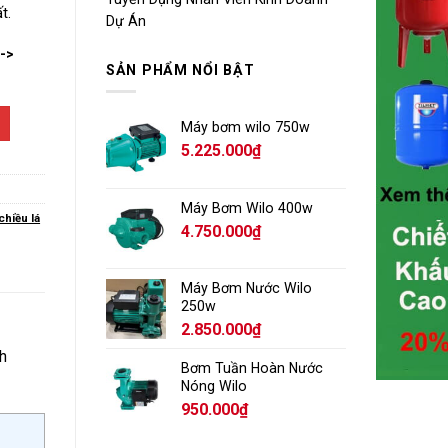
t.
Dự Án
-->
SẢN PHẨM NỔI BẬT
Máy bơm wilo 750w
5.225.000
₫
Máy Bơm Wilo 400w
chiều lá
4.750.000
₫
Máy Bơm Nước Wilo
250w
2.850.000
₫
h
Bơm Tuần Hoàn Nước
Nóng Wilo
950.000
₫