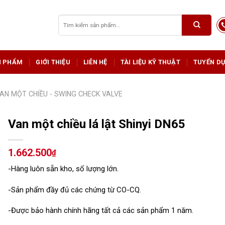
Tìm
kiếm:
N PHẨM
GIỚI THIỆU
LIÊN HỆ
TÀI LIỆU KỸ THUẬT
TUYỂN D
AN MỘT CHIỀU - SWING CHECK VALVE
Van một chiều lá lật Shinyi DN65
1.662.500
₫
-Hàng luôn sẵn kho, số lượng lớn.
-Sản phẩm đầy đủ các chứng từ CO-CQ.
-Được bảo hành chính hãng tất cả các sản phẩm 1 năm.