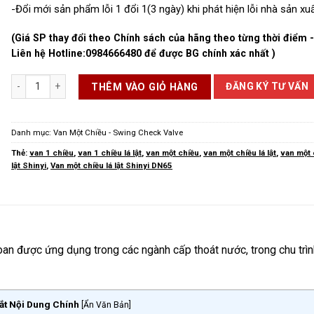
-Đổi mới sản phẩm lỗi 1 đổi 1(3 ngày) khi phát hiện lỗi nhà sản xuấ
(Giá SP thay đổi theo Chính sách của hãng theo từng thời điểm 
Liên hệ Hotline:
0984666480
để được BG chính xác nhất )
Van một chiều lá lật Shinyi DN65 số lượng
ĐĂNG KÝ TƯ VẤN
THÊM VÀO GIỎ HÀNG
Danh mục:
Van Một Chiều - Swing Check Valve
Thẻ:
van 1 chiều
,
van 1 chiều lá lật
,
van một chiều
,
van một chiều lá lật
,
van một 
lật Shinyi
,
Van một chiều lá lật Shinyi DN65
oan được ứng dụng trong các ngành cấp thoát nước, trong chu trìn
ắt Nội Dung Chính
[
Ẩn Văn Bản
]