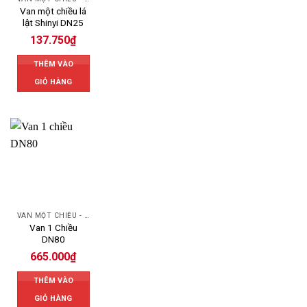
Van một chiều lá
lật Shinyi DN25
137.750
₫
THÊM VÀO
GIỎ HÀNG
VAN MỘT CHIỀU - SWING CHECK VALVE
Van 1 Chiều
DN80
665.000
₫
THÊM VÀO
GIỎ HÀNG