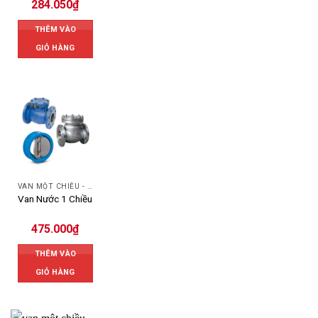
284.050
₫
THÊM VÀO
GIỎ HÀNG
VAN MỘT CHIỀU - SWING CHECK VALVE
Van Nước 1 Chiều
475.000
₫
THÊM VÀO
GIỎ HÀNG