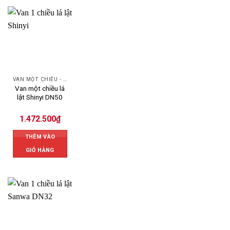
VAN MỘT CHIỀU - SWING CHECK VALVE
Van một chiều lá
lật Shinyi DN50
1.472.500
₫
THÊM VÀO
GIỎ HÀNG