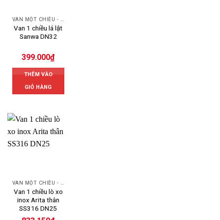
VAN MỘT CHIỀU - SWING CHECK VALVE
Van 1 chiều lá lật
Sanwa DN32
399.000
₫
THÊM VÀO
GIỎ HÀNG
VAN MỘT CHIỀU - SWING CHECK VALVE
Van 1 chiều lò xo
inox Arita thân
SS316 DN25