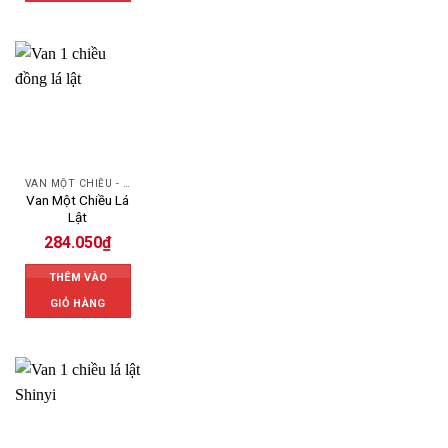
VAN MỘT CHIỀU - SWING CHECK VALVE
Van Một Chiều Lá
Lật
284.050
₫
THÊM VÀO
GIỎ HÀNG