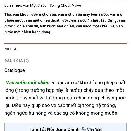
Danh mục:
Van Một Chiều - Swing Check Valve
Thẻ:
van khóa nước một chiều
,
van một chiều máy bơm nước
,
van một
chiều nước
,
van một chiều thoát nước
,
van nước 1 chiều lắp đứng
,
van
nước 1 chiều phi 90
,
van nước một chiều
,
van nước một chiều 34
,
van
nước một chiều bằng đồng
MÔ TẢ
ĐÁNH GIÁ (0)
Catalogue
Van nước một chiều
là loại van cơ khí chỉ cho phép chất
lỏng (trong trường hợp này là nước) chảy qua theo một
hướng duy nhất và tự động ngăn chặn dòng chảy ngược
lại. Điều này giúp bảo vệ các thiết bị trong hệ thống,
ngăn ngừa hư hỏng và các sự cố không mong muốn.
Tóm Tắt Nội Dung Chính
[
Ẩn Văn Bản
]