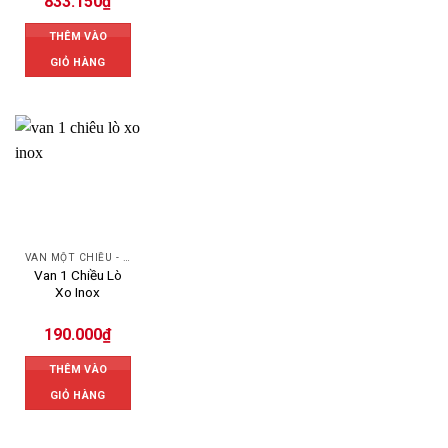
833.150
₫
THÊM VÀO
GIỎ HÀNG
VAN MỘT CHIỀU - SWING CHECK VALVE
Van 1 Chiều Lò
Xo Inox
190.000
₫
THÊM VÀO
GIỎ HÀNG