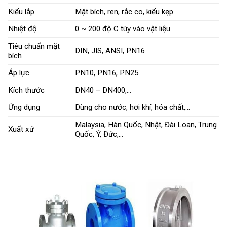
Kiểu lắp
Mặt bích, ren, rắc co, kiểu kẹp
Nhiệt độ
0 ~ 200 độ C tùy vào vật liệu
Tiêu chuẩn mặt
DIN, JIS, ANSI, PN16
bích
Áp lực
PN10, PN16, PN25
Kích thước
DN40 – DN400,…
Ứng dụng
Dùng cho nước, hơi khí, hóa chất,…
Malaysia, Hàn Quốc, Nhật, Đài Loan, Trung
Xuất xứ
Quốc, Ý, Đức,…