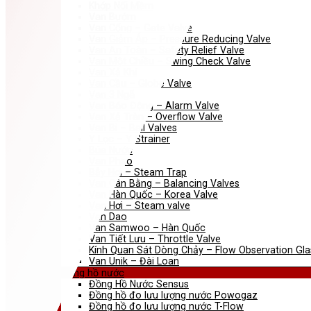
Khớp Nối Mềm
Van Bướm
Van Cổng – Gate Valve
Van Giảm Áp – Pressure Reducing Valve
Van An Toàn – Safety Relief Valve
Van Một Chiều – Swing Check Valve
Van Xả Khí
Van Cầu – Globe Valve
Van 3 Ngã
Van Báo Động – Alarm Valve
Van Xả Tràn – Overflow Valve
Van Bi – Ball Valves
Y Lọc – Y Strainer
Búa Nước
Van Phao
Bẫy Hơi – Steam Trap
Van Cân Bằng – Balancing Valves
Van Hàn Quốc – Korea Valve
Van Hơi – Steam valve
Van Dao
Van Samwoo – Hàn Quốc
Van Tiết Lưu – Throttle Valve
Kính Quan Sát Dòng Chảy – Flow Observation Gla
Van Unik – Đài Loan
Đồng hồ nước
Đồng Hồ Nước Sensus
Đồng hồ đo lưu lượng nước Powogaz
Đồng hồ đo lưu lượng nước T-Flow