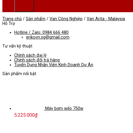
Trang chủ
/
Sản phẩm
/
Van Công Nghiệp
/
Van Arita - Malaysia
Hỗ Trợ
Hotline / Zalo: 0984 666 480
erikovn.sg@gmail.com
Tư vấn kỹ thuật
Chính sách đại lý
Chính sách đổi trả hàng
Tuyển Dụng Nhân Viên Kinh Doanh Dự Án
Sản phẩm nổi bật
Máy bơm wilo 750w
5.225.000
₫