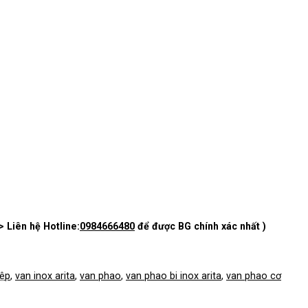
> Liên hệ Hotline:
0984666480
để được BG chính xác nhất )
iệp
,
van inox arita
,
van phao
,
van phao bi inox arita
,
van phao cơ