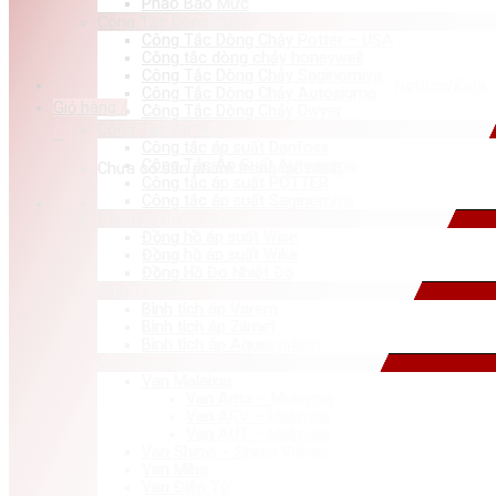
Phao Báo Mức
Công Tắc Dòng Chảy
Công Tắc Dòng Chảy Potter – USA
Công tắc dòng chảy honeywell
Công Tắc Dòng Chảy Saginomiya
Hotline/Zalo:
Công Tắc Dòng Chảy Autosigma
Giỏ hàng /
Công Tắc Dòng Chảy Dwyer
Công Tắc Áp Suất
0
₫
Công tắc áp suất Danfoss
Công Tắc Áp Suất Autosigma
Chưa có sản phẩm trong giỏ hàng.
Công tắc áp suất POTTER
Công tắc áp suất Saginomiya
Đồng hồ đo áp suất
Đồng hồ áp suất Wise
Đồng hồ áp suất Wika
Đồng Hồ Đo Nhiệt Độ
Bình Tích Áp
Bình tích áp Varem
Bình tích áp Zilmet
Bình tích áp Aquasystem
Van Công Nghiệp
Van Malaixia
Van Arita – Malaysia
Van ARV – Malaysia
Van AUT – Malaysia
Van Shinyi – Shinyi Valves
Van Miha
Van Điện Từ