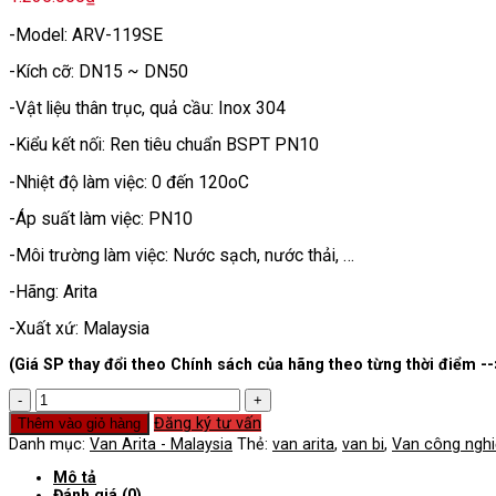
-Model: ARV-119SE
-Kích cỡ: DN15 ~ DN50
-Vật liệu thân trục, quả cầu: Inox 304
-Kiểu kết nối: Ren tiêu chuẩn BSPT PN10
-Nhiệt độ làm việc: 0 đến 120oC
-Áp suất làm việc: PN10
-Môi trường làm việc: Nước sạch, nước thải, …
-Hãng: Arita
-Xuất xứ: Malaysia
(Giá SP thay đổi theo Chính sách của hãng theo từng thời điểm --
Van
Phao
Đăng ký tư vấn
Thêm vào giỏ hàng
Bi
Danh mục:
Van Arita - Malaysia
Thẻ:
van arita
,
van bi
,
Van công ngh
Inox
Arita
Mô tả
số
Đánh giá (0)