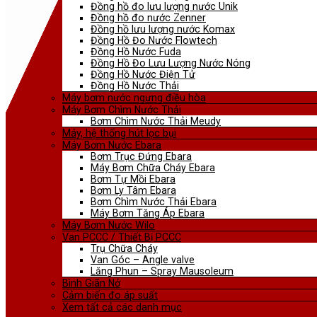
Đồng hồ đo lưu lượng nước Unik
Đồng hồ đo nước Zenner
Đồng hồ lưu lượng nước Komax
Đồng Hồ Đo Nước Flowtech
Đồng Hồ Nước Fuda
Đồng Hồ Đo Lưu Lượng Nước Nóng
Đồng Hồ Nước Điện Tử
Đồng Hồ Nước Thải
Máy bơm nước ngưng điều hòa
Máy Bơm Chìm Nước Thải
Bơm Chìm Nước Thải Meudy
Máy, hệ thống hút lọc bụi
Máy Bơm Nước Ebara
Bơm Trục Đứng Ebara
Máy Bơm Chữa Cháy Ebara
Bơm Tự Mồi Ebara
Bơm Ly Tâm Ebara
Bơm Chìm Nước Thải Ebara
Máy Bơm Tăng Áp Ebara
Máy Bơm Nước Wilo
Van PCCC / Thiết Bị PCCC
Trụ Chữa Cháy
Van Góc – Angle valve
Lăng Phun – Spray Mausoleum
Bình Giãn Nở
Cảm biến đo áp suất
Xem tất cả các danh mục