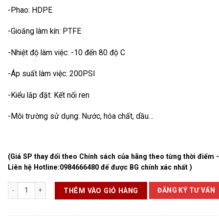
-Phao: HDPE
-Gioăng làm kín: PTFE
-Nhiệt độ làm việc: -10 đến 80 độ C
-Áp suất làm việc: 200PSI
-Kiểu lắp đặt: Kết nối ren
-Môi trường sử dụng: Nước, hóa chất, dầu…
(Giá SP thay đổi theo Chính sách của hãng theo từng thời điểm 
Liên hệ Hotline:
0984666480
để được BG chính xác nhất )
Van phao cơ Sanwa DN20 số lượng
ĐĂNG KÝ TƯ VẤN
THÊM VÀO GIỎ HÀNG