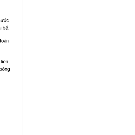
 nước
i bể.
 toàn
liên
 bóng