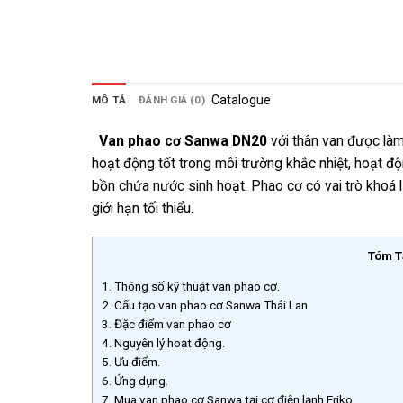
Catalogue
MÔ TẢ
ĐÁNH GIÁ (0)
Van phao cơ Sanwa
DN20
với thân van được là
hoạt động tốt trong môi trường khắc nhiệt, hoạt 
bồn chứa nước sinh hoạt.
Phao cơ có vai trò khoá
giới hạn tối thiểu.
Tóm T
1.
Thông số kỹ thuật van phao cơ.
2.
Cấu tạo van phao cơ Sanwa Thái Lan.
3.
Đặc điểm van phao cơ
4.
Nguyên lý hoạt động.
5.
Ưu điểm.
6.
Ứng dụng.
7.
Mua van phao cơ Sanwa tại cơ điện lạnh Eriko.