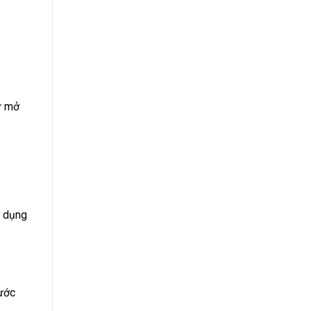
ự mở
g dụng
nước