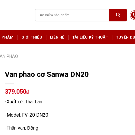
Tìm
kiếm:
N PHẨM
GIỚI THIỆU
LIÊN HỆ
TÀI LIỆU KỸ THUẬT
TUYỂN D
AN PHAO
Van phao cơ Sanwa DN20
379.050
₫
-Xuất xứ: Thái Lan
-Model: FV-20 DN20
-Thân van: Đồng