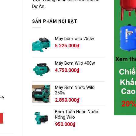
Dự Án
SẢN PHẨM NỔI BẬT
Máy bơm wilo 750w
5.225.000
₫
Máy Bơm Wilo 400w
4.750.000
₫
Máy Bơm Nước Wilo
250w
-->
2.850.000
₫
Bơm Tuần Hoàn Nước
Nóng Wilo
950.000
₫