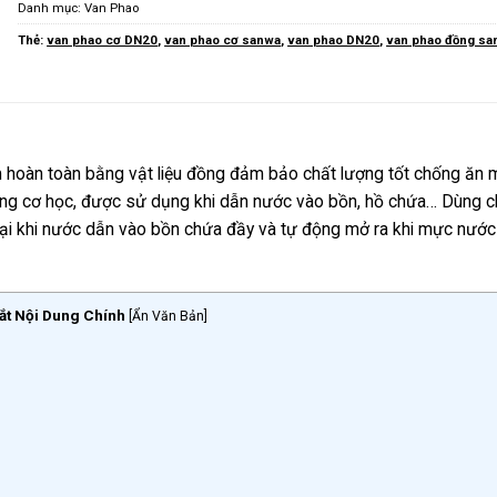
Danh mục:
Van Phao
Thẻ:
van phao cơ DN20
,
van phao cơ sanwa
,
van phao DN20
,
van phao đồng sa
m hoàn toàn bằng vật liệu đồng đảm bảo chất lượng tốt chống ăn
động cơ học, được sử dụng khi dẫn nước vào bồn, hồ chứa… Dùng 
 lại khi nước dẫn vào bồn chứa đầy và tự động mở ra khi mực nước
ắt Nội Dung Chính
[
Ẩn Văn Bản
]