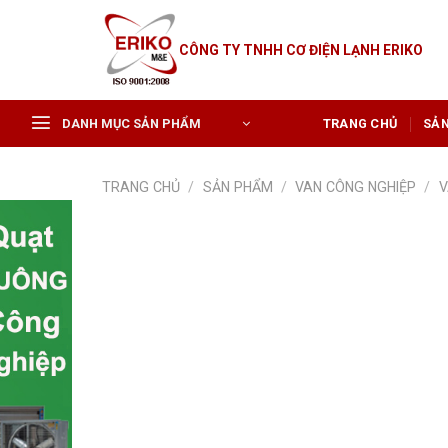
Skip
to
CÔNG TY TNHH CƠ ĐIỆN LẠNH ERIKO
content
DANH MỤC SẢN PHẨM
TRANG CHỦ
SẢ
TRANG CHỦ
/
SẢN PHẨM
/
VAN CÔNG NGHIỆP
/
V