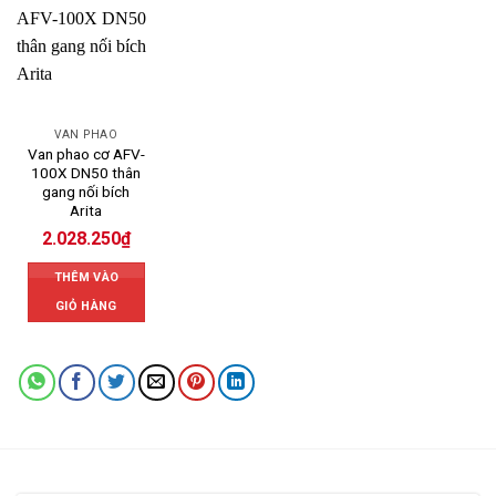
VAN PHAO
Van phao cơ AFV-
100X DN50 thân
gang nối bích
Arita
2.028.250
₫
THÊM VÀO
GIỎ HÀNG