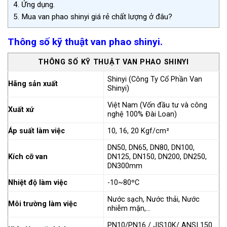
4.
Ứng dụng.
5.
Mua van phao shinyi giá rẻ chất lượng ở đâu?
Thông số kỹ thuật van phao shinyi.
THÔNG SỐ KỸ THUẬT VAN PHAO SHINYI
Shinyi (Công Ty Cổ Phần Van
Hãng sản xuất
Shinyi)
Việt Nam (Vốn đầu tư và công
Xuất xứ
nghệ 100% Đài Loan)
Áp suất làm việc
10, 16, 20 Kgf/cm²
DN50, DN65, DN80, DN100,
Kích cỡ van
DN125, DN150, DN200, DN250,
DN300mm
Nhiệt độ làm việc
-10~80ºC
Nước sạch, Nước thải, Nước
Môi trường làm việc
nhiễm mặn,…
PN10/PN16 / JIS10K/ ANSI 150