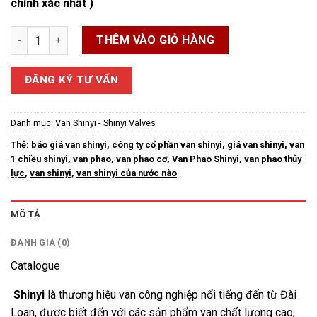
chính xác nhất )
Van Phao Shinyi số lượng
THÊM VÀO GIỎ HÀNG
ĐĂNG KÝ TƯ VẤN
Danh mục:
Van Shinyi - Shinyi Valves
Thẻ:
báo giá van shinyi
,
công ty cổ phần van shinyi
,
giá van shinyi
,
van
1 chiều shinyi
,
van phao
,
van phao cơ
,
Van Phao Shinyi
,
van phao thủy
lực
,
van shinyi
,
van shinyi của nước nào
MÔ TẢ
ĐÁNH GIÁ (0)
Catalogue
Shinyi
là thương hiệu van công nghiệp nổi tiếng đến từ Đài
Loan, được biết đến với các sản phẩm van chất lượng cao,