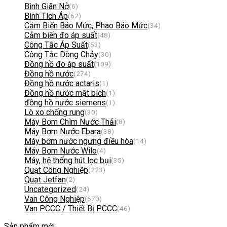
Bình Giãn Nở
(6)
Bình Tích Áp
(62)
Cảm Biến Báo Mức, Phao Báo Mức
(34)
Cảm biến đo áp suất
(48)
Công Tắc Áp Suất
(53)
Công Tắc Dòng Chảy
(30)
Đồng hồ đo áp suất
(109)
Đồng hồ nước
(274)
Đồng hồ nước actaris
(1)
Đồng hồ nước mặt bích
(1)
đồng hồ nước siemens
(1)
Lò xo chống rung
(30)
Máy Bơm Chìm Nước Thải
(8)
Máy Bơm Nước Ebara
(38)
Máy bơm nước ngưng điều hòa
(14)
Máy Bơm Nước Wilo
(4)
Máy, hệ thống hút lọc bụi
(35)
Quạt Công Nghiệp
(223)
Quạt Jetfan
(2)
Uncategorized
(24)
Van Công Nghiệp
(670)
Van PCCC / Thiết Bị PCCC
(46)
Sản phẩm mới