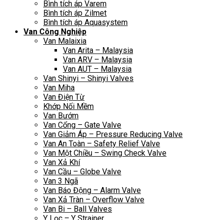
Bình tích áp Varem
Bình tích áp Zilmet
Bình tích áp Aquasystem
Van Công Nghiệp
Van Malaixia
Van Arita – Malaysia
Van ARV – Malaysia
Van AUT – Malaysia
Van Shinyi – Shinyi Valves
Van Miha
Van Điện Từ
Khớp Nối Mềm
Van Bướm
Van Cổng – Gate Valve
Van Giảm Áp – Pressure Reducing Valve
Van An Toàn – Safety Relief Valve
Van Một Chiều – Swing Check Valve
Van Xả Khí
Van Cầu – Globe Valve
Van 3 Ngã
Van Báo Động – Alarm Valve
Van Xả Tràn – Overflow Valve
Van Bi – Ball Valves
Y Lọc – Y Strainer