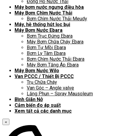
Đồng Hồ Nước Thải
Máy bơm nước ngưng điều hòa
Máy Bơm Chìm Nước Thải
Bơm Chìm Nước Thải Meudy
Máy, hệ thống hút lọc bụi
Máy Bơm Nước Ebara
Bơm Trục Đứng Ebara
Máy Bơm Chữa Cháy Ebara
Bơm Tự Mồi Ebara
Bơm Ly Tâm Ebara
Bơm Chìm Nước Thải Ebara
Máy Bơm Tăng Áp Ebara
Máy Bơm Nước Wilo
Van PCCC / Thiết Bị PCCC
Trụ Chữa Cháy
Van Góc – Angle valve
Lăng Phun – Spray Mausoleum
Bình Giãn Nở
Cảm biến đo áp suất
Xem tất cả các danh mục
«