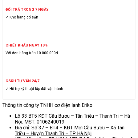
ĐỔI TRẢ TRONG 7 NGÀY
✓ Kho hàng có sẳn
CHIẾT KHẤU NGAY 10%
Với đơn hàng trên 10.000.000đ.
CSKH TƯ VẤN 24/7
✓ Hỗ trợ kỹ thuật lắp đặt vận hành
Thông tin công ty TNHH cơ điện lạnh Eriko
Lô 33 BT5 KĐT Cầu Bươu – Tân Triều – Thanh Trì – Hà
Nội. MST: 0106240019
Địa chỉ: Số 37 – BT4 – KĐT Mới Cầu Bươu – Xã Tân
Triều – Huyện Thanh Trì – TP Hà Nội