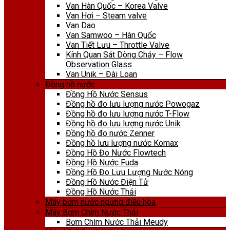
Van Hàn Quốc – Korea Valve
Van Hơi – Steam valve
Van Dao
Van Samwoo – Hàn Quốc
Van Tiết Lưu – Throttle Valve
Kính Quan Sát Dòng Chảy – Flow
Observation Glass
Van Unik – Đài Loan
Đồng hồ nước
Đồng Hồ Nước Sensus
Đồng hồ đo lưu lượng nước Powogaz
Đồng hồ đo lưu lượng nước T-Flow
Đồng hồ đo lưu lượng nước Unik
Đồng hồ đo nước Zenner
Đồng hồ lưu lượng nước Komax
Đồng Hồ Đo Nước Flowtech
Đồng Hồ Nước Fuda
Đồng Hồ Đo Lưu Lượng Nước Nóng
Đồng Hồ Nước Điện Tử
Đồng Hồ Nước Thải
Máy bơm nước ngưng điều hòa
Máy Bơm Chìm Nước Thải
Bơm Chìm Nước Thải Meudy