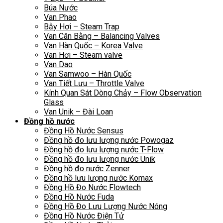
Búa Nước
Van Phao
Bẫy Hơi – Steam Trap
Van Cân Bằng – Balancing Valves
Van Hàn Quốc – Korea Valve
Van Hơi – Steam valve
Van Dao
Van Samwoo – Hàn Quốc
Van Tiết Lưu – Throttle Valve
Kính Quan Sát Dòng Chảy – Flow Observation
Glass
Van Unik – Đài Loan
Đồng hồ nước
Đồng Hồ Nước Sensus
Đồng hồ đo lưu lượng nước Powogaz
Đồng hồ đo lưu lượng nước T-Flow
Đồng hồ đo lưu lượng nước Unik
Đồng hồ đo nước Zenner
Đồng hồ lưu lượng nước Komax
Đồng Hồ Đo Nước Flowtech
Đồng Hồ Nước Fuda
Đồng Hồ Đo Lưu Lượng Nước Nóng
Đồng Hồ Nước Điện Tử