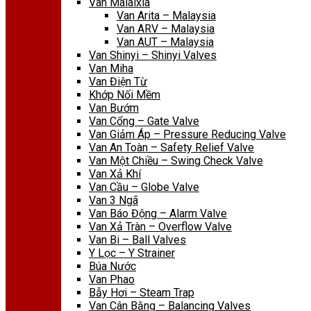
Van Malaixia
Van Arita – Malaysia
Van ARV – Malaysia
Van AUT – Malaysia
Van Shinyi – Shinyi Valves
Van Miha
Van Điện Từ
Khớp Nối Mềm
Van Bướm
Van Cổng – Gate Valve
Van Giảm Áp – Pressure Reducing Valve
Van An Toàn – Safety Relief Valve
Van Một Chiều – Swing Check Valve
Van Xả Khí
Van Cầu – Globe Valve
Van 3 Ngã
Van Báo Động – Alarm Valve
Van Xả Tràn – Overflow Valve
Van Bi – Ball Valves
Y Lọc – Y Strainer
Búa Nước
Van Phao
Bẫy Hơi – Steam Trap
Van Cân Bằng – Balancing Valves