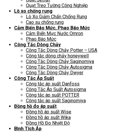
Quạt Treo Tường Công Nghiệp
Lò xo chống rung
Lò Xo Giảm Chấn Chống Rung
Cao su chống rung
Cảm Biến Báo Mức, Phao Báo Mức
Cảm Biến Mực Nước Omron
Phao Báo Mức
Công Tắc Dòng Chảy
Công Tắc Dòng Chảy Potter – USA
Công tắc dòng chảy honeywell
Công Tắc Dòng Chảy Saginomiya
Công Tắc Dòng Chảy Autosigma
Công Tắc Dòng Chảy Dwyer
Công Tắc Áp Suất
Công tắc áp suất Danfoss
Công Tắc Áp Suất Autosigma
Công tắc áp suất POTTER
Công tắc áp suất Saginomiya
Đồng hồ đo áp suất
Đồng hồ áp suất Wise
Đồng hồ áp suất Wika
Đồng Hồ Đo Nhiệt Độ
Bình Tích Áp