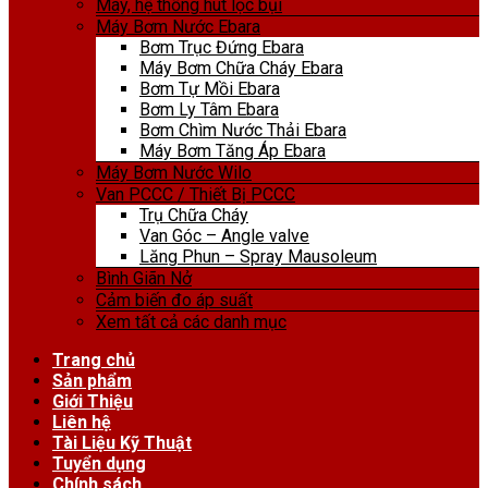
Máy, hệ thống hút lọc bụi
Máy Bơm Nước Ebara
Bơm Trục Đứng Ebara
Máy Bơm Chữa Cháy Ebara
Bơm Tự Mồi Ebara
Bơm Ly Tâm Ebara
Bơm Chìm Nước Thải Ebara
Máy Bơm Tăng Áp Ebara
Máy Bơm Nước Wilo
Van PCCC / Thiết Bị PCCC
Trụ Chữa Cháy
Van Góc – Angle valve
Lăng Phun – Spray Mausoleum
Bình Giãn Nở
Cảm biến đo áp suất
Xem tất cả các danh mục
Trang chủ
Sản phẩm
Giới Thiệu
Liên hệ
Tài Liệu Kỹ Thuật
Tuyển dụng
Chính sách