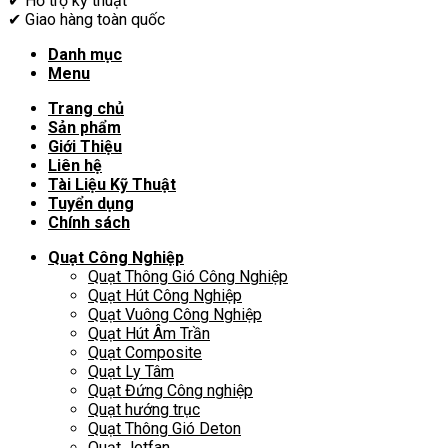
✔
Hỗ trợ kỹ thuật
✔
Giao hàng toàn quốc
Danh mục
Menu
Trang chủ
Sản phẩm
Giới Thiệu
Liên hệ
Tài Liệu Kỹ Thuật
Tuyển dụng
Chính sách
Quạt Công Nghiệp
Quạt Thông Gió Công Nghiệp
Quạt Hút Công Nghiệp
Quạt Vuông Công Nghiệp
Quạt Hút Âm Trần
Quạt Composite
Quạt Ly Tâm
Quạt Đứng Công nghiệp
Quạt hướng trục
Quạt Thông Gió Deton
Quạt Jetfan