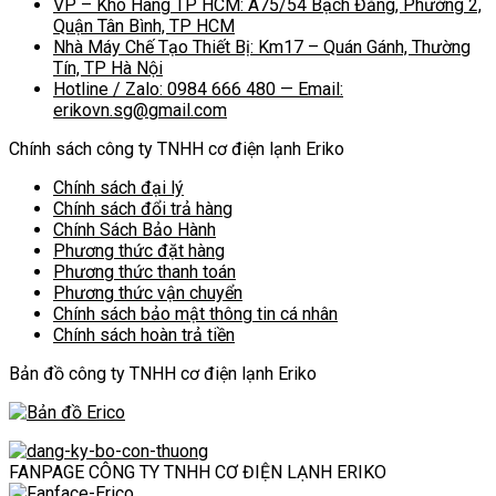
VP – Kho Hàng TP HCM: A75/54 Bạch Đằng, Phường 2,
Quận Tân Bình, TP HCM
Nhà Máy Chế Tạo Thiết Bị: Km17 – Quán Gánh, Thường
Tín, TP Hà Nội
Hotline / Zalo: 0984 666 480 — Email:
erikovn.sg@gmail.com
Chính sách công ty TNHH cơ điện lạnh Eriko
Chính sách đại lý
Chính sách đổi trả hàng
Chính Sách Bảo Hành
Phương thức đặt hàng
Phương thức thanh toán
Phương thức vận chuyển
Chính sách bảo mật thông tin cá nhân
Chính sách hoàn trả tiền
Bản đồ công ty TNHH cơ điện lạnh Eriko
FANPAGE CÔNG TY TNHH CƠ ĐIỆN LẠNH ERIKO