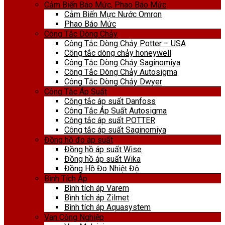
Cảm Biến Báo Mức, Phao Báo Mức
Cảm Biến Mực Nước Omron
Phao Báo Mức
Công Tắc Dòng Chảy
Công Tắc Dòng Chảy Potter – USA
Công tắc dòng chảy honeywell
Công Tắc Dòng Chảy Saginomiya
Công Tắc Dòng Chảy Autosigma
Công Tắc Dòng Chảy Dwyer
Công Tắc Áp Suất
Công tắc áp suất Danfoss
Công Tắc Áp Suất Autosigma
Công tắc áp suất POTTER
Công tắc áp suất Saginomiya
Đồng hồ đo áp suất
Đồng hồ áp suất Wise
Đồng hồ áp suất Wika
Đồng Hồ Đo Nhiệt Độ
Bình Tích Áp
Bình tích áp Varem
Bình tích áp Zilmet
Bình tích áp Aquasystem
Van Công Nghiệp