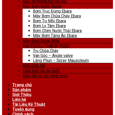
Máy, hệ thống hút lọc bụi
Máy Bơm Nước Ebara
Bơm Trục Đứng Ebara
Máy Bơm Chữa Cháy Ebara
Bơm Tự Mồi Ebara
Bơm Ly Tâm Ebara
Bơm Chìm Nước Thải Ebara
Máy Bơm Tăng Áp Ebara
Máy Bơm Nước Wilo
Van PCCC / Thiết Bị PCCC
Trụ Chữa Cháy
Van Góc – Angle valve
Lăng Phun – Spray Mausoleum
Bình Giãn Nở
Cảm biến đo áp suất
Xem tất cả các danh mục
Trang chủ
Sản phẩm
Giới Thiệu
Liên hệ
Tài Liệu Kỹ Thuật
Tuyển dụng
Chính sách