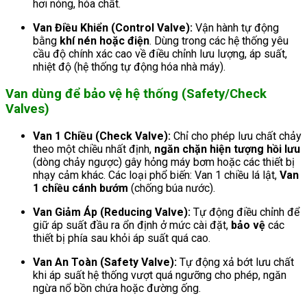
hơi nóng, hóa chất.
Van Điều Khiển (Control Valve):
Vận hành tự động
bằng
khí nén hoặc điện
. Dùng trong các hệ thống yêu
cầu độ chính xác cao về điều chỉnh lưu lượng, áp suất,
nhiệt độ (hệ thống tự động hóa nhà máy).
Van dùng để bảo vệ hệ thống (Safety/Check
Valves)
Van 1 Chiều (Check Valve):
Chỉ cho phép lưu chất chảy
theo một chiều nhất định,
ngăn chặn hiện tượng hồi lưu
(dòng chảy ngược) gây hỏng máy bơm hoặc các thiết bị
nhạy cảm khác. Các loại phổ biến: Van 1 chiều lá lật,
Van
1 chiều cánh bướm
(chống búa nước).
Van Giảm Áp (Reducing Valve):
Tự động điều chỉnh để
giữ áp suất đầu ra ổn định ở mức cài đặt,
bảo vệ
các
thiết bị phía sau khỏi áp suất quá cao.
Van An Toàn (Safety Valve):
Tự động xả bớt lưu chất
khi áp suất hệ thống vượt quá ngưỡng cho phép, ngăn
ngừa nổ bồn chứa hoặc đường ống.