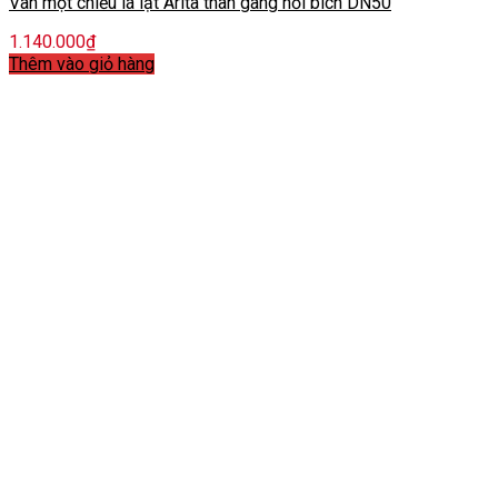
Van một chiều lá lật Arita thân gang nối bích DN50
1.140.000
₫
Thêm vào giỏ hàng