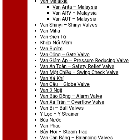
Van Malaixia
Van Arita – Malaysia
Van ARV – Malaysia
Van AUT – Malaysia
Van Shinyi – Shinyi Valves
Van Miha
Van Điện Từ
Khớp Nối Mềm
Van Bướm
Van Cổng – Gate Valve
Van Giảm Áp – Pressure Reducing Valve
Van An Toàn – Safety Relief Valve
Van Một Chiều – Swing Check Valve
Van Xả Khí
Van Cầu – Globe Valve
Van 3 Ngã
Van Báo Động – Alarm Valve
Van Xả Tràn – Overflow Valve
Van Bi – Ball Valves
Y Lọc – Y Strainer
Búa Nước
Van Phao
Bẫy Hơi – Steam Trap
Van Cân Bằng – Balancing Valves