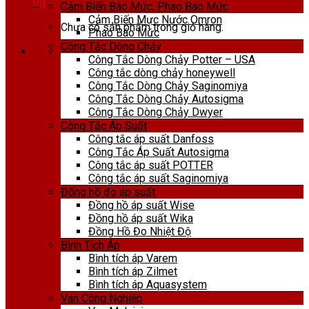
0
₫
Cảm Biến Báo Mức, Phao Báo Mức
Cảm Biến Mực Nước Omron
Chưa có sản phẩm trong giỏ hàng.
Phao Báo Mức
Công Tắc Dòng Chảy
Công Tắc Dòng Chảy Potter – USA
Công tắc dòng chảy honeywell
Công Tắc Dòng Chảy Saginomiya
Công Tắc Dòng Chảy Autosigma
Công Tắc Dòng Chảy Dwyer
Công Tắc Áp Suất
Công tắc áp suất Danfoss
Công Tắc Áp Suất Autosigma
Công tắc áp suất POTTER
Công tắc áp suất Saginomiya
Đồng hồ đo áp suất
Đồng hồ áp suất Wise
Đồng hồ áp suất Wika
Đồng Hồ Đo Nhiệt Độ
Bình Tích Áp
Bình tích áp Varem
Bình tích áp Zilmet
Bình tích áp Aquasystem
Van Công Nghiệp