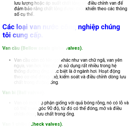
lưu lượng hoặc áp suất chất lỏng và điều chỉnh van để
đảm bảo rằng chất lỏng được điều khiển theo các thông
số cụ thể.
.
Các loại van nước công nghiệp chúng
tôi cung cấp.
Van cầu (Bellow seals globe valves).
Van cầu còn có tên gọi khác như van chữ ngã, van yên
ngựa, van hơi. Van được sử dụng rất nhiều trong hệ
thống đường ống, đặc biệt là ở ngành hơi. Hoạt động
theo cơ chế đóng/mở, kiểm soát và điều chỉnh dòng lưu
chất trong đường ống.
Van bi (Ball valves).
Van có một bộ phận giống với quả bóng rỗng, nó có lỗ và
có thể xoay góc 90 độ, từ đó có thể đóng, mở và điều
chỉnh dòng lưu chất trong ống.
Van 1 chiều (Check valves).