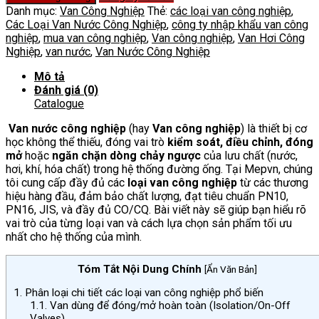
Công
Danh mục:
Van Công Nghiệp
Thẻ:
các loại van công nghiệp
,
Nghiệp
Các Loại Van Nước Công Nghiệp
,
công ty nhập khẩu van công
số
nghiệp
,
mua van công nghiệp
,
Van công nghiệp
,
Van Hơi Công
lượng
Nghiệp
,
van nước
,
Van Nước Công Nghiệp
Mô tả
Đánh giá (0)
Catalogue
Van nước công nghiệp
(hay
Van công nghiệp
) là thiết bị cơ
học không thể thiếu, đóng vai trò
kiểm soát, điều chỉnh, đóng
mở
hoặc
ngăn chặn dòng chảy ngược
của lưu chất (nước,
hơi, khí, hóa chất) trong hệ thống đường ống. Tại Mepvn, chúng
tôi cung cấp đầy đủ các
loại van công nghiệp
từ các thương
hiệu hàng đầu, đảm bảo chất lượng, đạt tiêu chuẩn PN10,
PN16, JIS, và đầy đủ CO/CQ. Bài viết này sẽ giúp bạn hiểu rõ
vai trò của từng loại van và cách lựa chọn sản phẩm tối ưu
nhất cho hệ thống của mình.
Tóm Tắt Nội Dung Chính
[
Ẩn Văn Bản
]
1.
Phân loại chi tiết các loại van công nghiệp phổ biến
1.1.
Van dùng để đóng/mở hoàn toàn (Isolation/On-Off
Valves)