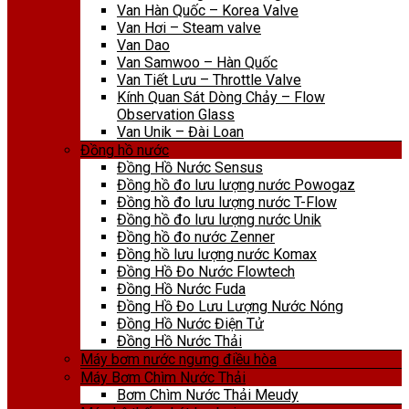
Van Hàn Quốc – Korea Valve
Van Hơi – Steam valve
Van Dao
Van Samwoo – Hàn Quốc
Van Tiết Lưu – Throttle Valve
Kính Quan Sát Dòng Chảy – Flow
Observation Glass
Van Unik – Đài Loan
Đồng hồ nước
Đồng Hồ Nước Sensus
Đồng hồ đo lưu lượng nước Powogaz
Đồng hồ đo lưu lượng nước T-Flow
Đồng hồ đo lưu lượng nước Unik
Đồng hồ đo nước Zenner
Đồng hồ lưu lượng nước Komax
Đồng Hồ Đo Nước Flowtech
Đồng Hồ Nước Fuda
Đồng Hồ Đo Lưu Lượng Nước Nóng
Đồng Hồ Nước Điện Tử
Đồng Hồ Nước Thải
Máy bơm nước ngưng điều hòa
Máy Bơm Chìm Nước Thải
Bơm Chìm Nước Thải Meudy