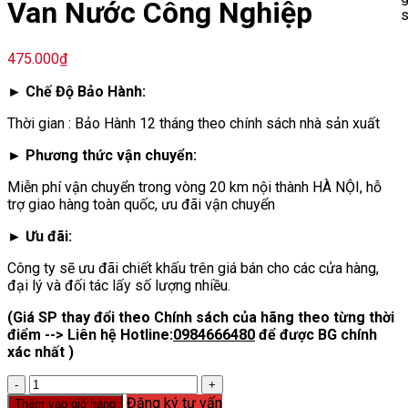
Van Nước Công Nghiệp
475.000
₫
► Chế Độ Bảo Hành:
Thời gian : Bảo Hành 12 tháng theo chính sách nhà sản xuất
► Phương thức vận chuyển:
Miễn phí vận chuyển trong vòng 20 km nội thành HÀ NỘI, hỗ
trợ giao hàng toàn quốc, ưu đãi vận chuyển
► Ưu đãi:
Công ty sẽ ưu đãi chiết khấu trên giá bán cho các cửa hàng,
đại lý và đối tác lấy số lượng nhiều.
(Giá SP thay đổi theo Chính sách của hãng theo từng thời
điểm --> Liên hệ Hotline:
0984666480
để được BG chính
xác nhất )
Van
Nước
Đăng ký tư vấn
Thêm vào giỏ hàng