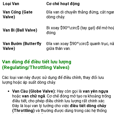
Loại Van
Cơ chế hoạt động
Van Cổng (Gate
Đĩa van di chuyển thẳng đứng, cắt nga
Valve)
dòng chảy.
Bi xoay
$90^\circ$
(tay gạt) để mở ho
Van Bi (Ball Valve)
đóng.
Van Bướm (Butterfly
Đĩa van xoay
$90^\circ$
quanh trục, n
Valve)
giữa thân van.
Van dùng để điều tiết lưu lượng
(Regulating/Throttling Valves)
Các loại van này được sử dụng để điều chỉnh, thay đổi lưu
lượng hoặc áp suất dòng chảy.
Van Cầu (Globe Valve):
Hay còn gọi là
van yên ngựa
hoặc
van chữ ngã
. Cơ chế đóng mở tạo ra khoảng trống
điều tiết, cho phép điều chỉnh lưu lượng rất chính xác.
Đây là loại van lý tưởng cho việc
điều tiết dòng chảy
(Throttling)
và thường được dùng trong các hệ thống