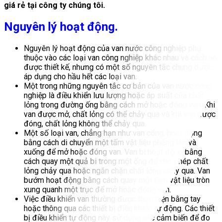
giá rẻ tại công ty chúng tôi.
Nguyên lý hoạt động.
Nguyên lý hoạt động của van nước công nghiệp phụ
thuộc vào các loại van công nghiệp khác nhau và cách nó
được thiết kế, nhưng có một số nguyên tắc chung được
áp dụng cho hầu hết các loại van.
Một trong những nguyên tắc cơ bản của van nước công
nghiệp là điều khiển lưu lượng hoặc áp suất của chất
lỏng trong đường ống bằng cách mở hoặc đóng van. Khi
van được mở, chất lỏng có thể chảy qua và khi van được
đóng, chất lỏng không thể chảy qua.
Một số loại van, chẳng hạn như van cổng, hoạt động
bằng cách di chuyển một tấm vật liệu phẳng lên và
xuống để mở hoặc đóng van. Van bi hoạt động bằng
cách quay một quả bi trong một ống để cho phép chất
lỏng chảy qua hoặc ngăn chặn chất lỏng chảy qua. Van
bướm hoạt động bằng cách quay một tấm vật liệu tròn
xung quanh một trục để mở hoặc đóng van.
Việc điều khiển van thường được thực hiện bằng tay
hoặc thông qua các thiết bị điều khiển tự động. Các thiết
bị điều khiển tự động này sử dụng các cảm biến để đo