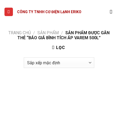
Skip
to
CÔNG TY TNHH CƠ ĐIỆN LẠNH ERIKO
content
TRANG CHỦ
/
SẢN PHẨM
/
SẢN PHẨM ĐƯỢC GẮN
THẺ “BÁO GIÁ BÌNH TÍCH ÁP VAREM 500L”
LỌC