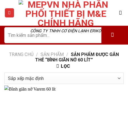
Skip
to
content
Tìm
CÔNG TY TNHH CƠ ĐIỆN LẠNH ERIKO
kiếm:
TRANG CHỦ
/
SẢN PHẨM
/
SẢN PHẨM ĐƯỢC GẮN
THẺ “BÌNH GIÃN NỞ 60 LÍT”
LỌC