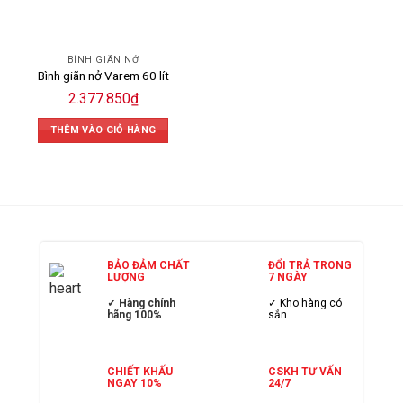
BÌNH GIÃN NỞ
Bình giãn nở Varem 60 lít
2.377.850
₫
THÊM VÀO GIỎ HÀNG
BẢO ĐẢM CHẤT
ĐỔI TRẢ TRONG
LƯỢNG
7 NGÀY
✓ Hàng chính
✓ Kho hàng có
hãng 100%
sẳn
CHIẾT KHẤU
CSKH TƯ VẤN
NGAY 10%
24/7