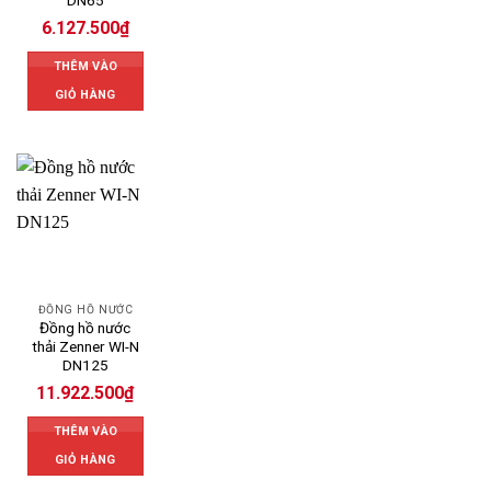
DN65
6.127.500
₫
THÊM VÀO
GIỎ HÀNG
ĐỒNG HỒ NƯỚC
Đồng hồ nước
thải Zenner WI-N
DN125
11.922.500
₫
THÊM VÀO
GIỎ HÀNG