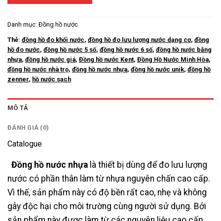
Danh mục:
Đồng hồ nước
Thẻ:
đồng hồ đo khối nước
,
đồng hồ đo lưu lượng nước dạng cơ
,
đồng
hồ đo nước
,
đồng hồ nước 5 số
,
đồng hồ nước 6 số
,
đồng hồ nước bằng
nhựa
,
đồng hồ nước giá
,
Đồng hồ nước Kent
,
Đồng Hồ Nước Minh Hòa
,
đồng hồ nước nhà trọ
,
đồng hồ nước nhựa
,
đồng hồ nước unik
,
đồng hồ
zenner
,
hồ nước sạch
MÔ TẢ
ĐÁNH GIÁ (0)
Catalogue
Đồng hồ nước nhựa
là thiết bị dùng để đo lưu lượng
nước có phần thân làm từ nhựa nguyên chấn cao cấp.
Vì thế, sản phẩm này có độ bền rất cao, nhẹ và không
gây độc hại cho môi trường cùng người sử dụng. Bởi
sản phẩm này được làm từ các nguyên liệu cao cấp