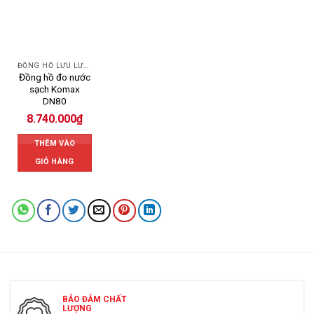
ĐỒNG HỒ LƯU LƯỢNG NƯỚC KOMAX
Đồng hồ đo nước
sạch Komax
DN80
8.740.000
₫
THÊM VÀO
GIỎ HÀNG
BẢO ĐẢM CHẤT
LƯỢNG