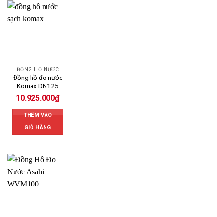
ĐỒNG HỒ NƯỚC
Đồng hồ đo nước
Komax DN125
10.925.000
₫
THÊM VÀO
GIỎ HÀNG