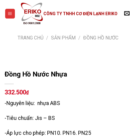
Skip
to
CÔNG TY TNHH CƠ ĐIỆN LẠNH ERIKO
content
TRANG CHỦ
/
SẢN PHẨM
/
ĐỒNG HỒ NƯỚC
Đồng Hồ Nước Nhựa
332.500
₫
-Nguyên liệu: nhựa ABS
-Tiêu chuẩn: Jis – BS
-Áp lực cho phép: PN10. PN16. PN25