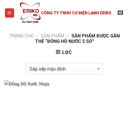
Skip
to
CÔNG TY TNHH CƠ ĐIỆN LẠNH ERIKO
content
TRANG CHỦ
/
SẢN PHẨM
/
SẢN PHẨM ĐƯỢC GẮN
THẺ “ĐỒNG HỒ NƯỚC 5 SỐ”
LỌC