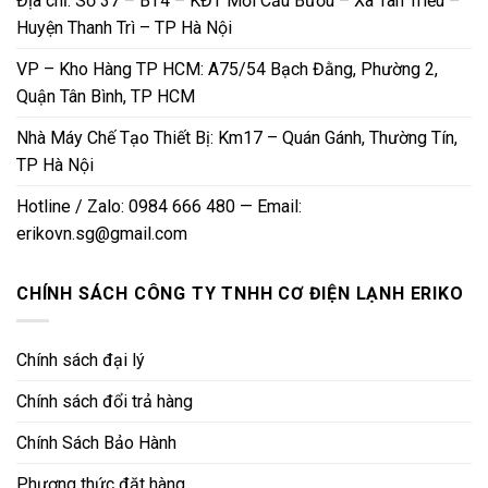
Địa chỉ: Số 37 – BT4 – KĐT Mới Cầu Bươu – Xã Tân Triều –
Huyện Thanh Trì – TP Hà Nội
VP – Kho Hàng TP HCM: A75/54 Bạch Đằng, Phường 2,
Quận Tân Bình, TP HCM
Nhà Máy Chế Tạo Thiết Bị: Km17 – Quán Gánh, Thường Tín,
TP Hà Nội
Hotline / Zalo: 0984 666 480 — Email:
erikovn.sg@gmail.com
CHÍNH SÁCH CÔNG TY TNHH CƠ ĐIỆN LẠNH ERIKO
Chính sách đại lý
Chính sách đổi trả hàng
Chính Sách Bảo Hành
Phương thức đặt hàng