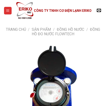
Skip
to
CÔNG TY TNHH CƠ ĐIỆN LẠNH ERIKO
content
TRANG CHỦ
/
SẢN PHẨM
/
ĐỒNG HỒ NƯỚC
/
ĐỒNG
HỒ ĐO NƯỚC FLOWTECH