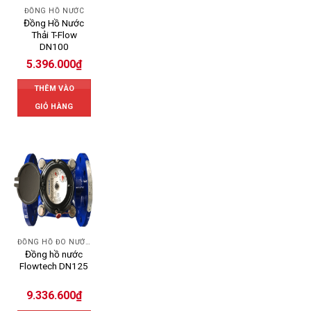
ĐỒNG HỒ NƯỚC
Đồng Hồ Nước
Thải T-Flow
DN100
5.396.000
₫
THÊM VÀO
GIỎ HÀNG
ĐỒNG HỒ ĐO NƯỚC FLOWTECH
Đồng hồ nước
Flowtech DN125
9.336.600
₫