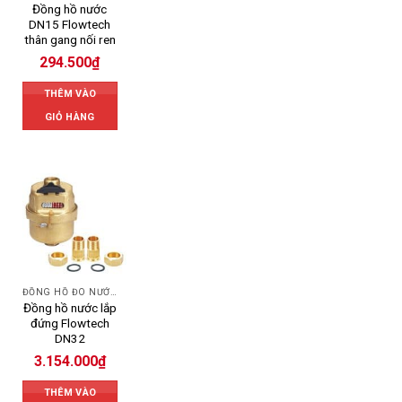
Đồng hồ nước
DN15 Flowtech
thân gang nối ren
294.500
₫
THÊM VÀO
GIỎ HÀNG
ĐỒNG HỒ ĐO NƯỚC FLOWTECH
Đồng hồ nước lắp
đứng Flowtech
DN32
3.154.000
₫
THÊM VÀO