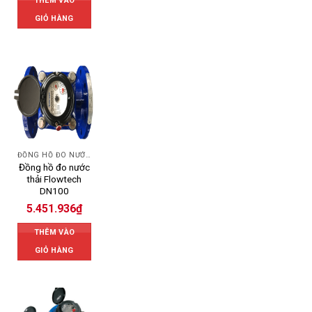
THÊM VÀO
GIỎ HÀNG
ĐỒNG HỒ ĐO NƯỚC FLOWTECH
Đồng hồ đo nước
thải Flowtech
DN100
5.451.936
₫
THÊM VÀO
GIỎ HÀNG