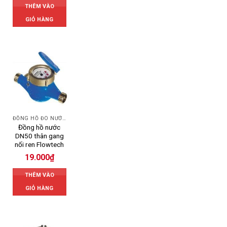
THÊM VÀO
GIỎ HÀNG
ĐỒNG HỒ ĐO NƯỚC FLOWTECH
Đồng hồ nước
DN50 thân gang
nối ren Flowtech
19.000
₫
THÊM VÀO
GIỎ HÀNG