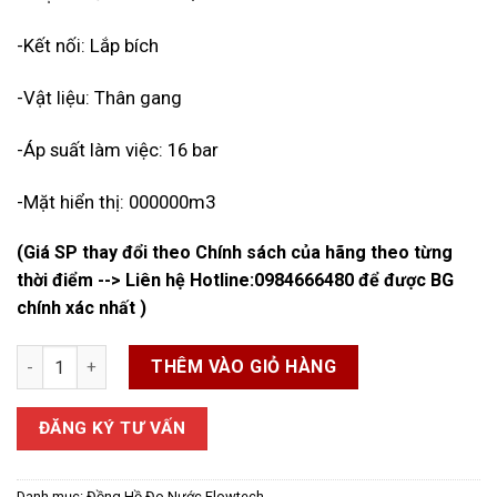
-Kết nối: Lắp bích
-Vật liệu: Thân gang
-Áp suất làm việc: 16 bar
-Mặt hiển thị: 000000m3
(Giá SP thay đổi theo Chính sách của hãng theo từng
thời điểm --> Liên hệ Hotline:
0984666480
để được BG
chính xác nhất )
Đồng hồ đo nước thải Flowtech DN65 số lượng
THÊM VÀO GIỎ HÀNG
ĐĂNG KÝ TƯ VẤN
Danh mục:
Đồng Hồ Đo Nước Flowtech