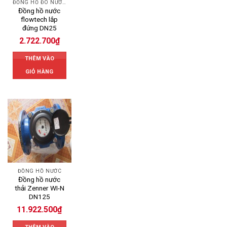
ĐỒNG HỒ ĐO NƯỚC FLOWTECH
Đồng hồ nước
flowtech lắp
đứng DN25
2.722.700
₫
THÊM VÀO
GIỎ HÀNG
ĐỒNG HỒ NƯỚC
Đồng hồ nước
thải Zenner WI-N
DN125
11.922.500
₫