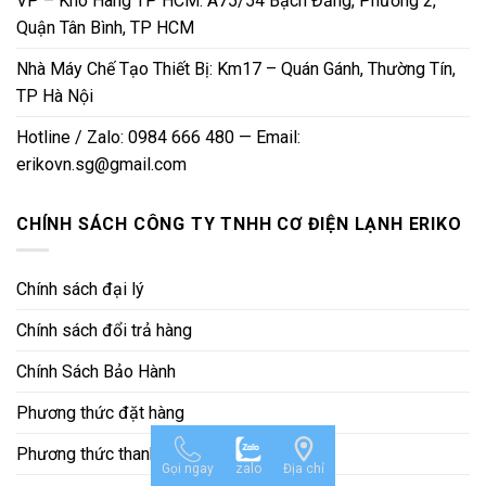
VP – Kho Hàng TP HCM: A75/54 Bạch Đằng, Phường 2,
Quận Tân Bình, TP HCM
Nhà Máy Chế Tạo Thiết Bị: Km17 – Quán Gánh, Thường Tín,
TP Hà Nội
Hotline / Zalo: 0984 666 480 — Email:
erikovn.sg@gmail.com
CHÍNH SÁCH CÔNG TY TNHH CƠ ĐIỆN LẠNH ERIKO
Chính sách đại lý
Chính sách đổi trả hàng
Chính Sách Bảo Hành
Phương thức đặt hàng
Phương thức thanh toán
Gọi ngay
zalo
Địa chỉ