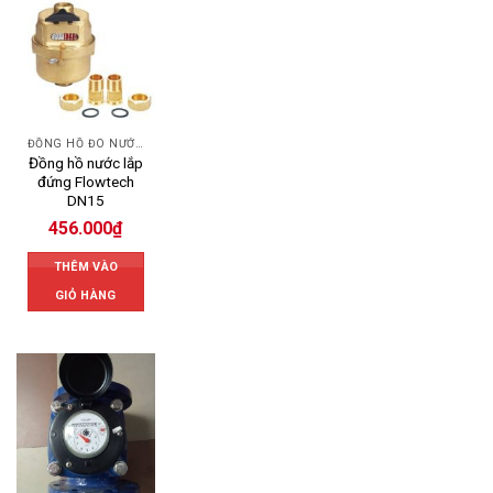
ĐỒNG HỒ ĐO NƯỚC FLOWTECH
Đồng hồ nước lắp
đứng Flowtech
DN15
456.000
₫
THÊM VÀO
GIỎ HÀNG