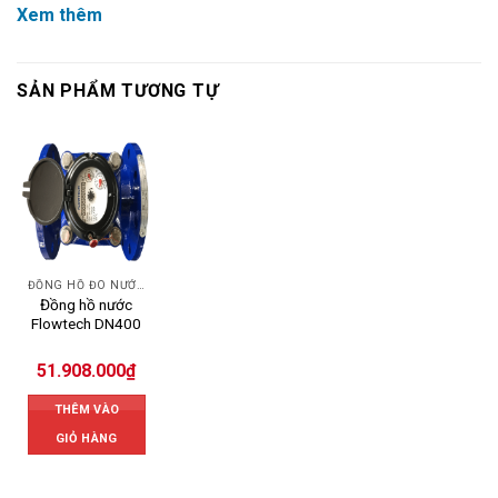
Xem thêm
SẢN PHẨM TƯƠNG TỰ
ĐỒNG HỒ ĐO NƯỚC FLOWTECH
Đồng hồ nước
Flowtech DN400
51.908.000
₫
THÊM VÀO
GIỎ HÀNG