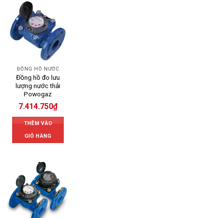
ĐỒNG HỒ NƯỚC
Đồng hồ đo lưu
lượng nước thải
Powogaz
7.414.750
₫
THÊM VÀO
GIỎ HÀNG