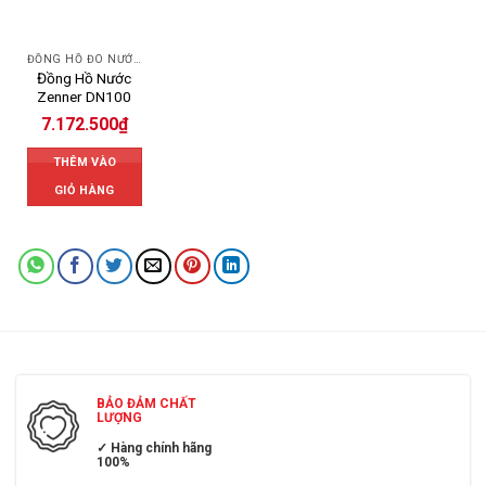
ĐỒNG HỒ ĐO NƯỚC ZENNER
Đồng Hồ Nước
Zenner DN100
7.172.500
₫
THÊM VÀO
GIỎ HÀNG
BẢO ĐẢM CHẤT
LƯỢNG
✓ Hàng chính hãng
100%