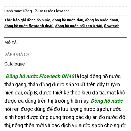
Danh mục:
Đồng Hồ Đo Nước Flowtech
Thẻ:
báo giá đồng hồ nước
,
đồng hồ nước d40
,
đồng hồ nước dn40
,
đồng hồ nước flowtech dn40
,
đồng hồ nước nối ren DN40
,
flowtech
MÔ TẢ
ĐÁNH GIÁ (0)
Catalogue
Đồng hồ nước Flowtech DN40
là loại đồng hồ nước
thân gang, thân đồng được sản xuất trên dây truyền
hiện đại, cấp B, được thiết kế theo kiểu đa tia, mặt khô
được ưa dùng trên thị trường hiện nay.
Đồng hồ nước
nối ren được dùng để đo lưu lượng nước sạch, nước
sinh hoạt được ứng dụng trong các dự án đo nước đô
thị, nông thôn mới và các dịch vụ nước sạch cho người