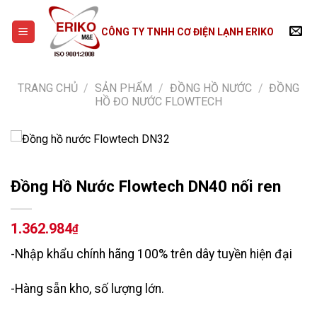
Skip
to
CÔNG TY TNHH CƠ ĐIỆN LẠNH ERIKO
content
TRANG CHỦ
/
SẢN PHẨM
/
ĐỒNG HỒ NƯỚC
/
ĐỒNG
HỒ ĐO NƯỚC FLOWTECH
Đồng Hồ Nước Flowtech DN40 nối ren
1.362.984
₫
-Nhập khẩu chính hãng 100% trên dây tuyền hiện đại
-Hàng sẵn kho, số lượng lớn.