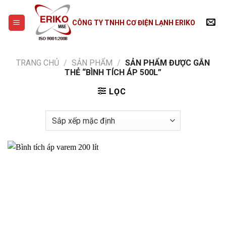
Skip
to
CÔNG TY TNHH CƠ ĐIỆN LẠNH ERIKO
content
TRANG CHỦ
/
SẢN PHẨM
/
SẢN PHẨM ĐƯỢC GẮN
THẺ “BÌNH TÍCH ÁP 500L”
LỌC