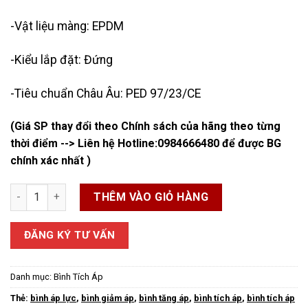
-Vật liệu màng: EPDM
-Kiểu lắp đặt: Đứng
-Tiêu chuẩn Châu Âu: PED 97/23/CE
(Giá SP thay đổi theo Chính sách của hãng theo từng
thời điểm --> Liên hệ Hotline:
0984666480
để được BG
chính xác nhất )
Bình Tích Áp Pentax số lượng
THÊM VÀO GIỎ HÀNG
ĐĂNG KÝ TƯ VẤN
Danh mục:
Bình Tích Áp
Thẻ:
bình áp lực
,
bình giảm áp
,
bình tăng áp
,
bình tích áp
,
bình tích áp