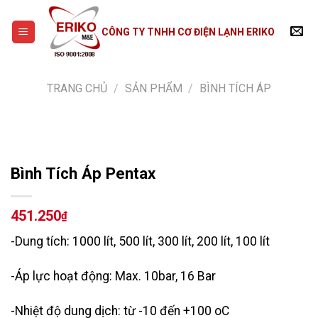
Skip
to
CÔNG TY TNHH CƠ ĐIỆN LẠNH ERIKO
content
TRANG CHỦ
/
SẢN PHẨM
/
BÌNH TÍCH ÁP
Bình Tích Áp Pentax
451.250
₫
-Dung tích: 1000 lít, 500 lít, 300 lít, 200 lít, 100 lít
-Áp lực hoạt động: Max. 10bar, 16 Bar
-Nhiệt độ dung dịch: từ -10 đến +100 oC