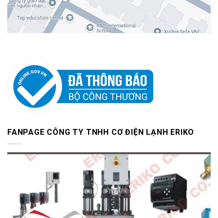
FANPAGE CÔNG TY TNHH CƠ ĐIỆN LẠNH ERIKO