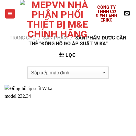
Skip
CÔNG TY
to
TNHH CƠ
ĐIỆN LẠNH
content
ERIKO
TRANG CHỦ
/
SẢN PHẨM
/
SẢN PHẨM ĐƯỢC GẮN
THẺ “ĐỒNG HỒ ĐO ÁP SUẤT WIKA”
LỌC