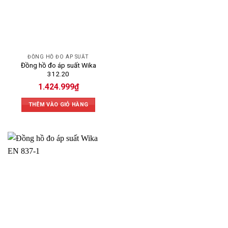
ĐỒNG HỒ ĐO ÁP SUẤT
Đồng hồ đo áp suất Wika
312.20
1.424.999
₫
THÊM VÀO GIỎ HÀNG