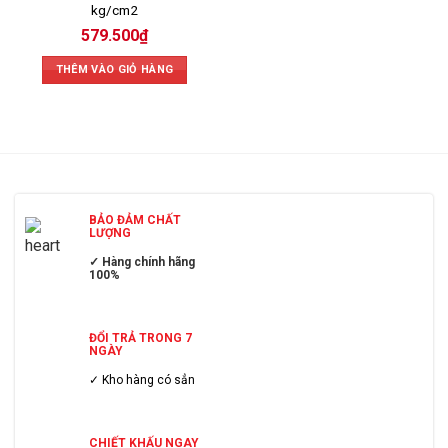
kg/cm2
579.500
₫
THÊM VÀO GIỎ HÀNG
BẢO ĐẢM CHẤT
LƯỢNG
✓ Hàng chính hãng
100%
ĐỔI TRẢ TRONG 7
NGÀY
✓ Kho hàng có sẳn
CHIẾT KHẤU NGAY