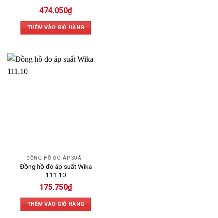
474.050
₫
THÊM VÀO GIỎ HÀNG
ĐỒNG HỒ ĐO ÁP SUẤT
Đồng hồ đo áp suất Wika
111.10
175.750
₫
THÊM VÀO GIỎ HÀNG