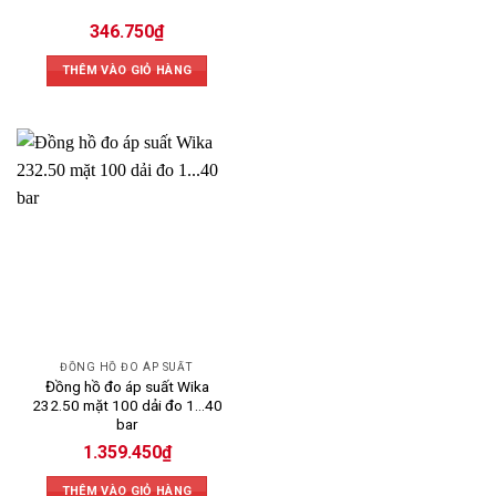
346.750
₫
THÊM VÀO GIỎ HÀNG
ĐỒNG HỒ ĐO ÁP SUẤT
Đồng hồ đo áp suất Wika
232.50 mặt 100 dải đo 1…40
bar
1.359.450
₫
THÊM VÀO GIỎ HÀNG