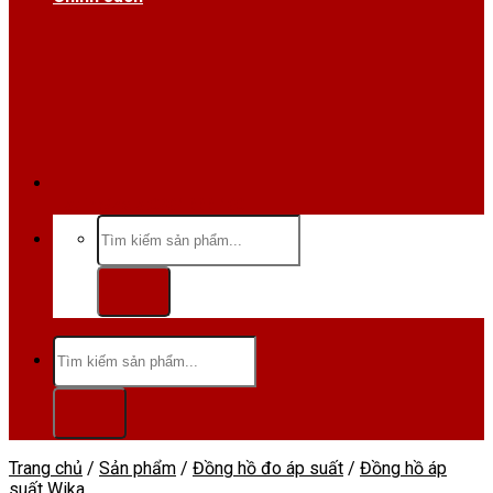
Hotline/Zalo:0984 666 480
Tìm
kiếm:
Tìm
kiếm:
Trang chủ
/
Sản phẩm
/
Đồng hồ đo áp suất
/
Đồng hồ áp
suất Wika