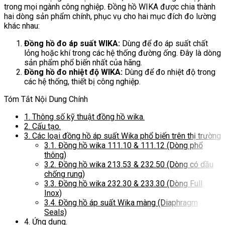
trong mọi ngành công nghiệp. Đồng hồ WIKA được chia thành
hai dòng sản phẩm chính, phục vụ cho hai mục đích đo lường
khác nhau:
Đồng hồ đo áp suất WIKA:
Dùng để đo áp suất chất
lỏng hoặc khí trong các hệ thống đường ống. Đây là dòng
sản phẩm phổ biến nhất của hãng.
Đồng hồ đo nhiệt độ WIKA:
Dùng để đo nhiệt độ trong
các hệ thống, thiết bị công nghiệp.
Tóm Tắt Nội Dung Chính
1.
Thông số kỹ thuật đồng hồ wika.
2.
Cấu tạo.
3.
Các loại đồng hồ áp suất Wika phổ biến trên thị trường
3.1.
Đồng hồ wika 111.10 & 111.12 (Dòng phổ
thông)
3.2.
Đồng hồ wika 213.53 & 232.50 (Dòng có dầu
chống rung)
3.3.
Đồng hồ wika 232.30 & 233.30 (Dòng Full
Inox)
3.4.
Đồng hồ áp suất Wika màng (Diaphragm
Seals)
4.
Ứng dụng.