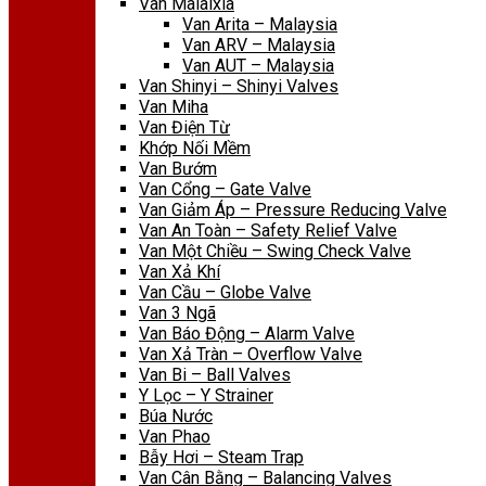
Van Malaixia
Van Arita – Malaysia
Van ARV – Malaysia
Van AUT – Malaysia
Van Shinyi – Shinyi Valves
Van Miha
Van Điện Từ
Khớp Nối Mềm
Van Bướm
Van Cổng – Gate Valve
Van Giảm Áp – Pressure Reducing Valve
Van An Toàn – Safety Relief Valve
Van Một Chiều – Swing Check Valve
Van Xả Khí
Van Cầu – Globe Valve
Van 3 Ngã
Van Báo Động – Alarm Valve
Van Xả Tràn – Overflow Valve
Van Bi – Ball Valves
Y Lọc – Y Strainer
Búa Nước
Van Phao
Bẫy Hơi – Steam Trap
Van Cân Bằng – Balancing Valves