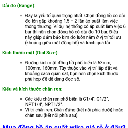
Dải đo (Range):
Đây là yếu tố quan trọng nhất. Chọn đồng hồ có dải
đo lớn gấp khoảng 1.5 – 2 lần áp suất làm việc
thông thường. Ví dụ: hệ thống có áp suất làm việc 6
bar thì nên chọn đồng hồ có dải đo 10 bar. Điều
này giúp đảm bảo kim đo luôn nằm ở vị trí tối ưu
(khoảng giữa mặt đồng hồ) và tránh quá tải.
Kích thước mặt (Dial Size):
Đường kính mặt đồng hồ phổ biến là 63mm,
100mm, 160mm. Tùy thuộc vào vị trí lắp đặt và
khoảng cách quan sát, bạn nên chọn kích thước
phù hợp để dễ dàng đọc số.
Kiểu và kích thước chân ren:
Các kiểu chân ren phổ biến là G1/4″, G1/2″,
NPT1/4″, NPT1/2″.
Vị trí chân ren: Chân đứng (kết nối phía dưới) hoặc
chân sau (kết nối phía sau).
Mua đồng hồ áp suất wika giá rẻ ở đâu?