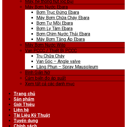
Máy, hệ thống hút lọc bụi
Máy Bơm Nước Ebara
Bơm Trục Đứng Ebara
Máy Bơm Chữa Cháy Ebara
Bơm Tự Mồi Ebara
Bơm Ly Tâm Ebara
Bơm Chìm Nước Thải Ebara
Máy Bơm Tăng Áp Ebara
Máy Bơm Nước Wilo
Van PCCC / Thiết Bị PCCC
Trụ Chữa Cháy
Van Góc – Angle valve
Lăng Phun – Spray Mausoleum
Bình Giãn Nở
Cảm biến đo áp suất
Xem tất cả các danh mục
Trang chủ
Sản phẩm
Giới Thiệu
Liên hệ
Tài Liệu Kỹ Thuật
Tuyển dụng
Chính sách