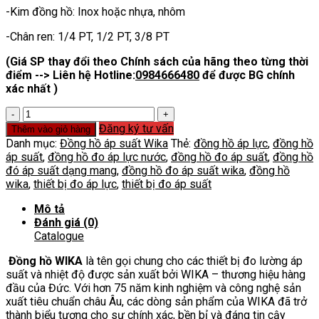
-Kim đồng hồ: Inox hoặc nhựa, nhôm
-Chân ren: 1/4 PT, 1/2 PT, 3/8 PT
(Giá SP thay đổi theo Chính sách của hãng theo từng thời
điểm --> Liên hệ Hotline:
0984666480
để được BG chính
xác nhất )
Đồng
Hồ
Đăng ký tư vấn
Thêm vào giỏ hàng
Áp
Danh mục:
Đồng hồ áp suất Wika
Thẻ:
đồng hồ áp lực
,
đồng hồ
Wika
áp suất
,
đồng hồ đo áp lực nước
,
đồng hồ đo áp suất
,
đồng hồ
số
đó áp suất dạng mang
,
đồng hồ đo áp suất wika
,
đồng hồ
lượng
wika
,
thiết bị đo áp lực
,
thiết bị đo áp suất
Mô tả
Đánh giá (0)
Catalogue
Đồng hồ WIKA
là tên gọi chung cho các thiết bị đo lường áp
suất và nhiệt độ được sản xuất bởi WIKA – thương hiệu hàng
đầu của Đức. Với hơn 75 năm kinh nghiệm và công nghệ sản
xuất tiêu chuẩn châu Âu, các dòng sản phẩm của WIKA đã trở
thành biểu tượng cho sự chính xác, bền bỉ và đáng tin cậy