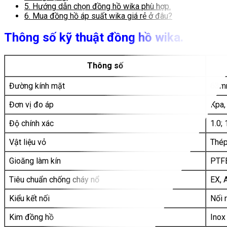
5.
Hướng dẫn chọn đồng hồ wika phù hợp.
6.
Mua đồng hồ áp suất wika giá rẻ ở đâu?
Thông số kỹ thuật đồng hồ wika.
Thông số
Đường kính mặt
63m
Đơn vị đo áp
Kpa,
Độ chính xác
1.0; 
Vật liệu vỏ
Thép
Gioăng làm kín
PTF
Tiêu chuẩn chống cháy nổ
EX, 
Kiểu kết nối
Nối 
Kim đồng hồ
Inox