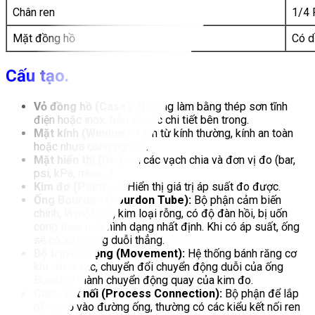
Chân ren
1/4 
Mặt đồng hồ
Có d
Cấu tạo.
Vỏ đồng hồ (Case):
Thường làm bằng thép sơn tĩnh
điện hoặc inox, bảo vệ các chi tiết bên trong.
Mặt kính (Window):
Làm từ kính thường, kính an toàn
hoặc nhựa công nghiệp.
Mặt hiển thị (Dial):
In các vạch chia và đơn vị đo (bar,
psi, kPa, mbar…).
Kim đo (Pointer):
Hiển thị giá trị áp suất đo được.
Ống Bourdon (Bourdon Tube):
Bộ phận cảm biến
chính, là một ống kim loại rỗng, có độ đàn hồi, bị uốn
cong theo một hình dạng nhất định. Khi có áp suất, ống
sẽ có xu hướng duỗi thẳng.
Bộ truyền động (Movement):
Hệ thống bánh răng cơ
khí chính xác, chuyển đổi chuyển động duỗi của ống
Bourdon thành chuyển động quay của kim đo.
Chân kết nối (Process Connection):
Bộ phận để lắp
đồng hồ vào đường ống, thường có các kiểu kết nối ren