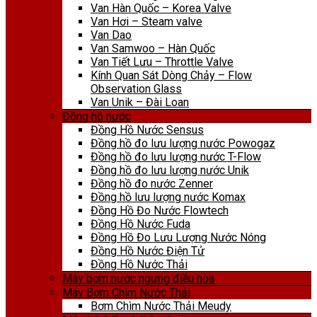
Van Hàn Quốc – Korea Valve
Van Hơi – Steam valve
Van Dao
Van Samwoo – Hàn Quốc
Van Tiết Lưu – Throttle Valve
Kính Quan Sát Dòng Chảy – Flow
Observation Glass
Van Unik – Đài Loan
Đồng hồ nước
Đồng Hồ Nước Sensus
Đồng hồ đo lưu lượng nước Powogaz
Đồng hồ đo lưu lượng nước T-Flow
Đồng hồ đo lưu lượng nước Unik
Đồng hồ đo nước Zenner
Đồng hồ lưu lượng nước Komax
Đồng Hồ Đo Nước Flowtech
Đồng Hồ Nước Fuda
Đồng Hồ Đo Lưu Lượng Nước Nóng
Đồng Hồ Nước Điện Tử
Đồng Hồ Nước Thải
Máy bơm nước ngưng điều hòa
Máy Bơm Chìm Nước Thải
Bơm Chìm Nước Thải Meudy