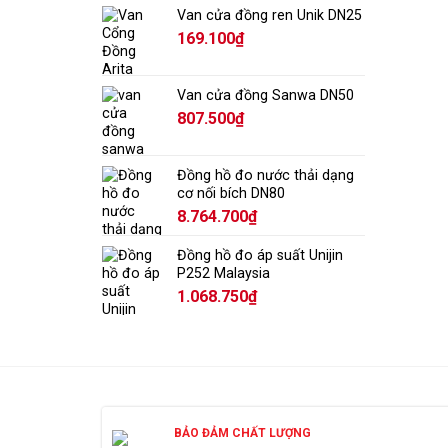
Van cửa đồng ren Unik DN25
169.100
₫
Van cửa đồng Sanwa DN50
807.500
₫
Đồng hồ đo nước thải dạng
cơ nối bích DN80
8.764.700
₫
Đồng hồ đo áp suất Unijin
P252 Malaysia
1.068.750
₫
BẢO ĐẢM CHẤT LƯỢNG