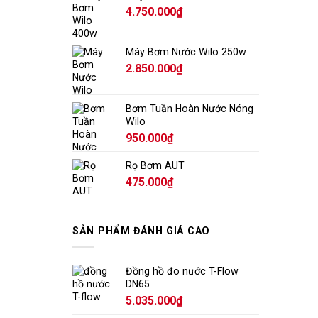
4.750.000
₫
Máy Bơm Nước Wilo 250w
2.850.000
₫
Bơm Tuần Hoàn Nước Nóng
Wilo
950.000
₫
Rọ Bơm AUT
475.000
₫
SẢN PHẨM ĐÁNH GIÁ CAO
Đồng hồ đo nước T-Flow
DN65
5.035.000
₫