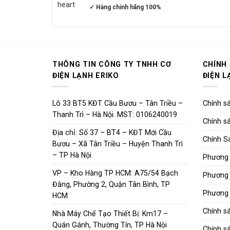
✓ Hàng chính hãng 100%
THÔNG TIN CÔNG TY TNHH CƠ
CHÍNH
ĐIỆN LẠNH ERIKO
ĐIỆN L
Lô 33 BT5 KĐT Cầu Bươu – Tân Triều –
Chính sá
Thanh Trì – Hà Nội. MST: 0106240019
Chính sá
Địa chỉ: Số 37 – BT4 – KĐT Mới Cầu
Chính S
Bươu – Xã Tân Triều – Huyện Thanh Trì
– TP Hà Nội
Phương 
VP – Kho Hàng TP HCM: A75/54 Bạch
Phương 
Đằng, Phường 2, Quận Tân Bình, TP
Phương 
HCM
Chính s
Nhà Máy Chế Tạo Thiết Bị: Km17 –
Quán Gánh, Thường Tín, TP Hà Nội
Chính sá