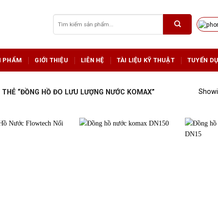
Tìm
kiếm:
N PHẨM
GIỚI THIỆU
LIÊN HỆ
TÀI LIỆU KỸ THUẬT
TUYỂN D
Showin
THẺ “ĐỒNG HỒ ĐO LƯU LƯỢNG NƯỚC KOMAX”