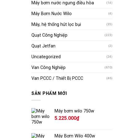
Máy bơm nước ngưng điều hòa
(14)
Máy Bơm Nước Wilo
(4)
Máy, hệ thống hút lọc bụi
(35)
Quạt Công Nghiệp
(223)
Quạt Jetfan
(2)
Uncategorized
(24)
Van Công Nghiệp
(670)
Van PCCC / Thiết Bị PCCC
(46)
SẢN PHẨM MỚI
Máy bơm wilo 750w
5.225.000
₫
Máy Bơm Wilo 400w