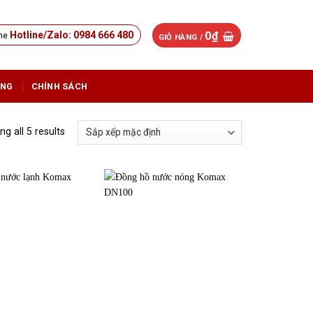
0
₫
Hotline/Zalo: 0984 666 480
GIỎ HÀNG /
ỤNG
CHÍNH SÁCH
g all 5 results