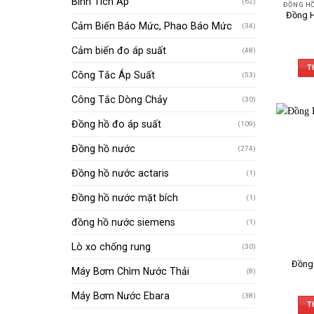
Bình Tích Áp
(62)
Đồng 
Cảm Biến Báo Mức, Phao Báo Mức
(34)
Cảm biến đo áp suất
(48)
T
Công Tắc Áp Suất
(53)
Công Tắc Dòng Chảy
(30)
Đồng hồ đo áp suất
(109)
Đồng hồ nước
(274)
Đồng hồ nước actaris
(1)
Đồng hồ nước mặt bích
(1)
đồng hồ nước siemens
(1)
Lò xo chống rung
(30)
Đồng
Máy Bơm Chìm Nước Thải
(8)
Máy Bơm Nước Ebara
(38)
T