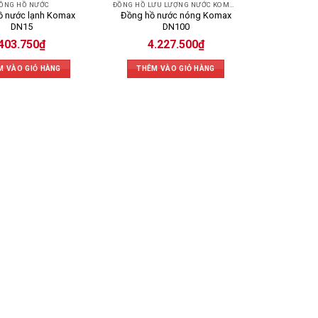
ỒNG HỒ NƯỚC
ĐỒNG HỒ LƯU LƯỢNG NƯỚC KOMAX
ồ nước lạnh Komax
Đồng hồ nước nóng Komax
DN15
DN100
403.750
₫
4.227.500
₫
M VÀO GIỎ HÀNG
THÊM VÀO GIỎ HÀNG