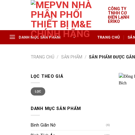
Skip
CÔNG TY
to
TNHH CƠ
content
ĐIỆN LẠNH
ERIKO
DANH MỤC SẢN PHẨM
TRANG CHỦ
SẢ
TRANG CHỦ
/
SẢN PHẨM
/
SẢN PHẨM ĐƯỢC GẮN 
LỌC THEO GIÁ
Giá
Giá
LỌC
tối
tối
thiểu
đa
DANH MỤC SẢN PHẨM
Bình Giãn Nở
(6)