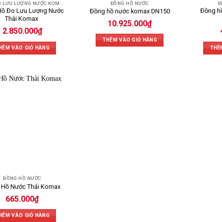
ĐỒNG HỒ LƯU LƯỢNG NƯỚC KOMAX
ĐỒNG HỒ NƯỚC
Đ
Hồ Đo Lưu Lượng Nước
Đồng h
Đồng hồ nước komax DN150
Thải Komax
10.925.000
₫
2.850.000
₫
THÊM VÀO GIỎ HÀNG
HÊM VÀO GIỎ HÀNG
THÊ
ĐỒNG HỒ NƯỚC
 Hồ Nước Thải Komax
665.000
₫
HÊM VÀO GIỎ HÀNG