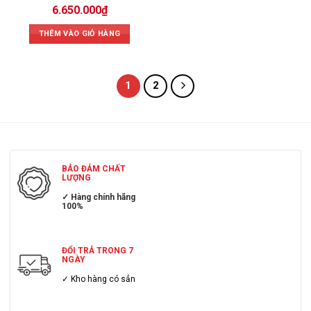
6.650.000
₫
THÊM VÀO GIỎ HÀNG
1
2
BẢO ĐẢM CHẤT
LƯỢNG
✓ Hàng chính hãng
100%
ĐỔI TRẢ TRONG 7
NGÀY
✓ Kho hàng có sẳn