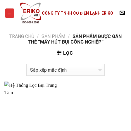
Skip
to
CÔNG TY TNHH CƠ ĐIỆN LẠNH ERIKO
content
TRANG CHỦ
/
SẢN PHẨM
/
SẢN PHẨM ĐƯỢC GẮN
THẺ “MÁY HÚT BỤI CÔNG NGHIỆP”
LỌC