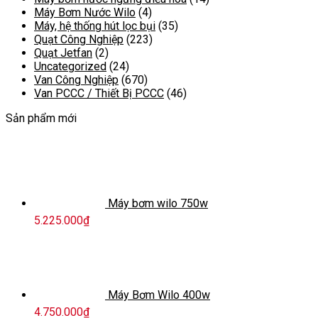
Máy Bơm Nước Wilo
(4)
Máy, hệ thống hút lọc bụi
(35)
Quạt Công Nghiệp
(223)
Quạt Jetfan
(2)
Uncategorized
(24)
Van Công Nghiệp
(670)
Van PCCC / Thiết Bị PCCC
(46)
Sản phẩm mới
Máy bơm wilo 750w
5.225.000
₫
Máy Bơm Wilo 400w
4.750.000
₫