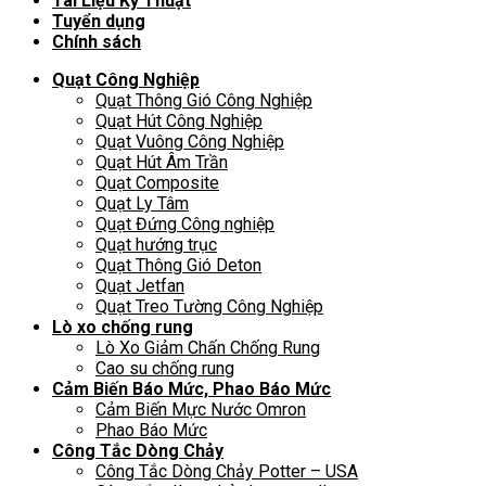
Tài Liệu Kỹ Thuật
Tuyển dụng
Chính sách
Quạt Công Nghiệp
Quạt Thông Gió Công Nghiệp
Quạt Hút Công Nghiệp
Quạt Vuông Công Nghiệp
Quạt Hút Âm Trần
Quạt Composite
Quạt Ly Tâm
Quạt Đứng Công nghiệp
Quạt hướng trục
Quạt Thông Gió Deton
Quạt Jetfan
Quạt Treo Tường Công Nghiệp
Lò xo chống rung
Lò Xo Giảm Chấn Chống Rung
Cao su chống rung
Cảm Biến Báo Mức, Phao Báo Mức
Cảm Biến Mực Nước Omron
Phao Báo Mức
Công Tắc Dòng Chảy
Công Tắc Dòng Chảy Potter – USA