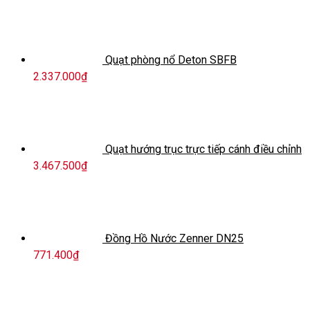
Quạt phòng nổ Deton SBFB
2.337.000
₫
Quạt hướng trục trực tiếp cánh điều chỉnh
3.467.500
₫
Đồng Hồ Nước Zenner DN25
771.400
₫