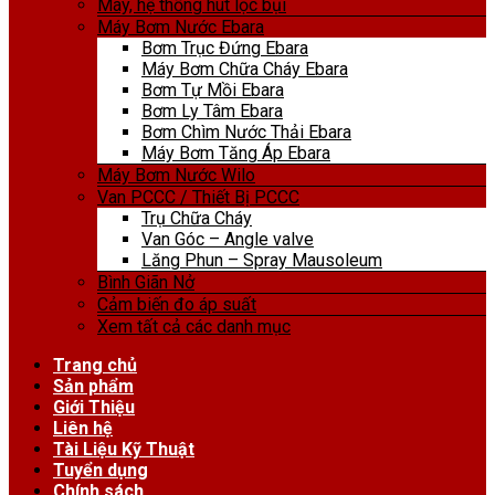
Máy, hệ thống hút lọc bụi
Máy Bơm Nước Ebara
Bơm Trục Đứng Ebara
Máy Bơm Chữa Cháy Ebara
Bơm Tự Mồi Ebara
Bơm Ly Tâm Ebara
Bơm Chìm Nước Thải Ebara
Máy Bơm Tăng Áp Ebara
Máy Bơm Nước Wilo
Van PCCC / Thiết Bị PCCC
Trụ Chữa Cháy
Van Góc – Angle valve
Lăng Phun – Spray Mausoleum
Bình Giãn Nở
Cảm biến đo áp suất
Xem tất cả các danh mục
Trang chủ
Sản phẩm
Giới Thiệu
Liên hệ
Tài Liệu Kỹ Thuật
Tuyển dụng
Chính sách