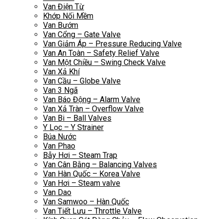
Van Điện Từ
Khớp Nối Mềm
Van Bướm
Van Cổng – Gate Valve
Van Giảm Áp – Pressure Reducing Valve
Van An Toàn – Safety Relief Valve
Van Một Chiều – Swing Check Valve
Van Xả Khí
Van Cầu – Globe Valve
Van 3 Ngã
Van Báo Động – Alarm Valve
Van Xả Tràn – Overflow Valve
Van Bi – Ball Valves
Y Lọc – Y Strainer
Búa Nước
Van Phao
Bẫy Hơi – Steam Trap
Van Cân Bằng – Balancing Valves
Van Hàn Quốc – Korea Valve
Van Hơi – Steam valve
Van Dao
Van Samwoo – Hàn Quốc
Van Tiết Lưu – Throttle Valve