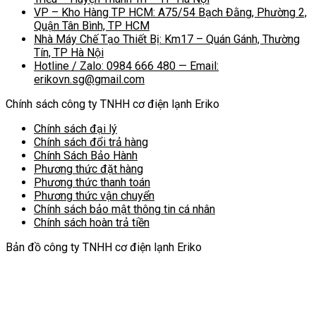
VP – Kho Hàng TP HCM: A75/54 Bạch Đằng, Phường 2,
Quận Tân Bình, TP HCM
Nhà Máy Chế Tạo Thiết Bị: Km17 – Quán Gánh, Thường
Tín, TP Hà Nội
Hotline / Zalo: 0984 666 480 — Email:
erikovn.sg@gmail.com
Chính sách công ty TNHH cơ điện lạnh Eriko
Chính sách đại lý
Chính sách đổi trả hàng
Chính Sách Bảo Hành
Phương thức đặt hàng
Phương thức thanh toán
Phương thức vận chuyển
Chính sách bảo mật thông tin cá nhân
Chính sách hoàn trả tiền
Bản đồ công ty TNHH cơ điện lạnh Eriko