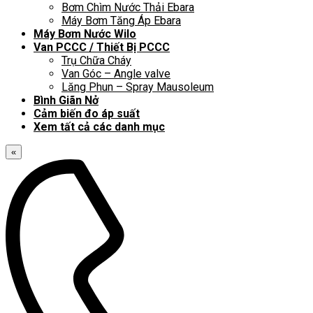
Bơm Chìm Nước Thải Ebara
Máy Bơm Tăng Áp Ebara
Máy Bơm Nước Wilo
Van PCCC / Thiết Bị PCCC
Trụ Chữa Cháy
Van Góc – Angle valve
Lăng Phun – Spray Mausoleum
Bình Giãn Nở
Cảm biến đo áp suất
Xem tất cả các danh mục
«