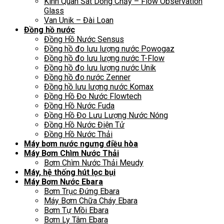
Kính Quan Sát Dòng Chảy – Flow Observation
Glass
Van Unik – Đài Loan
Đồng hồ nước
Đồng Hồ Nước Sensus
Đồng hồ đo lưu lượng nước Powogaz
Đồng hồ đo lưu lượng nước T-Flow
Đồng hồ đo lưu lượng nước Unik
Đồng hồ đo nước Zenner
Đồng hồ lưu lượng nước Komax
Đồng Hồ Đo Nước Flowtech
Đồng Hồ Nước Fuda
Đồng Hồ Đo Lưu Lượng Nước Nóng
Đồng Hồ Nước Điện Tử
Đồng Hồ Nước Thải
Máy bơm nước ngưng điều hòa
Máy Bơm Chìm Nước Thải
Bơm Chìm Nước Thải Meudy
Máy, hệ thống hút lọc bụi
Máy Bơm Nước Ebara
Bơm Trục Đứng Ebara
Máy Bơm Chữa Cháy Ebara
Bơm Tự Mồi Ebara
Bơm Ly Tâm Ebara