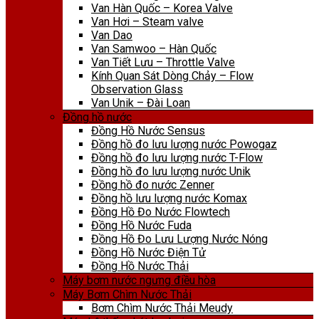
Van Hàn Quốc – Korea Valve
Van Hơi – Steam valve
Van Dao
Van Samwoo – Hàn Quốc
Van Tiết Lưu – Throttle Valve
Kính Quan Sát Dòng Chảy – Flow
Observation Glass
Van Unik – Đài Loan
Đồng hồ nước
Đồng Hồ Nước Sensus
Đồng hồ đo lưu lượng nước Powogaz
Đồng hồ đo lưu lượng nước T-Flow
Đồng hồ đo lưu lượng nước Unik
Đồng hồ đo nước Zenner
Đồng hồ lưu lượng nước Komax
Đồng Hồ Đo Nước Flowtech
Đồng Hồ Nước Fuda
Đồng Hồ Đo Lưu Lượng Nước Nóng
Đồng Hồ Nước Điện Tử
Đồng Hồ Nước Thải
Máy bơm nước ngưng điều hòa
Máy Bơm Chìm Nước Thải
Bơm Chìm Nước Thải Meudy