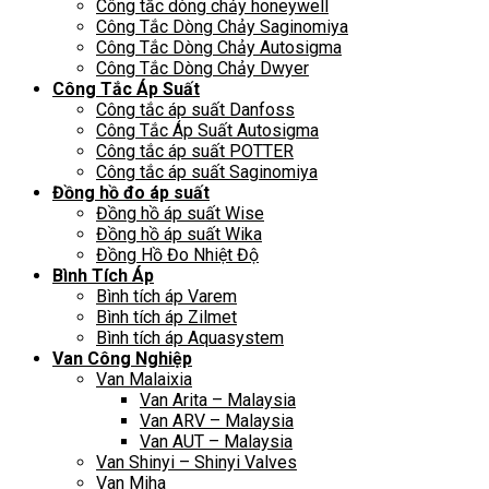
Công tắc dòng chảy honeywell
Công Tắc Dòng Chảy Saginomiya
Công Tắc Dòng Chảy Autosigma
Công Tắc Dòng Chảy Dwyer
Công Tắc Áp Suất
Công tắc áp suất Danfoss
Công Tắc Áp Suất Autosigma
Công tắc áp suất POTTER
Công tắc áp suất Saginomiya
Đồng hồ đo áp suất
Đồng hồ áp suất Wise
Đồng hồ áp suất Wika
Đồng Hồ Đo Nhiệt Độ
Bình Tích Áp
Bình tích áp Varem
Bình tích áp Zilmet
Bình tích áp Aquasystem
Van Công Nghiệp
Van Malaixia
Van Arita – Malaysia
Van ARV – Malaysia
Van AUT – Malaysia
Van Shinyi – Shinyi Valves
Van Miha