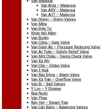
Van Malaixia
Van Arita – Malaysia
Van ARV – Malaysia
Van AUT – Malaysia
Van Shinyi – Shinyi Valves
Van Miha
Van Điện Từ
Khớp Nối Mềm
Van Bướm
Van Cổng – Gate Valve
Van Giảm Áp – Pressure Reducing Valve
Van An Toàn – Safety Relief Valve
Van Một Chiều – Swing Check Valve
Van Xả Khí
Van Cầu – Globe Valve
Van 3 Ngã
Van Báo Động – Alarm Valve
Van Xả Tràn – Overflow Valve
Van Bi – Ball Valves
Y Lọc – Y Strainer
Búa Nước
Van Phao
Bẫy Hơi – Steam Trap
Van Cân Bằng – Balancing Valves