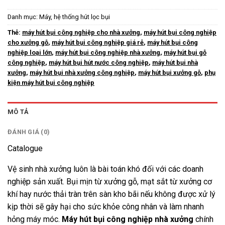
Danh mục:
Máy, hệ thống hút lọc bụi
Thẻ:
máy hút bụi công nghiệp cho nhà xưởng
,
máy hút bụi công nghiệp
cho xưởng gỗ
,
máy hút bụi công nghiệp giá rẻ
,
máy hút bụi công
nghiệp loại lớn
,
máy hút bụi công nghiệp nhà xưởng
,
máy hút bụi gỗ
công nghiệp
,
máy hút bụi hút nước công nghiệp
,
máy hút bụi nhà
xưởng
,
máy hút bụi nhà xưởng công nghiệp
,
máy hút bụi xưởng gỗ
,
phụ
kiện máy hút bụi công nghiệp
MÔ TẢ
ĐÁNH GIÁ (0)
Catalogue
Vệ sinh nhà xưởng luôn là bài toán khó đối với các doanh
nghiệp sản xuất. Bụi mịn từ xưởng gỗ, mạt sắt từ xưởng cơ
khí hay nước thải tràn trên sàn kho bãi nếu không được xử lý
kịp thời sẽ gây hại cho sức khỏe công nhân và làm nhanh
hỏng máy móc.
Máy hút bụi công nghiệp nhà xưởng
chính