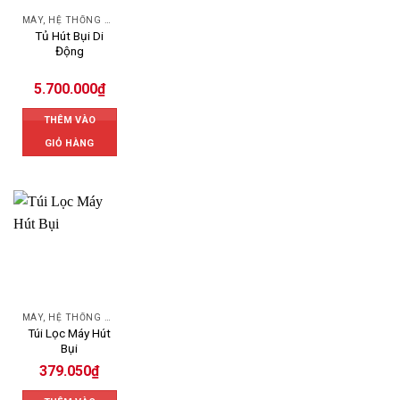
MÁY, HỆ THỐNG HÚT LỌC BỤI
Tủ Hút Bụi Di
Động
5.700.000
₫
THÊM VÀO
GIỎ HÀNG
MÁY, HỆ THỐNG HÚT LỌC BỤI
Túi Lọc Máy Hút
Bụi
379.050
₫