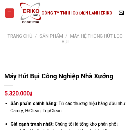
Skip
to
CÔNG TY TNHH CƠ ĐIỆN LẠNH ERIKO
content
TRANG CHỦ
/
SẢN PHẨM
/
MÁY, HỆ THỐNG HÚT LỌC
BỤI
Máy Hút Bụi Công Nghiệp Nhà Xưởng
5.320.000
₫
Sản phẩm chính hãng:
Từ các thương hiệu hàng đầu như
Camry, HiClean, TopClean…
Giá cạnh tranh nhất:
Chúng tôi là tổng kho phân phối,