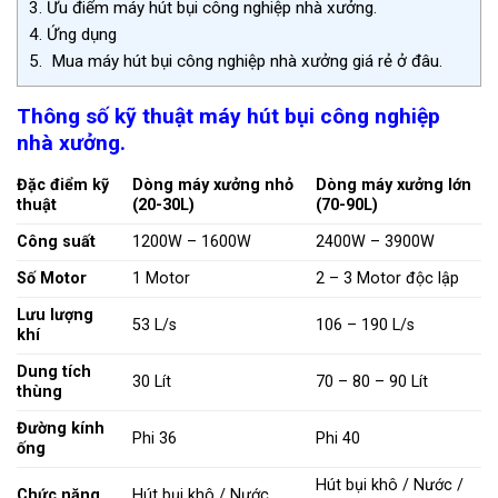
3.
Ưu điểm máy hút bụi công nghiệp nhà xưởng.
4.
Ứng dụng
5.
Mua máy hút bụi công nghiệp nhà xưởng giá rẻ ở đâu.
Thông số kỹ thuật máy hút bụi công nghiệp
nhà xưởng.
Đặc điểm kỹ
Dòng máy xưởng nhỏ
Dòng máy xưởng lớn
thuật
(20-30L)
(70-90L)
Công suất
1200W – 1600W
2400W – 3900W
Số Motor
1 Motor
2 – 3 Motor độc lập
Lưu lượng
53 L/s
106 – 190 L/s
khí
Dung tích
30 Lít
70 – 80 – 90 Lít
thùng
Đường kính
Phi 36
Phi 40
ống
Hút bụi khô / Nước /
Chức năng
Hút bụi khô / Nước