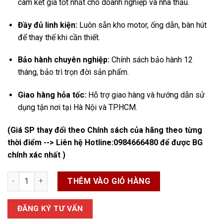
cam kết giá tốt nhất cho doanh nghiệp và nhà thầu.
Đầy đủ linh kiện:
Luôn sẵn kho motor, ống dẫn, bàn hút
để thay thế khi cần thiết.
Bảo hành chuyên nghiệp:
Chính sách bảo hành 12
tháng, bảo trì trọn đời sản phẩm.
Giao hàng hỏa tốc:
Hỗ trợ giao hàng và hướng dẫn sử
dụng tận nơi tại Hà Nội và TP.HCM.
(Giá SP thay đổi theo Chính sách của hãng theo từng
thời điểm --> Liên hệ Hotline:
0984666480
để được BG
chính xác nhất )
Máy Hút Bụi Công Nghiệp Nhà Xưởng số lượng
THÊM VÀO GIỎ HÀNG
ĐĂNG KÝ TƯ VẤN