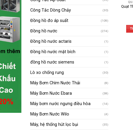
QU
Quạt T
Công Tắc Dòng Chảy
(30)
Đồng hồ đo áp suất
(109)
T
Đồng hồ nước
(274)
Đồng hồ nước actaris
(1)
Đồng hồ nước mặt bích
(1)
đồng hồ nước siemens
(1)
Lò xo chống rung
(30)
Máy Bơm Chìm Nước Thải
(8)
Máy Bơm Nước Ebara
(38)
Máy bơm nước ngưng điều hòa
(14)
Máy Bơm Nước Wilo
(4)
Máy, hệ thống hút lọc bụi
(35)