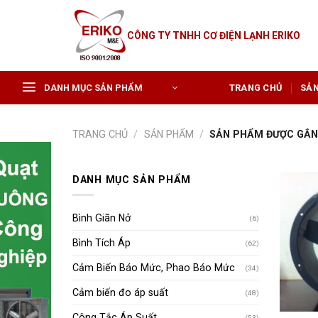
Skip
to
CÔNG TY TNHH CƠ ĐIỆN LẠNH ERIKO
content
DANH MỤC SẢN PHẨM
TRANG CHỦ
SẢ
TRANG CHỦ
/
SẢN PHẨM
/
SẢN PHẨM ĐƯỢC GẮN 
DANH MỤC SẢN PHẨM
Bình Giãn Nở
(6)
Bình Tích Áp
(62)
Cảm Biến Báo Mức, Phao Báo Mức
(34)
Cảm biến đo áp suất
(48)
Công Tắc Áp Suất
(53)