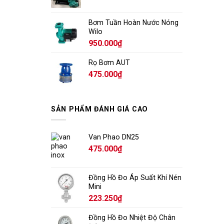
Bơm Tuần Hoàn Nước Nóng
Wilo
950.000
₫
Rọ Bơm AUT
475.000
₫
SẢN PHẨM ĐÁNH GIÁ CAO
Van Phao DN25
475.000
₫
Đồng Hồ Đo Áp Suất Khí Nén
Mini
223.250
₫
Đồng Hồ Đo Nhiệt Độ Chân