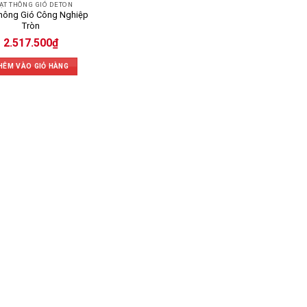
ẠT THÔNG GIÓ DETON
hông Gió Công Nghiệp
Tròn
2.517.500
₫
HÊM VÀO GIỎ HÀNG