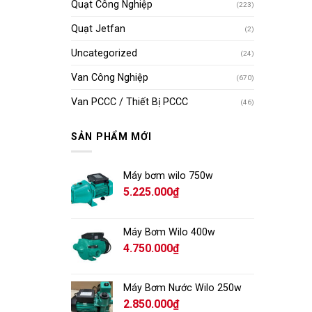
Quạt Công Nghiệp
(223)
Quạt Jetfan
(2)
Uncategorized
(24)
Van Công Nghiệp
(670)
Van PCCC / Thiết Bị PCCC
(46)
SẢN PHẨM MỚI
Máy bơm wilo 750w
5.225.000
₫
Máy Bơm Wilo 400w
4.750.000
₫
Máy Bơm Nước Wilo 250w
2.850.000
₫