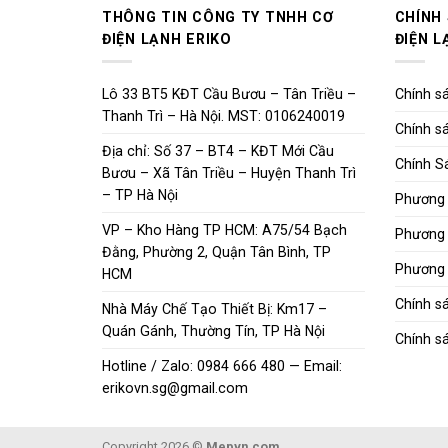
THÔNG TIN CÔNG TY TNHH CƠ
CHÍNH
ĐIỆN LẠNH ERIKO
ĐIỆN L
Lô 33 BT5 KĐT Cầu Bươu – Tân Triều –
Chính sá
Thanh Trì – Hà Nội. MST: 0106240019
Chính sá
Địa chỉ: Số 37 – BT4 – KĐT Mới Cầu
Chính S
Bươu – Xã Tân Triều – Huyện Thanh Trì
– TP Hà Nội
Phương 
VP – Kho Hàng TP HCM: A75/54 Bạch
Phương 
Đằng, Phường 2, Quận Tân Bình, TP
Phương 
HCM
Chính s
Nhà Máy Chế Tạo Thiết Bị: Km17 –
Quán Gánh, Thường Tín, TP Hà Nội
Chính sá
Hotline / Zalo: 0984 666 480 — Email:
erikovn.sg@gmail.com
Copyright 2026 ©
Mepvn.com