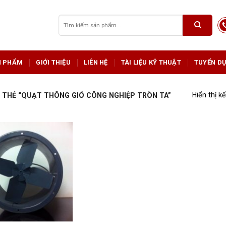
Tìm
kiếm:
N PHẨM
GIỚI THIỆU
LIÊN HỆ
TÀI LIỆU KỸ THUẬT
TUYỂN D
Hiển thị k
THẺ “QUẠT THÔNG GIÓ CÔNG NGHIỆP TRÒN TA”