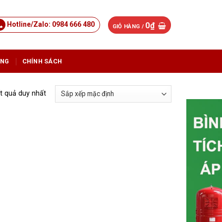
Hotline/Zalo: 0984 666 480
0
₫
GIỎ HÀNG /
ỤNG
CHÍNH SÁCH
ết quả duy nhất