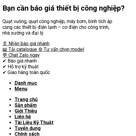
Bạn cần
báo giá thiết bị công nghiệp?
Quạt vuông, quạt công nghiệp, máy bơm, bình tích áp
cùng các thiết bị điện lạnh – cơ điện cho công trình,
nhà xưởng và đại lý.
📄 Nhận báo giá nhanh
📖 Tải catalogue
⚙️ Tư vấn chọn model
💬 Chat Zalo ngay
✔
Báo giá nhanh
✔
Hỗ trợ kỹ thuật
✔
Giao hàng toàn quốc
Danh mục
Menu
Trang chủ
Sản phẩm
Giới Thiệu
Liên hệ
Tài Liệu Kỹ Thuật
Tuyển dụng
Chính sách