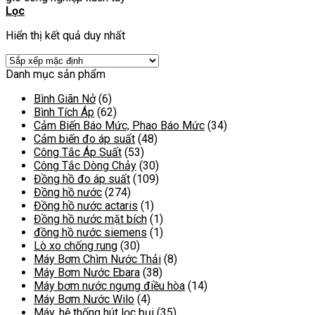
Lọc
Hiển thị kết quả duy nhất
Danh mục sản phẩm
Bình Giãn Nở
(6)
Bình Tích Áp
(62)
Cảm Biến Báo Mức, Phao Báo Mức
(34)
Cảm biến đo áp suất
(48)
Công Tắc Áp Suất
(53)
Công Tắc Dòng Chảy
(30)
Đồng hồ đo áp suất
(109)
Đồng hồ nước
(274)
Đồng hồ nước actaris
(1)
Đồng hồ nước mặt bích
(1)
đồng hồ nước siemens
(1)
Lò xo chống rung
(30)
Máy Bơm Chìm Nước Thải
(8)
Máy Bơm Nước Ebara
(38)
Máy bơm nước ngưng điều hòa
(14)
Máy Bơm Nước Wilo
(4)
Máy, hệ thống hút lọc bụi
(35)