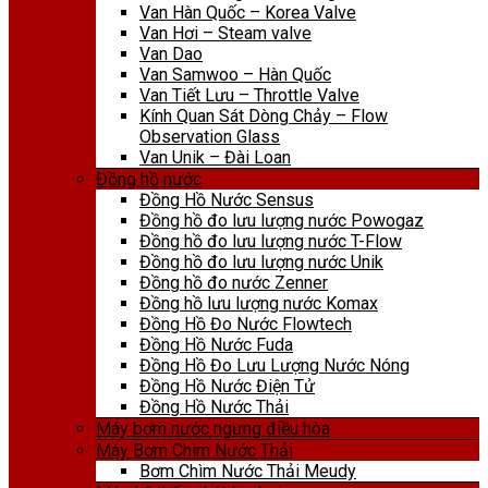
Van Hàn Quốc – Korea Valve
Van Hơi – Steam valve
Van Dao
Van Samwoo – Hàn Quốc
Van Tiết Lưu – Throttle Valve
Kính Quan Sát Dòng Chảy – Flow
Observation Glass
Van Unik – Đài Loan
Đồng hồ nước
Đồng Hồ Nước Sensus
Đồng hồ đo lưu lượng nước Powogaz
Đồng hồ đo lưu lượng nước T-Flow
Đồng hồ đo lưu lượng nước Unik
Đồng hồ đo nước Zenner
Đồng hồ lưu lượng nước Komax
Đồng Hồ Đo Nước Flowtech
Đồng Hồ Nước Fuda
Đồng Hồ Đo Lưu Lượng Nước Nóng
Đồng Hồ Nước Điện Tử
Đồng Hồ Nước Thải
Máy bơm nước ngưng điều hòa
Máy Bơm Chìm Nước Thải
Bơm Chìm Nước Thải Meudy