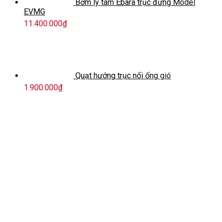
Bơm ly tâm Ebara trục đứng Model
EVMG
11.400.000
₫
Quạt hướng trục nối ống gió
1.900.000
₫