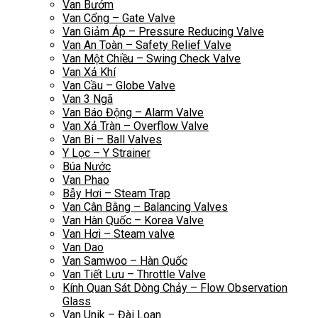
Van Bướm
Van Cổng – Gate Valve
Van Giảm Áp – Pressure Reducing Valve
Van An Toàn – Safety Relief Valve
Van Một Chiều – Swing Check Valve
Van Xả Khí
Van Cầu – Globe Valve
Van 3 Ngã
Van Báo Động – Alarm Valve
Van Xả Tràn – Overflow Valve
Van Bi – Ball Valves
Y Lọc – Y Strainer
Búa Nước
Van Phao
Bẫy Hơi – Steam Trap
Van Cân Bằng – Balancing Valves
Van Hàn Quốc – Korea Valve
Van Hơi – Steam valve
Van Dao
Van Samwoo – Hàn Quốc
Van Tiết Lưu – Throttle Valve
Kính Quan Sát Dòng Chảy – Flow Observation
Glass
Van Unik – Đài Loan