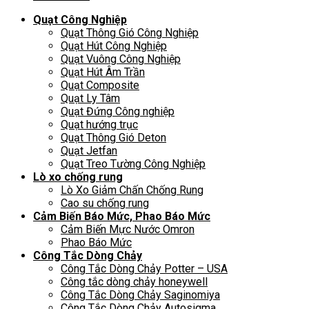
Quạt Công Nghiệp
Quạt Thông Gió Công Nghiệp
Quạt Hút Công Nghiệp
Quạt Vuông Công Nghiệp
Quạt Hút Âm Trần
Quạt Composite
Quạt Ly Tâm
Quạt Đứng Công nghiệp
Quạt hướng trục
Quạt Thông Gió Deton
Quạt Jetfan
Quạt Treo Tường Công Nghiệp
Lò xo chống rung
Lò Xo Giảm Chấn Chống Rung
Cao su chống rung
Cảm Biến Báo Mức, Phao Báo Mức
Cảm Biến Mực Nước Omron
Phao Báo Mức
Công Tắc Dòng Chảy
Công Tắc Dòng Chảy Potter – USA
Công tắc dòng chảy honeywell
Công Tắc Dòng Chảy Saginomiya
Công Tắc Dòng Chảy Autosigma