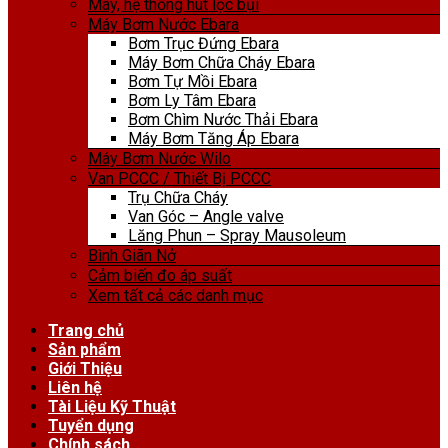
Máy, hệ thống hút lọc bụi
Máy Bơm Nước Ebara
Bơm Trục Đứng Ebara
Máy Bơm Chữa Cháy Ebara
Bơm Tự Mồi Ebara
Bơm Ly Tâm Ebara
Bơm Chìm Nước Thải Ebara
Máy Bơm Tăng Áp Ebara
Máy Bơm Nước Wilo
Van PCCC / Thiết Bị PCCC
Trụ Chữa Cháy
Van Góc – Angle valve
Lăng Phun – Spray Mausoleum
Bình Giãn Nở
Cảm biến đo áp suất
Xem tất cả các danh mục
Trang chủ
Sản phẩm
Giới Thiệu
Liên hệ
Tài Liệu Kỹ Thuật
Tuyển dụng
Chính sách