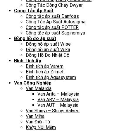
Công Tắc Dòng Chảy Dwyer
Công Tắc Áp Suất
Công tắc áp suất Danfoss
Công Tắc Áp Suất Autosigma
Công tắc áp suất POTTER
Công tắc áp suất Saginomiya
Đồng hồ đo áp suất
Đồng hồ áp suất Wise
Đồng hồ áp suất Wika
Đồng Hồ Đo Nhiệt Độ
Bình Tích Áp
Bình tích áp Varem
Bình tích áp Zilmet
Bình tích áp Aquasystem
Van Công Nghiệp
Van Malaixia
Van Arita – Malaysia
Van ARV – Malaysia
Van AUT – Malaysia
Van Shinyi – Shinyi Valves
Van Miha
Van Điện Từ
Khớp Nối Mềm