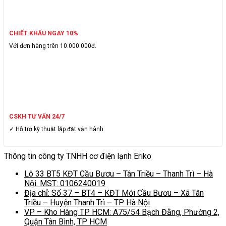
CHIẾT KHẤU NGAY 10%
Với đơn hàng trên 10.000.000đ.
CSKH TƯ VẤN 24/7
✓ Hỗ trợ kỹ thuật lắp đặt vận hành
Thông tin công ty TNHH cơ điện lạnh Eriko
Lô 33 BT5 KĐT Cầu Bươu – Tân Triều – Thanh Trì – Hà
Nội. MST: 0106240019
Địa chỉ: Số 37 – BT4 – KĐT Mới Cầu Bươu – Xã Tân
Triều – Huyện Thanh Trì – TP Hà Nội
VP – Kho Hàng TP HCM: A75/54 Bạch Đằng, Phường 2,
Quận Tân Bình, TP HCM