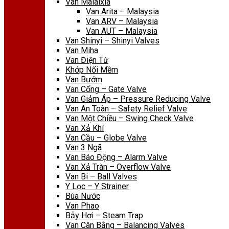
Van Malaixia
Van Arita – Malaysia
Van ARV – Malaysia
Van AUT – Malaysia
Van Shinyi – Shinyi Valves
Van Miha
Van Điện Từ
Khớp Nối Mềm
Van Bướm
Van Cổng – Gate Valve
Van Giảm Áp – Pressure Reducing Valve
Van An Toàn – Safety Relief Valve
Van Một Chiều – Swing Check Valve
Van Xả Khí
Van Cầu – Globe Valve
Van 3 Ngã
Van Báo Động – Alarm Valve
Van Xả Tràn – Overflow Valve
Van Bi – Ball Valves
Y Lọc – Y Strainer
Búa Nước
Van Phao
Bẫy Hơi – Steam Trap
Van Cân Bằng – Balancing Valves