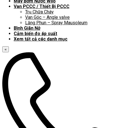
Máy Bơm Nước Wilo
Van PCCC / Thiết Bị PCCC
Trụ Chữa Cháy
Van Góc – Angle valve
Lăng Phun – Spray Mausoleum
Bình Giãn Nở
Cảm biến đo áp suất
Xem tất cả các danh mục
«