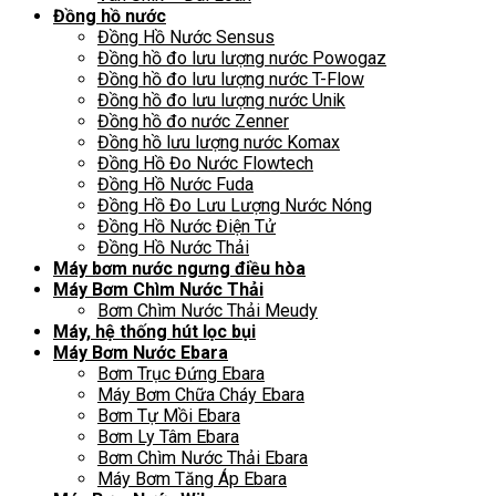
Đồng hồ nước
Đồng Hồ Nước Sensus
Đồng hồ đo lưu lượng nước Powogaz
Đồng hồ đo lưu lượng nước T-Flow
Đồng hồ đo lưu lượng nước Unik
Đồng hồ đo nước Zenner
Đồng hồ lưu lượng nước Komax
Đồng Hồ Đo Nước Flowtech
Đồng Hồ Nước Fuda
Đồng Hồ Đo Lưu Lượng Nước Nóng
Đồng Hồ Nước Điện Tử
Đồng Hồ Nước Thải
Máy bơm nước ngưng điều hòa
Máy Bơm Chìm Nước Thải
Bơm Chìm Nước Thải Meudy
Máy, hệ thống hút lọc bụi
Máy Bơm Nước Ebara
Bơm Trục Đứng Ebara
Máy Bơm Chữa Cháy Ebara
Bơm Tự Mồi Ebara
Bơm Ly Tâm Ebara
Bơm Chìm Nước Thải Ebara
Máy Bơm Tăng Áp Ebara