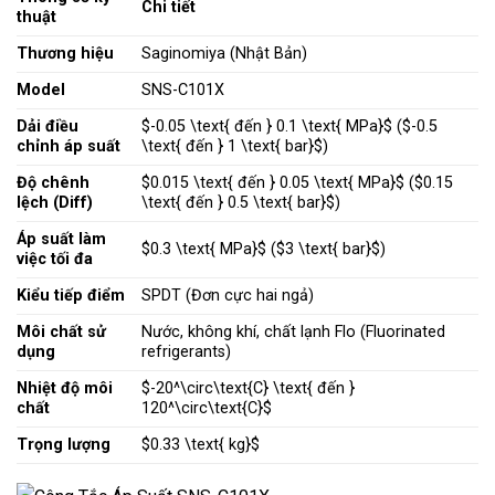
Chi tiết
thuật
Thương hiệu
Saginomiya (Nhật Bản)
Model
SNS-C101X
Dải điều
$-0.05 \text{ đến } 0.1 \text{ MPa}$
(
$-0.5
chỉnh áp suất
\text{ đến } 1 \text{ bar}$
)
Độ chênh
$0.015 \text{ đến } 0.05 \text{ MPa}$
(
$0.15
lệch (Diff)
\text{ đến } 0.5 \text{ bar}$
)
Áp suất làm
$0.3 \text{ MPa}$
(
$3 \text{ bar}$
)
việc tối đa
Kiểu tiếp điểm
SPDT (Đơn cực hai ngả)
Môi chất sử
Nước, không khí, chất lạnh Flo (Fluorinated
dụng
refrigerants)
Nhiệt độ môi
$-20^\circ\text{C} \text{ đến }
chất
120^\circ\text{C}$
Trọng lượng
$0.33 \text{ kg}$