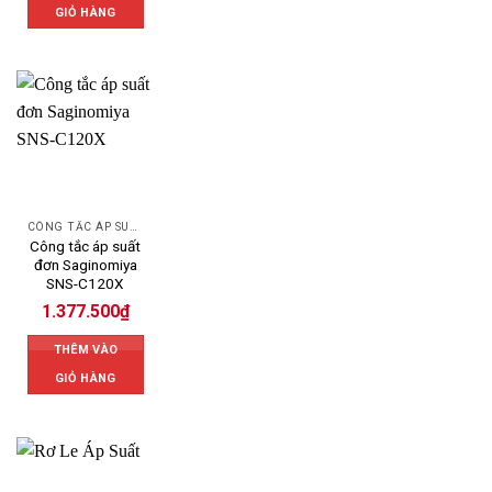
GIỎ HÀNG
CÔNG TẮC ÁP SUẤT SAGINOMIYA
Công tắc áp suất
đơn Saginomiya
SNS-C120X
1.377.500
₫
THÊM VÀO
GIỎ HÀNG