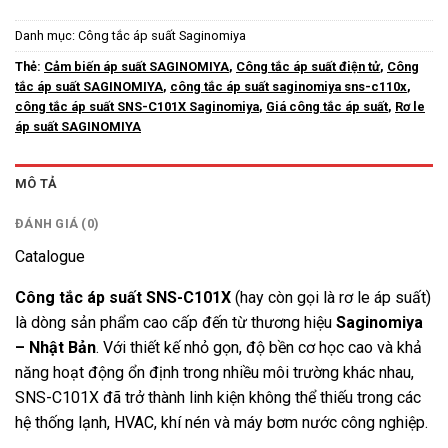
Danh mục:
Công tắc áp suất Saginomiya
Thẻ:
Cảm biến áp suất SAGINOMIYA
,
Công tắc áp suất điện tử
,
Công
tắc áp suất SAGINOMIYA
,
công tắc áp suất saginomiya sns-c110x
,
công tắc áp suất SNS-C101X Saginomiya
,
Giá công tắc áp suất
,
Rơ le
áp suất SAGINOMIYA
MÔ TẢ
ĐÁNH GIÁ (0)
Catalogue
Công tắc áp suất SNS-C101X
(hay còn gọi là rơ le áp suất)
là dòng sản phẩm cao cấp đến từ thương hiệu
Saginomiya
– Nhật Bản
. Với thiết kế nhỏ gọn, độ bền cơ học cao và khả
năng hoạt động ổn định trong nhiều môi trường khác nhau,
SNS-C101X đã trở thành linh kiện không thể thiếu trong các
hệ thống lạnh, HVAC, khí nén và máy bơm nước công nghiệp.