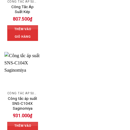
CÔNG TẮC ÁP SUẤT SAGINOMIYA
Công Tắc Áp
Suất Kép
807.500
₫
THÊM VÀO
GIỎ HÀNG
CÔNG TẮC ÁP SUẤT
Công tắc áp suất
SNS-C104X
Saginomiya
931.000
₫
THÊM VÀO