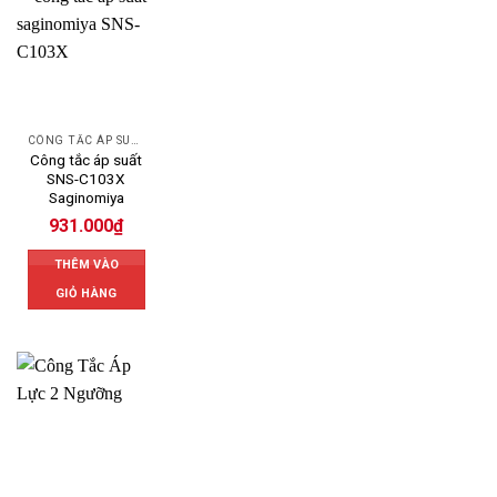
CÔNG TẮC ÁP SUẤT
Công tắc áp suất
SNS-C103X
Saginomiya
931.000
₫
THÊM VÀO
GIỎ HÀNG