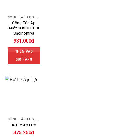
CÔNG TẮC ÁP SUẤT SAGINOMIYA
Công Tắc Áp
Auất SNS-C135X
Saginomiya
931.000
₫
THÊM VÀO
GIỎ HÀNG
CÔNG TẮC ÁP SUẤT
Rơ Le Áp Lực
375.250
₫