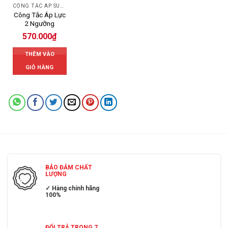
CÔNG TẮC ÁP SUẤT
Công Tắc Áp Lực
2 Ngưỡng
570.000
₫
THÊM VÀO
GIỎ HÀNG
BẢO ĐẢM CHẤT
LƯỢNG
✓ Hàng chính hãng
100%
ĐỔI TRẢ TRONG 7