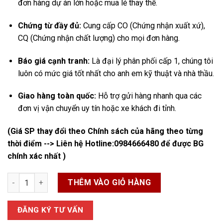
đơn hàng dự án lớn hoặc mua lẻ thay thế.
Chứng từ đầy đủ:
Cung cấp CO (Chứng nhận xuất xứ),
CQ (Chứng nhận chất lượng) cho mọi đơn hàng.
Báo giá cạnh tranh:
Là đại lý phân phối cấp 1, chúng tôi
luôn có mức giá tốt nhất cho anh em kỹ thuật và nhà thầu.
Giao hàng toàn quốc:
Hỗ trợ gửi hàng nhanh qua các
đơn vị vận chuyển uy tín hoặc xe khách đi tỉnh
.
(Giá SP thay đổi theo Chính sách của hãng theo từng
thời điểm --> Liên hệ Hotline:
0984666480
để được BG
chính xác nhất )
Công Tắc Áp Suất SNS-C101X số lượng
THÊM VÀO GIỎ HÀNG
ĐĂNG KÝ TƯ VẤN