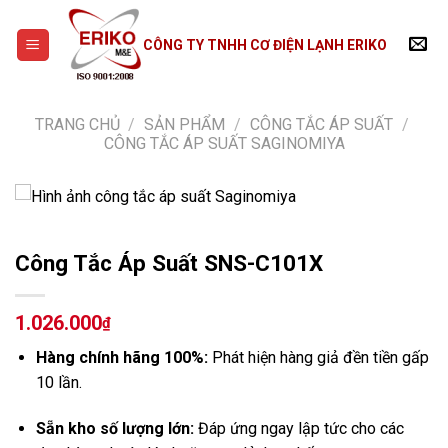
Skip
to
CÔNG TY TNHH CƠ ĐIỆN LẠNH ERIKO
content
TRANG CHỦ
/
SẢN PHẨM
/
CÔNG TẮC ÁP SUẤT
/
CÔNG TẮC ÁP SUẤT SAGINOMIYA
Công Tắc Áp Suất SNS-C101X
1.026.000
₫
Hàng chính hãng 100%:
Phát hiện hàng giả đền tiền gấp
10 lần.
Sẵn kho số lượng lớn:
Đáp ứng ngay lập tức cho các