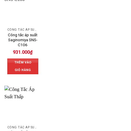
CÔNG TẮC ÁP SUẤT SAGINOMIYA
Công tắc áp suất
Saginomiya SNS-
C106
931.000
₫
THÊM VÀO
GIỎ HÀNG
CÔNG TẮC ÁP SUẤT