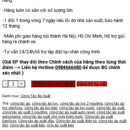
hàng.
-Hàng luôn có sẵn với số lượng lớn.
-1 đổi 1 trong vòng 7 ngày nếu lỗi do nhà sản xuất, bảo hành
12 tháng.
-Miễn phí giao hàng nội thành Hà Nội, Hồ Chí Minh, Hỗ trợ gửi
hàng ra chành xe.
-Tư vấn 24/24h,hỗ trợ lắp đặt tại chân công trình.
(Giá SP thay đổi theo Chính sách của hãng theo từng thời
điểm --> Liên hệ Hotline:
0984666480
để được BG chính
xác nhất )
Công Tắc Áp Lực 2 Ngưỡng số lượng
Đăng ký tư vấn
Thêm vào giỏ hàng
Danh mục:
Công Tắc Áp Suất
Thẻ:
công tắc áp
,
công tắc áp lực
,
công tắc áp lực 2 ngưỡng
,
công tắc áp
lực danfoss
,
công tắc áp lực kép
,
công tắc áp lực nước
,
công tắc áp suất
,
công tắc áp suất 2 ngưỡng
,
công tắc áp suất auto reset
,
công tắc áp suất
autosigma
,
công tắc áp suất cho máy bơm nước
,
Công tắc áp suất
Danfoss
,
Công tắc áp suất dầu
,
Công tắc áp suất điện tử
,
công tắc áp suất
đôi
,
Công tắc áp suất kép
,
rơ le áp suất kép