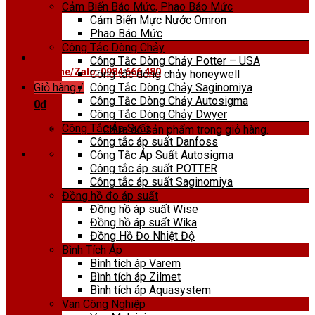
Cảm Biến Báo Mức, Phao Báo Mức
Cảm Biến Mực Nước Omron
Phao Báo Mức
Công Tắc Dòng Chảy
Công Tắc Dòng Chảy Potter – USA
Hotline/Zalo: 0984 666 480
Công tắc dòng chảy honeywell
Công Tắc Dòng Chảy Saginomiya
Giỏ hàng /
Công Tắc Dòng Chảy Autosigma
0
₫
Công Tắc Dòng Chảy Dwyer
Công Tắc Áp Suất
Chưa có sản phẩm trong giỏ hàng.
Công tắc áp suất Danfoss
Công Tắc Áp Suất Autosigma
Công tắc áp suất POTTER
Công tắc áp suất Saginomiya
Đồng hồ đo áp suất
Đồng hồ áp suất Wise
Đồng hồ áp suất Wika
Đồng Hồ Đo Nhiệt Độ
Bình Tích Áp
Bình tích áp Varem
Bình tích áp Zilmet
Bình tích áp Aquasystem
Van Công Nghiệp