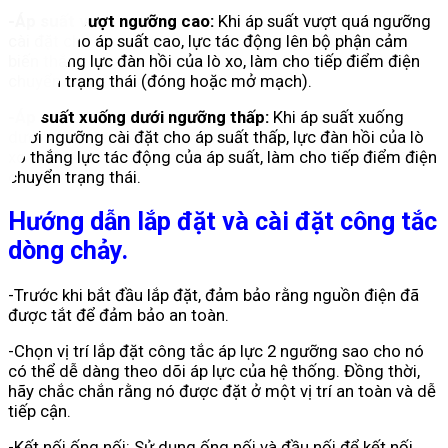
-Áp suất vượt ngưỡng cao:
Khi áp suất vượt quá ngưỡng
cài đặt cho áp suất cao, lực tác động lên bộ phận cảm
biến thắng lực đàn hồi của lò xo, làm cho tiếp điểm điện
chuyển trạng thái (đóng hoặc mở mạch).
-Áp suất xuống dưới ngưỡng thấp:
Khi áp suất xuống
dưới ngưỡng cài đặt cho áp suất thấp, lực đàn hồi của lò
xo thắng lực tác động của áp suất, làm cho tiếp điểm điện
chuyển trạng thái.
Hướng dẫn lắp đặt và cài đặt công tắc
dòng chảy.
-Trước khi bắt đầu lắp đặt, đảm bảo rằng nguồn điện đã
được tắt để đảm bảo an toàn.
-Chọn vị trí lắp đặt công tắc áp lực 2 ngưỡng sao cho nó
có thể dễ dàng theo dõi áp lực của hệ thống. Đồng thời,
hãy chắc chắn rằng nó được đặt ở một vị trí an toàn và dễ
tiếp cận.
-Kết nối ống nối: Sử dụng ống nối và đầu nối để kết nối