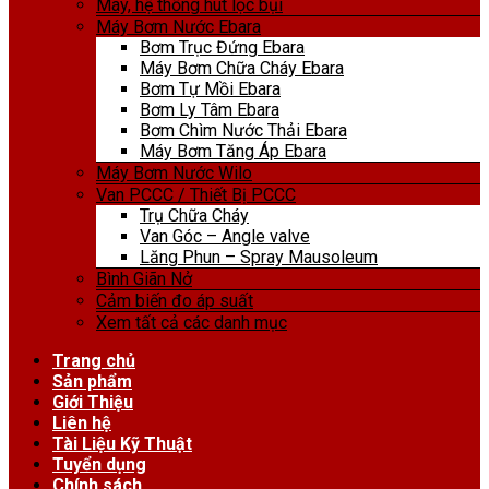
Máy, hệ thống hút lọc bụi
Máy Bơm Nước Ebara
Bơm Trục Đứng Ebara
Máy Bơm Chữa Cháy Ebara
Bơm Tự Mồi Ebara
Bơm Ly Tâm Ebara
Bơm Chìm Nước Thải Ebara
Máy Bơm Tăng Áp Ebara
Máy Bơm Nước Wilo
Van PCCC / Thiết Bị PCCC
Trụ Chữa Cháy
Van Góc – Angle valve
Lăng Phun – Spray Mausoleum
Bình Giãn Nở
Cảm biến đo áp suất
Xem tất cả các danh mục
Trang chủ
Sản phẩm
Giới Thiệu
Liên hệ
Tài Liệu Kỹ Thuật
Tuyển dụng
Chính sách