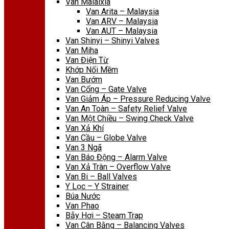
Van Malaixia
Van Arita – Malaysia
Van ARV – Malaysia
Van AUT – Malaysia
Van Shinyi – Shinyi Valves
Van Miha
Van Điện Từ
Khớp Nối Mềm
Van Bướm
Van Cổng – Gate Valve
Van Giảm Áp – Pressure Reducing Valve
Van An Toàn – Safety Relief Valve
Van Một Chiều – Swing Check Valve
Van Xả Khí
Van Cầu – Globe Valve
Van 3 Ngã
Van Báo Động – Alarm Valve
Van Xả Tràn – Overflow Valve
Van Bi – Ball Valves
Y Lọc – Y Strainer
Búa Nước
Van Phao
Bẫy Hơi – Steam Trap
Van Cân Bằng – Balancing Valves