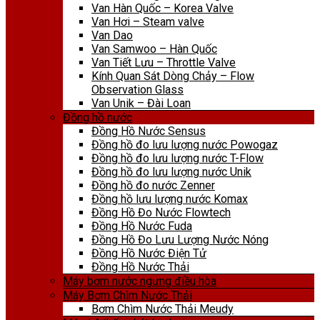
Van Hàn Quốc – Korea Valve
Van Hơi – Steam valve
Van Dao
Van Samwoo – Hàn Quốc
Van Tiết Lưu – Throttle Valve
Kính Quan Sát Dòng Chảy – Flow
Observation Glass
Van Unik – Đài Loan
Đồng hồ nước
Đồng Hồ Nước Sensus
Đồng hồ đo lưu lượng nước Powogaz
Đồng hồ đo lưu lượng nước T-Flow
Đồng hồ đo lưu lượng nước Unik
Đồng hồ đo nước Zenner
Đồng hồ lưu lượng nước Komax
Đồng Hồ Đo Nước Flowtech
Đồng Hồ Nước Fuda
Đồng Hồ Đo Lưu Lượng Nước Nóng
Đồng Hồ Nước Điện Tử
Đồng Hồ Nước Thải
Máy bơm nước ngưng điều hòa
Máy Bơm Chìm Nước Thải
Bơm Chìm Nước Thải Meudy