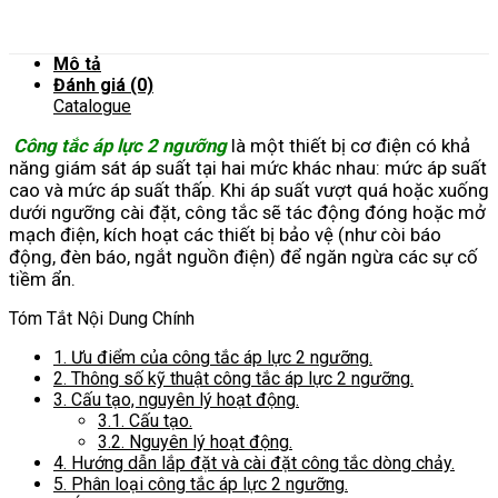
Mô tả
Đánh giá (0)
Catalogue
Công tắc áp lực 2 ngưỡng
là một thiết bị cơ điện có khả
năng giám sát áp suất tại hai mức khác nhau: mức áp suất
cao và mức áp suất thấp. Khi áp suất vượt quá hoặc xuống
dưới ngưỡng cài đặt, công tắc sẽ tác động đóng hoặc mở
mạch điện, kích hoạt các thiết bị bảo vệ (như còi báo
động, đèn báo, ngắt nguồn điện) để ngăn ngừa các sự cố
tiềm ẩn.
Tóm Tắt Nội Dung Chính
1.
Ưu điểm của công tắc áp lực 2 ngưỡng.
2.
Thông số kỹ thuật công tắc áp lực 2 ngưỡng.
3.
Cấu tạo, nguyên lý hoạt động.
3.1.
Cấu tạo.
3.2.
Nguyên lý hoạt động.
4.
Hướng dẫn lắp đặt và cài đặt công tắc dòng chảy.
5.
Phân loại công tắc áp lực 2 ngưỡng.