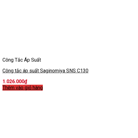
Công Tắc Áp Suất
Công tắc áp suất Saginomiya SNS C130
1.026.000
₫
Thêm vào giỏ hàng