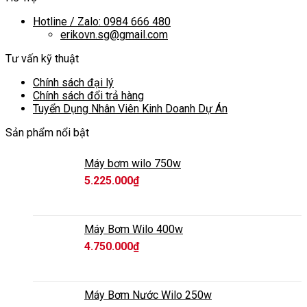
Hotline / Zalo: 0984 666 480
erikovn.sg@gmail.com
Tư vấn kỹ thuật
Chính sách đại lý
Chính sách đổi trả hàng
Tuyển Dụng Nhân Viên Kinh Doanh Dự Án
Sản phẩm nổi bật
Máy bơm wilo 750w
5.225.000
₫
Máy Bơm Wilo 400w
4.750.000
₫
Máy Bơm Nước Wilo 250w