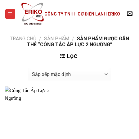
Skip
to
CÔNG TY TNHH CƠ ĐIỆN LẠNH ERIKO
content
TRANG CHỦ
/
SẢN PHẨM
/
SẢN PHẨM ĐƯỢC GẮN
THẺ “CÔNG TẮC ÁP LỰC 2 NGƯỠNG”
LỌC