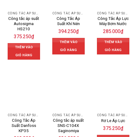
CÔNG TẮC ÁP SUẤT
CÔNG TẮC ÁP SUẤT
CÔNG TẮC ÁP SUẤT
Công tắc áp suất
Công Tắc Áp
Công Tắc Áp Lực
Autosigma
Suất Khí Nén
Máy Bơm Nước
HS210
394.250
₫
285.000
₫
375.250
₫
THÊM VÀO
THÊM VÀO
THÊM VÀO
GIỎ HÀNG
GIỎ HÀNG
GIỎ HÀNG
CÔNG TẮC ÁP SUẤT DANFOSS
CÔNG TẮC ÁP SUẤT
CÔNG TẮC ÁP SUẤT
Công Tắc Áp
Công tắc áp suất
Rơ Le Áp Lực
Suất Danfoss
SNS-C104X
375.250
₫
KP35
Saginomiya