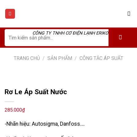
Skip
to
content
Tìm
CÔNG TY TNHH CƠ ĐIỆN LẠNH ERIKO
kiếm:
TRANG CHỦ
/
SẢN PHẨM
/
CÔNG TẮC ÁP SUẤT
Rơ Le Áp Suất Nước
285.000
₫
-Nhãn hiệu: Autosigma, Danfoss….