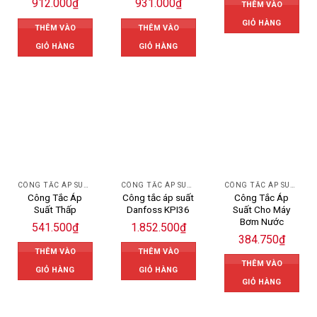
912.000
₫
931.000
₫
THÊM VÀO
GIỎ HÀNG
THÊM VÀO
THÊM VÀO
GIỎ HÀNG
GIỎ HÀNG
CÔNG TẮC ÁP SUẤT
CÔNG TẮC ÁP SUẤT DANFOSS
CÔNG TẮC ÁP SUẤT
Công Tắc Áp
Công tắc áp suất
Công Tắc Áp
Suất Thấp
Danfoss KPI36
Suất Cho Máy
Bơm Nước
541.500
₫
1.852.500
₫
384.750
₫
THÊM VÀO
THÊM VÀO
THÊM VÀO
GIỎ HÀNG
GIỎ HÀNG
GIỎ HÀNG