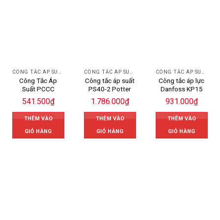
CÔNG TẮC ÁP SUẤT
CÔNG TẮC ÁP SUẤT
CÔNG TẮC ÁP SUẤT DANFOSS
Công Tắc Áp
Công tắc áp suất
Công tắc áp lực
Suất PCCC
PS40-2 Potter
Danfoss KP15
541.500
₫
1.786.000
₫
931.000
₫
THÊM VÀO
THÊM VÀO
THÊM VÀO
GIỎ HÀNG
GIỎ HÀNG
GIỎ HÀNG