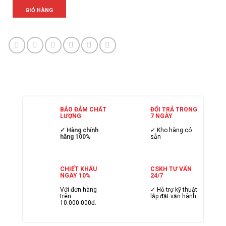
GIỎ HÀNG
BẢO ĐẢM CHẤT
ĐỔI TRẢ TRONG
LƯỢNG
7 NGÀY
✓ Hàng chính
✓ Kho hàng có
hãng 100%
sẳn
CHIẾT KHẤU
CSKH TƯ VẤN
NGAY 10%
24/7
Với đơn hàng
✓ Hỗ trợ kỹ thuật
trên
lắp đặt vận hành
10.000.000đ.