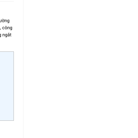
đường
, công
g ngắt