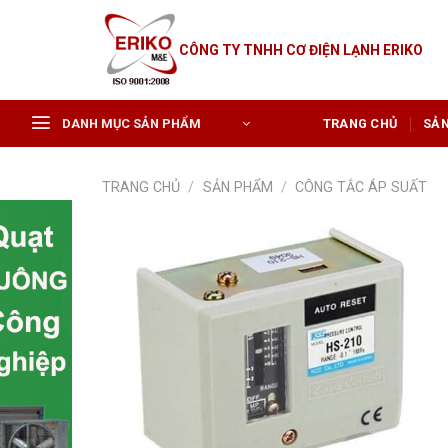
Skip
to
CÔNG TY TNHH CƠ ĐIỆN LẠNH ERIKO
content
DANH MỤC SẢN PHẨM
TRANG CHỦ
SẢ
TRANG CHỦ
/
SẢN PHẨM
/
CÔNG TẮC ÁP SUẤT