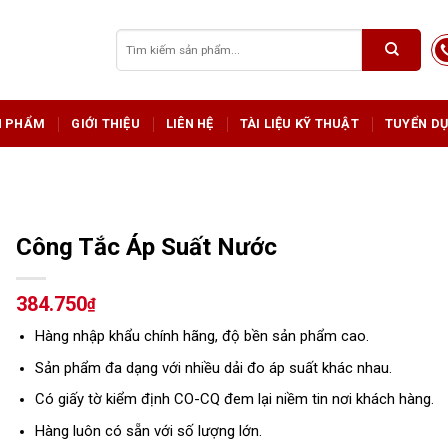
Tìm
kiếm:
N PHẨM
GIỚI THIỆU
LIÊN HỆ
TÀI LIỆU KỸ THUẬT
TUYỂN D
Công Tắc Áp Suất Nước
384.750
₫
Hàng nhập khẩu chính hãng, độ bền sản phẩm cao.
Sản phẩm đa dạng với nhiều dải đo áp suất khác nhau.
Có giấy tờ kiểm định CO-CQ đem lại niềm tin nơi khách hàng.
Hàng luôn có sẵn với số lượng lớn.