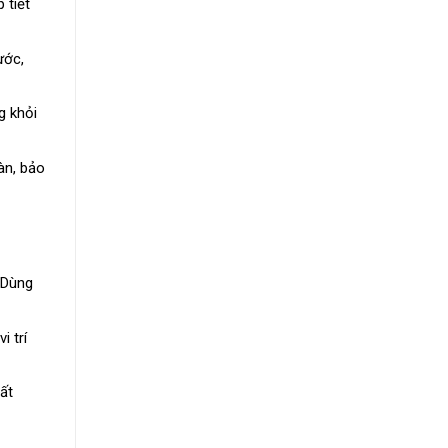
 tiết
ước,
g khỏi
àn, bảo
 Dùng
i trí
ất