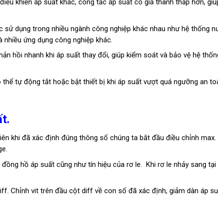
 điều khiển áp suất khác, công tắc áp suất có giá thành thấp hơn, giúp
ợc sử dụng trong nhiều ngành công nghiệp khác nhau như hệ thống n
à nhiều ứng dụng công nghiệp khác.
hản hồi nhanh khi áp suất thay đổi, giúp kiểm soát và bảo vệ hệ thốn
 thể tự động tắt hoặc bật thiết bị khi áp suất vượt quá ngưỡng an to
t.
tiên khi đã xác định đúng thông số chúng ta bắt đầu điều chỉnh max.
ge.
ng hồ áp suất cũng như tín hiệu của rơ le. Khi rơ le nhảy sang tại v
f. Chỉnh vit trên đầu cột diff về con số đã xác định, giảm dàn áp su