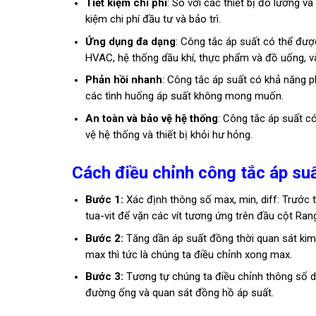
Tiết kiệm chi phí
: So với các thiết bị đo lường và
kiệm chi phí đầu tư và bảo trì.
Ứng dụng đa dạng
: Công tắc áp suất có thể đư
HVAC, hệ thống dầu khí, thực phẩm và đồ uống, v
Phản hồi nhanh
: Công tắc áp suất có khả năng p
các tình huống áp suất không mong muốn.
An toàn và bảo vệ hệ thống
: Công tắc áp suất có
vệ hệ thống và thiết bị khỏi hư hỏng.
Cách điều chỉnh công tắc áp suấ
Bước 1:
Xác định thông số max, min, diff: Trước 
tua-vit để vặn các vít tương ứng trên đầu cột Ran
Bước 2:
Tăng dần áp suất đồng thời quan sát kim đồ
max thì tức là chúng ta điều chỉnh xong max.
Bước 3:
Tương tự chúng ta điều chỉnh thông số dif
đường ống và quan sát đồng hồ áp suất.