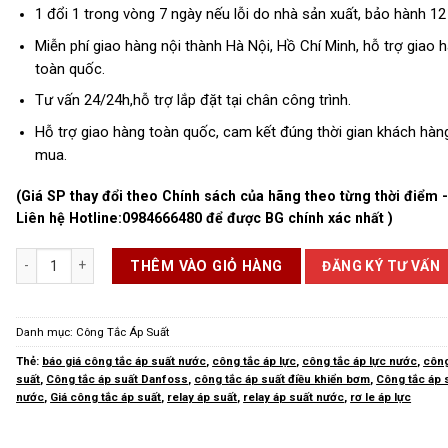
1 đổi 1 trong vòng 7 ngày nếu lỗi do nhà sản xuất, bảo hành 12
Miễn phí giao hàng nội thành Hà Nội, Hồ Chí Minh, hỗ trợ giao 
toàn quốc.
Tư vấn 24/24h,hỗ trợ lắp đặt tại chân công trình.
Hỗ trợ giao hàng toàn quốc, cam kết đúng thời gian khách hàn
mua.
(Giá SP thay đổi theo Chính sách của hãng theo từng thời điểm 
Liên hệ Hotline:
0984666480
để được BG chính xác nhất )
Công Tắc Áp Suất Nước số lượng
ĐĂNG KÝ TƯ VẤN
THÊM VÀO GIỎ HÀNG
Danh mục:
Công Tắc Áp Suất
Thẻ:
báo giá công tắc áp suất nước
,
công tắc áp lực
,
công tắc áp lực nước
,
công
suất
,
Công tắc áp suất Danfoss
,
công tắc áp suất điều khiển bơm
,
Công tắc áp 
nước
,
Giá công tắc áp suất
,
relay áp suất
,
relay áp suất nước
,
rơ le áp lực