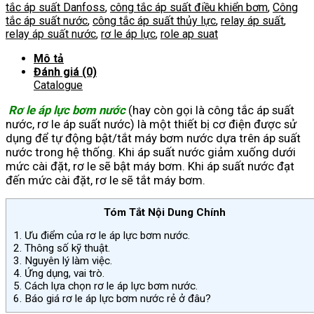
Bơm
tắc áp suất Danfoss
,
công tắc áp suất điều khiển bơm
,
Công
Nước
tắc áp suất nước
,
công tắc áp suất thủy lực
,
relay áp suất
,
số
relay áp suất nước
,
rơ le áp lực
,
role ap suat
lượng
Mô tả
Đánh giá (0)
Catalogue
Rơ le áp lực bơm nước
(hay còn gọi là công tắc áp suất
nước, rơ le áp suất nước) là một thiết bị cơ điện được sử
dụng để tự động bật/tắt máy bơm nước dựa trên áp suất
nước trong hệ thống. Khi áp suất nước giảm xuống dưới
mức cài đặt, rơ le sẽ bật máy bơm. Khi áp suất nước đạt
đến mức cài đặt, rơ le sẽ tắt máy bơm.
Tóm Tắt Nội Dung Chính
1.
Ưu điểm của rơ le áp lực bơm nước.
2.
Thông số kỹ thuật.
3.
Nguyên lý làm việc.
4.
Ứng dụng, vai trò.
5.
Cách lựa chọn rơ le áp lực bơm nước.
6.
Báo giá rơ le áp lực bơm nước rẻ ở đâu?