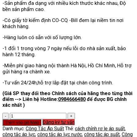
-Sản phẩm đa dạng với nhiều kích thước khác nhau, Độ
bền sản phẩm cao.
-Có giấy tờ kiểm định CO-CQ -Bill đem lại niềm tin nơi
khách hàng.
-Hàng luôn có sẵn với số lượng lớn.
-1 đổi 1 trong vòng 7 ngày nếu lỗi do nhà sản xuất, bảo
hành 12 tháng.
-Miễn phí giao hàng nội thành Hà Nội, Hồ Chí Minh, Hỗ trợ
gửi hàng ra chành xe.
-Tư vấn 24/24h,hỗ trợ lắp đặt tại chân công trình.
(Giá SP thay đổi theo Chính sách của hãng theo từng thời
điểm --> Liên hệ Hotline:
0984666480
để được BG chính
xác nhất )
Rơ
Le
Đăng ký tư vấn
Thêm vào giỏ hàng
Áp
Danh mục:
Công Tắc Áp Suất
Thẻ:
cách chỉnh rơ le áp suất
,
Lực
công tắc áp lực
,
công tắc áp lực nước
,
công tắc áp suất
,
Công