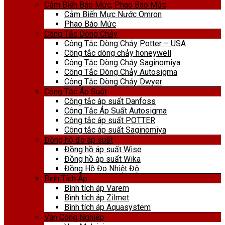
Cảm Biến Báo Mức, Phao Báo Mức
Cảm Biến Mực Nước Omron
Phao Báo Mức
Công Tắc Dòng Chảy
Công Tắc Dòng Chảy Potter – USA
Công tắc dòng chảy honeywell
Công Tắc Dòng Chảy Saginomiya
Công Tắc Dòng Chảy Autosigma
Công Tắc Dòng Chảy Dwyer
Công Tắc Áp Suất
Công tắc áp suất Danfoss
Công Tắc Áp Suất Autosigma
Công tắc áp suất POTTER
Công tắc áp suất Saginomiya
Đồng hồ đo áp suất
Đồng hồ áp suất Wise
Đồng hồ áp suất Wika
Đồng Hồ Đo Nhiệt Độ
Bình Tích Áp
Bình tích áp Varem
Bình tích áp Zilmet
Bình tích áp Aquasystem
Van Công Nghiệp