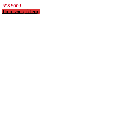
598.500
₫
Thêm vào giỏ hàng