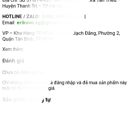
Địa chỉ: Số 37-BT4-KĐT Mới Cầu Bươu – Xã Tân Triều –
Huyện Thanh Trì – TP Hà nội.
HOTLINE / ZALO:
984666480
|
(+84)
Email:
erikovn.sg@gmail.com
VP – Kho Hàng TP HCM: A75/54 Bạch Đằng, Phường 2,
Quận Tân Bình, TP HCM
Xem thêm
Đánh giá
Chưa có đánh giá nào.
Chỉ những khách hàng đã đăng nhập và đã mua sản phẩm này
mới có thể để lại đánh giá.
Sản phẩm tương tự