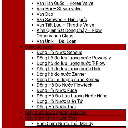
Van Hàn Quốc – Korea Valve
Van Hơi – Steam valve
Van Dao
Van Samwoo – Hàn Quốc
Van Tiết Lưu – Throttle Valve
Kính Quan Sát Dòng Chảy – Flow
Observation Glass
Van Unik – Đài Loan
Đồng hồ nước
Đồng Hồ Nước Sensus
Đồng hồ đo lưu lượng nước Powogaz
Đồng hồ đo lưu lượng nước T-Flow
Đồng hồ đo lưu lượng nước Unik
Đồng hồ đo nước Zenner
Đồng hồ lưu lượng nước Komax
Đồng Hồ Đo Nước Flowtech
Đồng Hồ Nước Fuda
Đồng Hồ Đo Lưu Lượng Nước Nóng
Đồng Hồ Nước Điện Tử
Đồng Hồ Nước Thải
Máy bơm nước ngưng điều hòa
Máy Bơm Chìm Nước Thải
Bơm Chìm Nước Thải Meudy