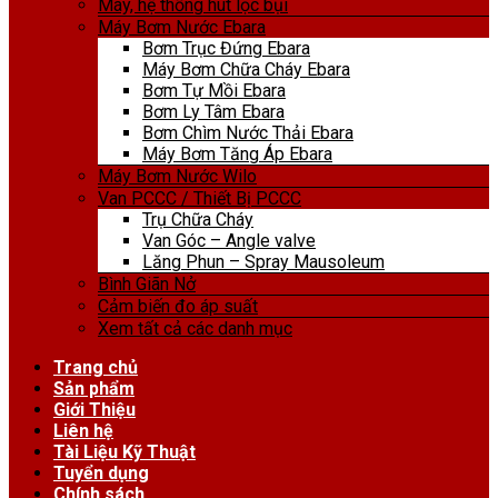
Máy, hệ thống hút lọc bụi
Máy Bơm Nước Ebara
Bơm Trục Đứng Ebara
Máy Bơm Chữa Cháy Ebara
Bơm Tự Mồi Ebara
Bơm Ly Tâm Ebara
Bơm Chìm Nước Thải Ebara
Máy Bơm Tăng Áp Ebara
Máy Bơm Nước Wilo
Van PCCC / Thiết Bị PCCC
Trụ Chữa Cháy
Van Góc – Angle valve
Lăng Phun – Spray Mausoleum
Bình Giãn Nở
Cảm biến đo áp suất
Xem tất cả các danh mục
Trang chủ
Sản phẩm
Giới Thiệu
Liên hệ
Tài Liệu Kỹ Thuật
Tuyển dụng
Chính sách