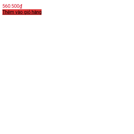
560.500
₫
Thêm vào giỏ hàng