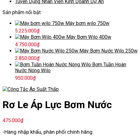
Tuyển Dụng Nhân Viên Kinh Doanh Dự Án
Sản phẩm nổi bật
Máy bơm wilo 750w
5.225.000
₫
Máy Bơm Wilo 400w
4.750.000
₫
Máy Bơm Nước Wilo 250w
2.850.000
₫
Bơm Tuần Hoàn
Nước Nóng Wilo
950.000
₫
Rơ Le Áp Lực Bơm Nước
475.000
₫
-Hàng nhập khẩu, phân phối chính hãng.