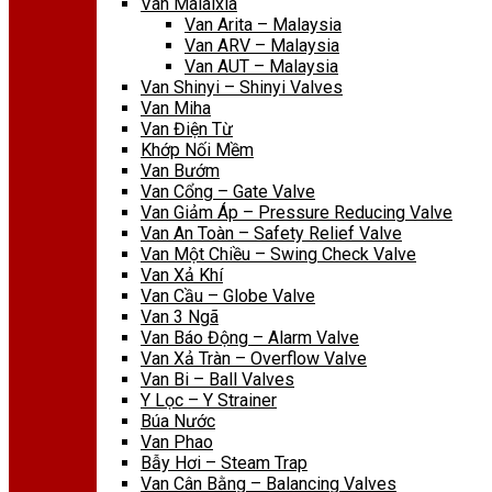
Van Malaixia
Van Arita – Malaysia
Van ARV – Malaysia
Van AUT – Malaysia
Van Shinyi – Shinyi Valves
Van Miha
Van Điện Từ
Khớp Nối Mềm
Van Bướm
Van Cổng – Gate Valve
Van Giảm Áp – Pressure Reducing Valve
Van An Toàn – Safety Relief Valve
Van Một Chiều – Swing Check Valve
Van Xả Khí
Van Cầu – Globe Valve
Van 3 Ngã
Van Báo Động – Alarm Valve
Van Xả Tràn – Overflow Valve
Van Bi – Ball Valves
Y Lọc – Y Strainer
Búa Nước
Van Phao
Bẫy Hơi – Steam Trap
Van Cân Bằng – Balancing Valves