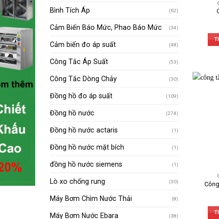
Bình Tích Áp
(62)
Cảm Biến Báo Mức, Phao Báo Mức
(34)
T
Cảm biến đo áp suất
(48)
Công Tắc Áp Suất
(53)
Công Tắc Dòng Chảy
(30)
Đồng hồ đo áp suất
(109)
Đồng hồ nước
(274)
Đồng hồ nước actaris
(1)
Đồng hồ nước mặt bích
(1)
đồng hồ nước siemens
(1)
Lò xo chống rung
(30)
Công
Máy Bơm Chìm Nước Thải
(8)
T
Máy Bơm Nước Ebara
(38)