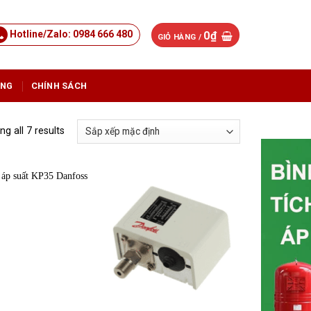
Hotline/Zalo: 0984 666 480
0
₫
GIỎ HÀNG /
ỤNG
CHÍNH SÁCH
g all 7 results