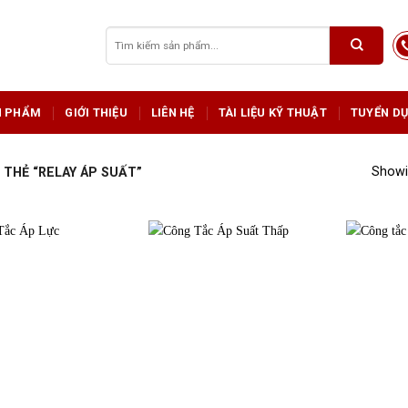
Tìm
kiếm:
N PHẨM
GIỚI THIỆU
LIÊN HỆ
TÀI LIỆU KỸ THUẬT
TUYỂN D
Showin
THẺ “RELAY ÁP SUẤT”