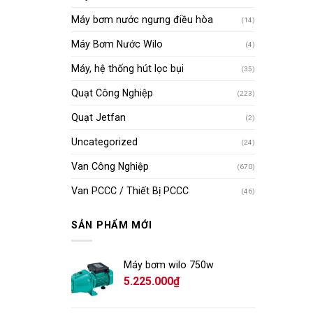
Máy bơm nước ngưng điều hòa
(14)
Máy Bơm Nước Wilo
(4)
Máy, hệ thống hút lọc bụi
(35)
Quạt Công Nghiệp
(223)
Quạt Jetfan
(2)
Uncategorized
(24)
Van Công Nghiệp
(670)
Van PCCC / Thiết Bị PCCC
(46)
SẢN PHẨM MỚI
Máy bơm wilo 750w
5.225.000
₫