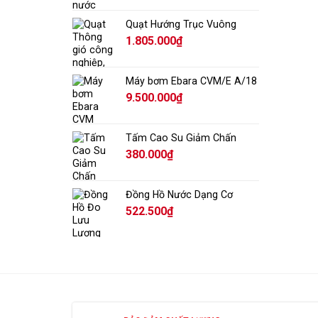
Quạt Hướng Trục Vuông
1.805.000
₫
Máy bơm Ebara CVM/E A/18
9.500.000
₫
Tấm Cao Su Giảm Chấn
380.000
₫
Đồng Hồ Nước Dạng Cơ
522.500
₫