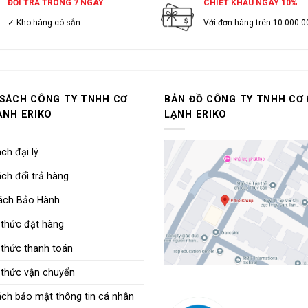
ĐỔI TRẢ TRONG 7 NGÀY
CHIẾT KHẤU NGAY 10%
✓ Kho hàng có sẳn
Với đơn hàng trên 10.000.0
 SÁCH CÔNG TY TNHH CƠ
BẢN ĐỒ CÔNG TY TNHH CƠ 
ẠNH ERIKO
LẠNH ERIKO
ch đại lý
ch đổi trả hàng
ách Bảo Hành
thức đặt hàng
thức thanh toán
thức vận chuyển
ách bảo mật thông tin cá nhân