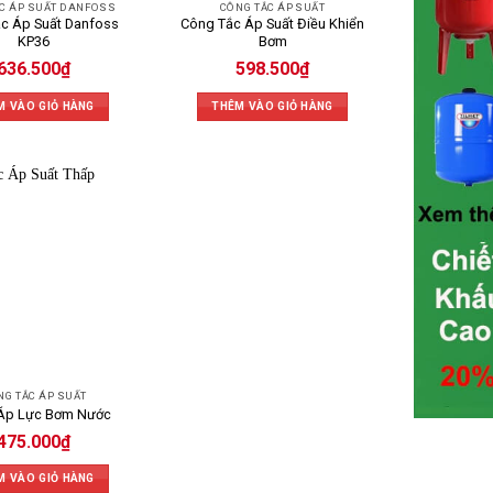
C ÁP SUẤT DANFOSS
CÔNG TẮC ÁP SUẤT
c Áp Suất Danfoss
Công Tắc Áp Suất Điều Khiển
KP36
Bơm
636.500
₫
598.500
₫
M VÀO GIỎ HÀNG
THÊM VÀO GIỎ HÀNG
NG TẮC ÁP SUẤT
 Áp Lực Bơm Nước
475.000
₫
M VÀO GIỎ HÀNG