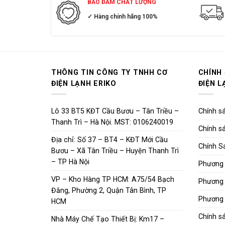
BẢO ĐẢM CHẤT LƯỢNG
✓ Hàng chính hãng 100%
THÔNG TIN CÔNG TY TNHH CƠ
CHÍNH
ĐIỆN LẠNH ERIKO
ĐIỆN L
Lô 33 BT5 KĐT Cầu Bươu – Tân Triều –
Chính sá
Thanh Trì – Hà Nội. MST: 0106240019
Chính sá
Địa chỉ: Số 37 – BT4 – KĐT Mới Cầu
Chính S
Bươu – Xã Tân Triều – Huyện Thanh Trì
– TP Hà Nội
Phương 
VP – Kho Hàng TP HCM: A75/54 Bạch
Phương 
Đằng, Phường 2, Quận Tân Bình, TP
Phương 
HCM
Chính s
Nhà Máy Chế Tạo Thiết Bị: Km17 –