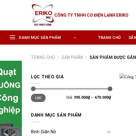
Skip
to
CÔNG TY TNHH CƠ ĐIỆN LẠNH ERIKO
content
DANH MỤC SẢN PHẨM
TRANG CHỦ
SẢ
TRANG CHỦ
/
SẢN PHẨM
/
SẢN PHẨM ĐƯỢC GẮN 
LỌC THEO GIÁ
Giá
Giá
Giá:
395.000₫
—
670.000₫
LỌC
tối
tối
thiểu
đa
DANH MỤC SẢN PHẨM
Bình Giãn Nở
(6)