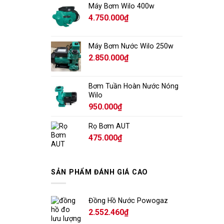
Máy Bơm Wilo 400w
4.750.000
₫
Máy Bơm Nước Wilo 250w
2.850.000
₫
Bơm Tuần Hoàn Nước Nóng
Wilo
950.000
₫
Rọ Bơm AUT
475.000
₫
SẢN PHẨM ĐÁNH GIÁ CAO
Đồng Hồ Nước Powogaz
2.552.460
₫