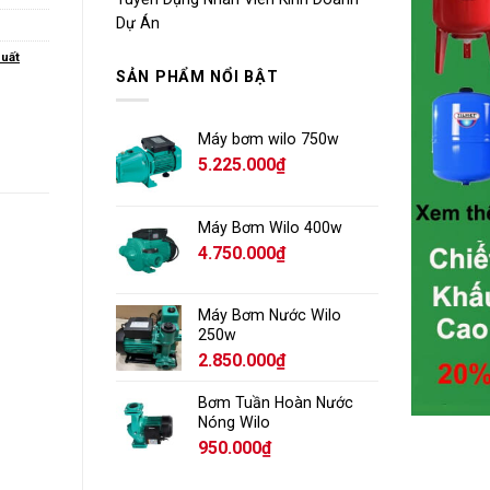
Dự Án
suất
SẢN PHẨM NỔI BẬT
Máy bơm wilo 750w
5.225.000
₫
Máy Bơm Wilo 400w
4.750.000
₫
Máy Bơm Nước Wilo
250w
2.850.000
₫
Bơm Tuần Hoàn Nước
Nóng Wilo
950.000
₫