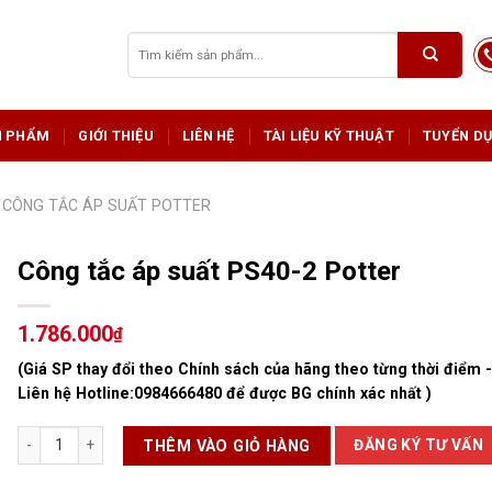
Tìm
kiếm:
N PHẨM
GIỚI THIỆU
LIÊN HỆ
TÀI LIỆU KỸ THUẬT
TUYỂN D
CÔNG TẮC ÁP SUẤT POTTER
Công tắc áp suất PS40-2 Potter
1.786.000
₫
(Giá SP thay đổi theo Chính sách của hãng theo từng thời điểm 
Liên hệ Hotline:
0984666480
để được BG chính xác nhất )
Công tắc áp suất PS40-2 Potter số lượng
ĐĂNG KÝ TƯ VẤN
THÊM VÀO GIỎ HÀNG