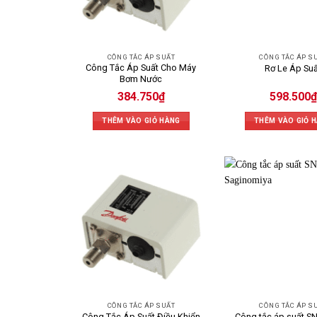
CÔNG TẮC ÁP SUẤT
CÔNG TẮC ÁP S
Công Tắc Áp Suất Cho Máy
Rơ Le Áp Suấ
Bơm Nước
384.750
₫
598.500
₫
THÊM VÀO GIỎ HÀNG
THÊM VÀO GIỎ 
CÔNG TẮC ÁP SUẤT
CÔNG TẮC ÁP S
Công Tắc Áp Suất Điều Khiển
Công tắc áp suất S