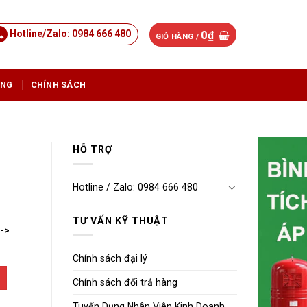
Hotline/Zalo: 0984 666 480
0
₫
GIỎ HÀNG /
ỤNG
CHÍNH SÁCH
HỖ TRỢ
Hotline / Zalo: 0984 666 480
TƯ VẤN KỸ THUẬT
-->
Chính sách đại lý
Chính sách đổi trả hàng
Tuyển Dụng Nhân Viên Kinh Doanh