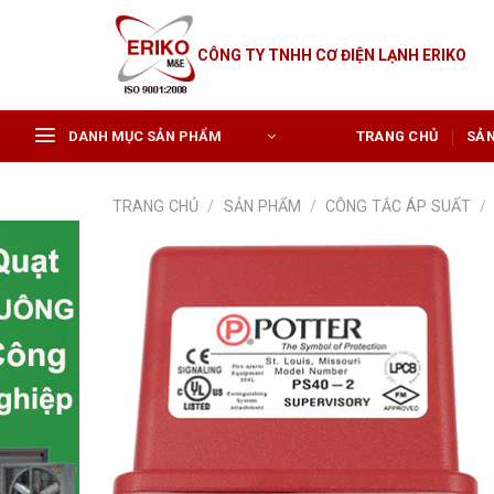
Skip
to
CÔNG TY TNHH CƠ ĐIỆN LẠNH ERIKO
content
DANH MỤC SẢN PHẨM
TRANG CHỦ
SẢ
TRANG CHỦ
/
SẢN PHẨM
/
CÔNG TẮC ÁP SUẤT
/