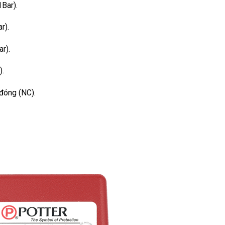
Bar).
r).
r).
).
đóng (NC).