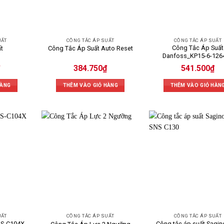
UẤT
CÔNG TẮC ÁP SUẤT
CÔNG TẮC ÁP SUẤT
Công Tắc Áp Suất
t
Công Tắc Áp Suất Auto Reset
Danfoss_KP15-6-126
384.750
₫
541.500
₫
HÀNG
THÊM VÀO GIỎ HÀNG
THÊM VÀO GIỎ HÀN
UẤT
CÔNG TẮC ÁP SUẤT
CÔNG TẮC ÁP SUẤT
NS-C104X
Công tắc áp suất Sagi