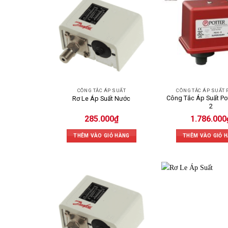
CÔNG TẮC ÁP SUẤT
CÔNG TẮC ÁP SUẤT 
Công Tắc Áp Suất Pot
Rơ Le Áp Suất Nước
2
285.000
₫
1.786.000
THÊM VÀO GIỎ HÀNG
THÊM VÀO GIỎ 