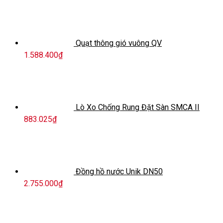
Quạt thông gió vuông QV
1.588.400
₫
Lò Xo Chống Rung Đặt Sàn SMCA II
883.025
₫
Đồng hồ nước Unik DN50
2.755.000
₫