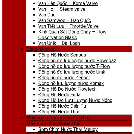
Van Hàn Quốc – Korea Valve
Van Hơi – Steam valve
Van Dao
Van Samwoo – Hàn Quốc
Van Tiết Lưu – Throttle Valve
Kính Quan Sát Dòng Chảy – Flow
Observation Glass
Van Unik – Đài Loan
Đồng hồ nước
Đồng Hồ Nước Sensus
Đồng hồ đo lưu lượng nước Powogaz
Đồng hồ đo lưu lượng nước T-Flow
Đồng hồ đo lưu lượng nước Unik
Đồng hồ đo nước Zenner
Đồng hồ lưu lượng nước Komax
Đồng Hồ Đo Nước Flowtech
Đồng Hồ Nước Fuda
Đồng Hồ Đo Lưu Lượng Nước Nóng
Đồng Hồ Nước Điện Tử
Đồng Hồ Nước Thải
Máy bơm nước ngưng điều hòa
Máy Bơm Chìm Nước Thải
Bơm Chìm Nước Thải Meudy