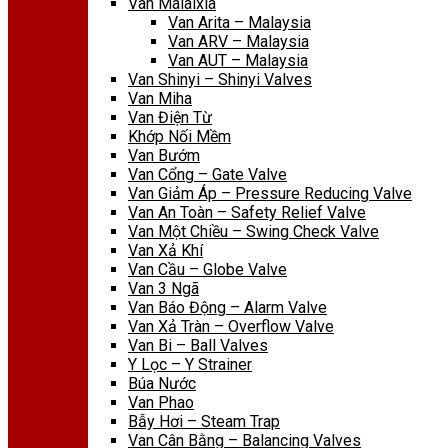
Van Malaixia
Van Arita – Malaysia
Van ARV – Malaysia
Van AUT – Malaysia
Van Shinyi – Shinyi Valves
Van Miha
Van Điện Từ
Khớp Nối Mềm
Van Bướm
Van Cổng – Gate Valve
Van Giảm Áp – Pressure Reducing Valve
Van An Toàn – Safety Relief Valve
Van Một Chiều – Swing Check Valve
Van Xả Khí
Van Cầu – Globe Valve
Van 3 Ngã
Van Báo Động – Alarm Valve
Van Xả Tràn – Overflow Valve
Van Bi – Ball Valves
Y Lọc – Y Strainer
Búa Nước
Van Phao
Bẫy Hơi – Steam Trap
Van Cân Bằng – Balancing Valves