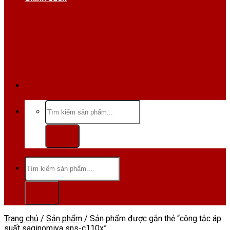
Hotline/Zalo:0984 666 480
Tìm
kiếm:
Tìm
kiếm:
Trang chủ
/
Sản phẩm
/
Sản phẩm được gắn thẻ “công tắc áp
suất saginomiya sns-c110x”