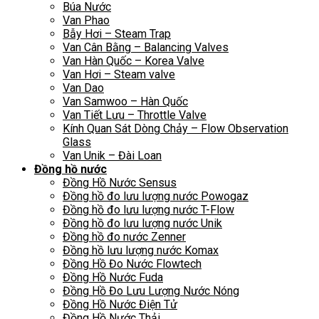
Búa Nước
Van Phao
Bẫy Hơi – Steam Trap
Van Cân Bằng – Balancing Valves
Van Hàn Quốc – Korea Valve
Van Hơi – Steam valve
Van Dao
Van Samwoo – Hàn Quốc
Van Tiết Lưu – Throttle Valve
Kính Quan Sát Dòng Chảy – Flow Observation
Glass
Van Unik – Đài Loan
Đồng hồ nước
Đồng Hồ Nước Sensus
Đồng hồ đo lưu lượng nước Powogaz
Đồng hồ đo lưu lượng nước T-Flow
Đồng hồ đo lưu lượng nước Unik
Đồng hồ đo nước Zenner
Đồng hồ lưu lượng nước Komax
Đồng Hồ Đo Nước Flowtech
Đồng Hồ Nước Fuda
Đồng Hồ Đo Lưu Lượng Nước Nóng
Đồng Hồ Nước Điện Tử
Đồng Hồ Nước Thải