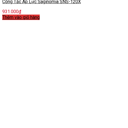
Công Tắc Áp Lực Saginomia SNS-120X
931.000
₫
Thêm vào giỏ hàng