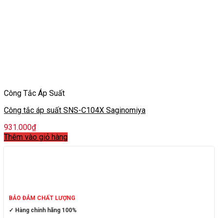
Công Tắc Áp Suất
Công tắc áp suất SNS-C104X Saginomiya
931.000
₫
Thêm vào giỏ hàng
BẢO ĐẢM CHẤT LƯỢNG
✓ Hàng chính hãng 100%