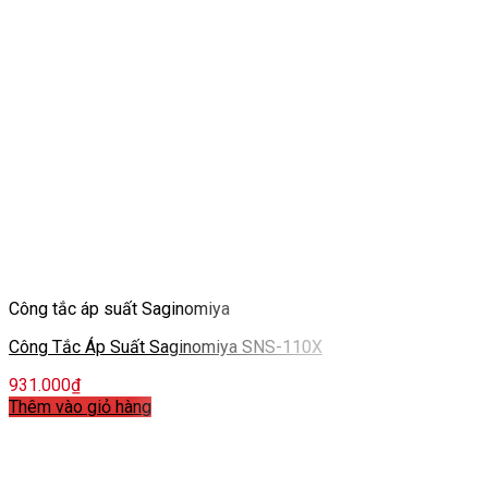
Công tắc áp suất Saginomiya
Công Tắc Áp Suất Saginomiya SNS-110X
931.000
₫
Thêm vào giỏ hàng