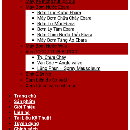
Máy, hệ thống hút lọc bụi
Máy Bơm Nước Ebara
Bơm Trục Đứng Ebara
Máy Bơm Chữa Cháy Ebara
Bơm Tự Mồi Ebara
Bơm Ly Tâm Ebara
Bơm Chìm Nước Thải Ebara
Máy Bơm Tăng Áp Ebara
Máy Bơm Nước Wilo
Van PCCC / Thiết Bị PCCC
Trụ Chữa Cháy
Van Góc – Angle valve
Lăng Phun – Spray Mausoleum
Bình Giãn Nở
Cảm biến đo áp suất
Xem tất cả các danh mục
Trang chủ
Sản phẩm
Giới Thiệu
Liên hệ
Tài Liệu Kỹ Thuật
Tuyển dụng
Chính sách