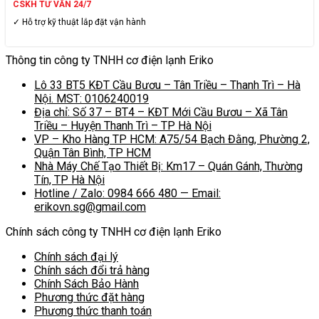
CSKH TƯ VẤN 24/7
✓ Hỗ trợ kỹ thuật lắp đặt vận hành
Thông tin công ty TNHH cơ điện lạnh Eriko
Lô 33 BT5 KĐT Cầu Bươu – Tân Triều – Thanh Trì – Hà
Nội. MST: 0106240019
Địa chỉ: Số 37 – BT4 – KĐT Mới Cầu Bươu – Xã Tân
Triều – Huyện Thanh Trì – TP Hà Nội
VP – Kho Hàng TP HCM: A75/54 Bạch Đằng, Phường 2,
Quận Tân Bình, TP HCM
Nhà Máy Chế Tạo Thiết Bị: Km17 – Quán Gánh, Thường
Tín, TP Hà Nội
Hotline / Zalo: 0984 666 480 — Email:
erikovn.sg@gmail.com
Chính sách công ty TNHH cơ điện lạnh Eriko
Chính sách đại lý
Chính sách đổi trả hàng
Chính Sách Bảo Hành
Phương thức đặt hàng
Phương thức thanh toán