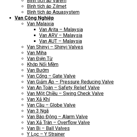
Bình tích áp Varem
Bình tích áp Zilmet
Bình tích áp Aquasystem
Van Công Nghiệp
Van Malaixia
Van Arita – Malaysia
Van ARV – Malaysia
Van AUT – Malaysia
Van Shinyi – Shinyi Valves
Van Miha
Van Điện Từ
Khớp Nối Mềm
Van Bướm
Van Cổng – Gate Valve
Van Giảm Áp – Pressure Reducing Valve
Van An Toàn – Safety Relief Valve
Van Một Chiều – Swing Check Valve
Van Xả Khí
Van Cầu – Globe Valve
Van 3 Ngã
Van Báo Động – Alarm Valve
Van Xả Tràn – Overflow Valve
Van Bi – Ball Valves
Y Lọc – Y Strainer