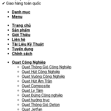
✔
Giao hàng toàn quốc
Danh mục
Menu
Trang chủ
Sản phẩm
Giới Thiệu
Liên hệ
Tài Liệu Kỹ Thuật
Tuyển dụng
Chính sách
Quạt Công Nghiệp
Quạt Thông Gió Công Nghiệp
Quạt Hút Công Nghiệp
Quạt Vuông Công Nghiệp
Quạt Hút Âm Trần
Quạt Composite
Quạt Ly Tâm
Quạt Đứng Công nghiệp
Quạt hướng trục
Quạt Thông Gió Deton
Quạt Jetfan