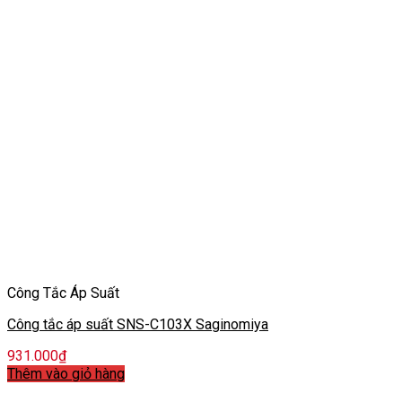
Công Tắc Áp Suất
Công tắc áp suất SNS-C103X Saginomiya
931.000
₫
Thêm vào giỏ hàng