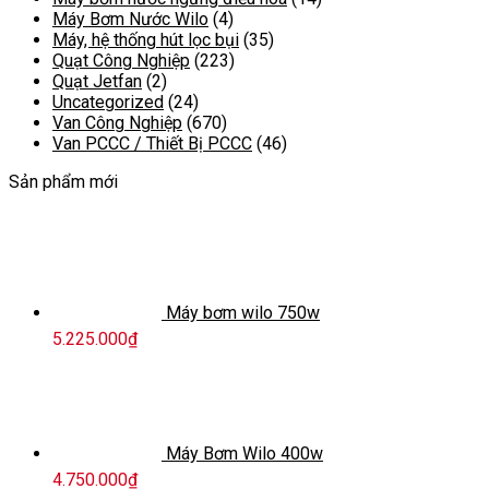
Máy Bơm Nước Wilo
(4)
Máy, hệ thống hút lọc bụi
(35)
Quạt Công Nghiệp
(223)
Quạt Jetfan
(2)
Uncategorized
(24)
Van Công Nghiệp
(670)
Van PCCC / Thiết Bị PCCC
(46)
Sản phẩm mới
Máy bơm wilo 750w
5.225.000
₫
Máy Bơm Wilo 400w
4.750.000
₫