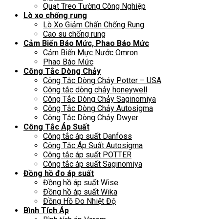
Quạt Treo Tường Công Nghiệp
Lò xo chống rung
Lò Xo Giảm Chấn Chống Rung
Cao su chống rung
Cảm Biến Báo Mức, Phao Báo Mức
Cảm Biến Mực Nước Omron
Phao Báo Mức
Công Tắc Dòng Chảy
Công Tắc Dòng Chảy Potter – USA
Công tắc dòng chảy honeywell
Công Tắc Dòng Chảy Saginomiya
Công Tắc Dòng Chảy Autosigma
Công Tắc Dòng Chảy Dwyer
Công Tắc Áp Suất
Công tắc áp suất Danfoss
Công Tắc Áp Suất Autosigma
Công tắc áp suất POTTER
Công tắc áp suất Saginomiya
Đồng hồ đo áp suất
Đồng hồ áp suất Wise
Đồng hồ áp suất Wika
Đồng Hồ Đo Nhiệt Độ
Bình Tích Áp