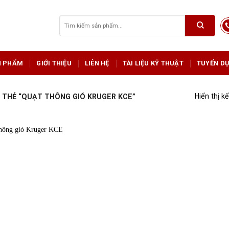
Tìm
kiếm:
N PHẨM
GIỚI THIỆU
LIÊN HỆ
TÀI LIỆU KỸ THUẬT
TUYỂN D
Hiển thị k
THẺ “QUẠT THÔNG GIÓ KRUGER KCE”