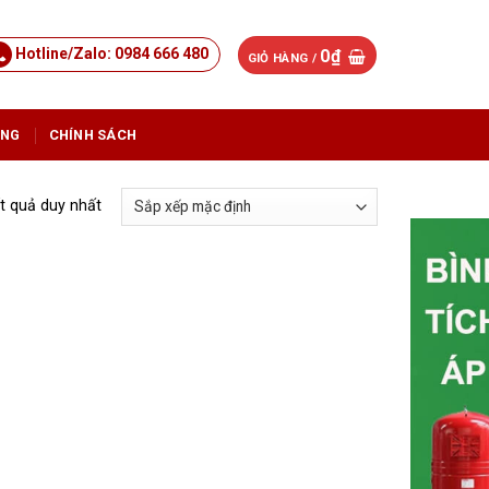
Hotline/Zalo: 0984 666 480
0
₫
GIỎ HÀNG /
ỤNG
CHÍNH SÁCH
ết quả duy nhất