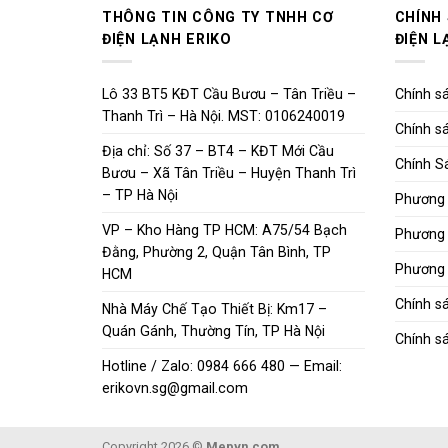
THÔNG TIN CÔNG TY TNHH CƠ
CHÍNH
ĐIỆN LẠNH ERIKO
ĐIỆN L
Lô 33 BT5 KĐT Cầu Bươu – Tân Triều –
Chính sá
Thanh Trì – Hà Nội. MST: 0106240019
Chính sá
Địa chỉ: Số 37 – BT4 – KĐT Mới Cầu
Chính S
Bươu – Xã Tân Triều – Huyện Thanh Trì
– TP Hà Nội
Phương 
VP – Kho Hàng TP HCM: A75/54 Bạch
Phương 
Đằng, Phường 2, Quận Tân Bình, TP
Phương 
HCM
Chính s
Nhà Máy Chế Tạo Thiết Bị: Km17 –
Quán Gánh, Thường Tín, TP Hà Nội
Chính sá
Hotline / Zalo: 0984 666 480 — Email:
erikovn.sg@gmail.com
Copyright 2026 ©
Mepvn.com