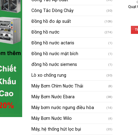
Quạt 
Công Tắc Dòng Chảy
(30)
Đồng hồ đo áp suất
(109)
T
Đồng hồ nước
(274)
Đồng hồ nước actaris
(1)
Đồng hồ nước mặt bích
(1)
đồng hồ nước siemens
(1)
Lò xo chống rung
(30)
Máy Bơm Chìm Nước Thải
(8)
Máy Bơm Nước Ebara
(38)
Máy bơm nước ngưng điều hòa
(14)
Máy Bơm Nước Wilo
(4)
Máy, hệ thống hút lọc bụi
(35)