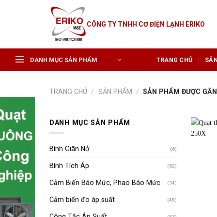
Skip
to
CÔNG TY TNHH CƠ ĐIỆN LẠNH ERIKO
content
DANH MỤC SẢN PHẨM
TRANG CHỦ
SẢ
TRANG CHỦ
/
SẢN PHẨM
/
SẢN PHẨM ĐƯỢC GẮN 
DANH MỤC SẢN PHẨM
Bình Giãn Nở
(6)
Bình Tích Áp
(62)
Cảm Biến Báo Mức, Phao Báo Mức
(34)
Cảm biến đo áp suất
(48)
Công Tắc Áp Suất
(53)