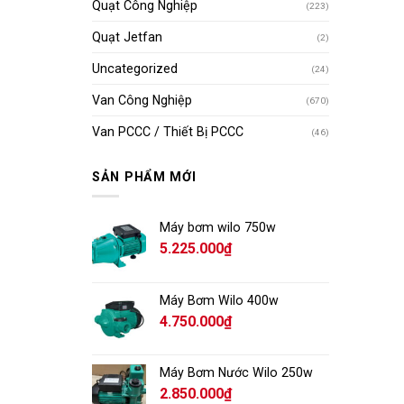
Quạt Công Nghiệp
(223)
Quạt Jetfan
(2)
Uncategorized
(24)
Van Công Nghiệp
(670)
Van PCCC / Thiết Bị PCCC
(46)
SẢN PHẨM MỚI
Máy bơm wilo 750w
5.225.000
₫
Máy Bơm Wilo 400w
4.750.000
₫
Máy Bơm Nước Wilo 250w
2.850.000
₫