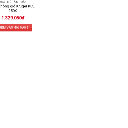
QUẠT HÚT ÂM TRẦN
thông gió Kruger KCE
250X
1.329.050
₫
HÊM VÀO GIỎ HÀNG