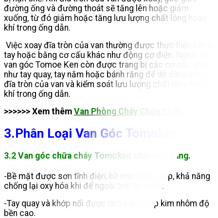
đường ống và đường thoát sẽ tăng lên hoặc giảm
xuống, từ đó giảm hoặc tăng lưu lượng chất lỏng hoặc
khí trong ống dẫn.
Việc xoay đĩa tròn của van thường được thực hiện bằng
tay hoặc bằng
cơ cấu khác như động cơ điện. Ngoài ra,
van góc Tomoe Ken còn được trang bị các cơ cấu khác
như tay quay, tay nắm hoặc bánh răng để dễ dàng xoay
đĩa tròn của van và kiểm soát lưu lượng chất lỏng hoặc
khí trong ống dẫn.
>>>>>> Xem thêm
Van Phòng Cháy Chữa Cháy
3.Phân Loại Van Góc Tomoken.
3.2 Van góc chữa cháy Tomoken chất liệu gang.
-Bề mặt được sơn tĩnh điện, bề mặt bóng đẹp, khả năng
chống lại oxy hóa khi để ngoài trời lâu ngày.
-Tay quay và khớp nối được làm bằng hợp kim nhôm độ
bền cao.