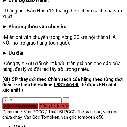
► Chế Độ Bảo Hành:
-Thời gian : Bảo Hành 12 tháng theo chính sách nhà sản
xuất.
► Phương thức vận chuyển:
-Miễn phí vận chuyển trong vòng 20 km nội thành HÀ
NỘI, hỗ trợ giao hàng toàn quốc.
► Ưu đãi:
-Công ty sẽ ưu đãi chiết khấu trên giá bán cho các cửa
hàng, đại lý và đối tác lấy số lượng nhiều.
(Giá SP thay đổi theo Chính sách của hãng theo từng thời
điểm --> Liên hệ Hotline:
0984666480
để được BG chính
xác nhất )
Van
Góc
Đăng ký tư vấn
Thêm vào giỏ hàng
Tomoken
Danh mục:
Van PCCC / Thiết Bị PCCC
Thẻ:
van góc
,
van góc
số
chữa cháy
,
Van Góc Tomoken
,
van góc tomoken d50
lượng