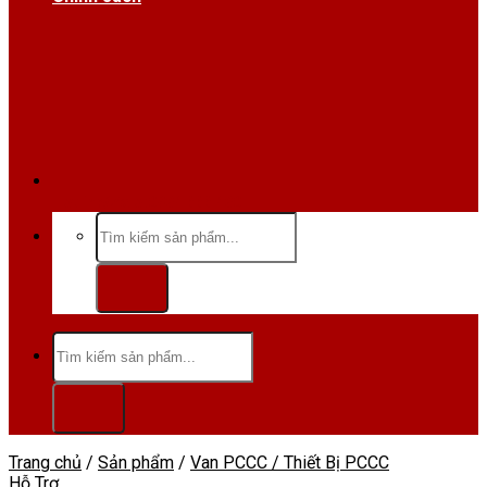
Hotline/Zalo:0984 666 480
Tìm
kiếm:
Tìm
kiếm:
Trang chủ
/
Sản phẩm
/
Van PCCC / Thiết Bị PCCC
Hỗ Trợ