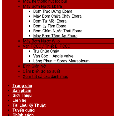
Máy, hệ thống hút lọc bụi
Máy Bơm Nước Ebara
Bơm Trục Đứng Ebara
Máy Bơm Chữa Cháy Ebara
Bơm Tự Mồi Ebara
Bơm Ly Tâm Ebara
Bơm Chìm Nước Thải Ebara
Máy Bơm Tăng Áp Ebara
Máy Bơm Nước Wilo
Van PCCC / Thiết Bị PCCC
Trụ Chữa Cháy
Van Góc – Angle valve
Lăng Phun – Spray Mausoleum
Bình Giãn Nở
Cảm biến đo áp suất
Xem tất cả các danh mục
Trang chủ
Sản phẩm
Giới Thiệu
Liên hệ
Tài Liệu Kỹ Thuật
Tuyển dụng
Chính sách