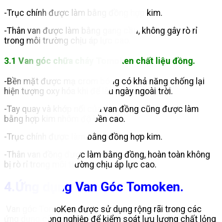
-Trục chính được làm bằng đồng hợp kim.
-Thân van được làm bằng gang cầu, không gây rò rỉ
trong môi trường chịu áp lực cao.
3.1 Van góc chữa cháy Tomoken chất liệu đồng.
-Bền mặt được mạ crom bóng có khả năng chống lại
hiện tượng oxy hóa khi để lâu ngày ngoài trời.
-Tay quay và khớp nối của van đồng cũng được làm
bằng hợp kim nhôm độ bền cao.
-Trục chính được làm bằng đồng hợp kim.
-Thân van đồng được làm bằng đồng, hoàn toàn không
bị rò rỉ trong môi trường chịu áp lực cao.
4.Ứng dụng Van Góc Tomoken.
Van góc TomoKen được sử dụng rộng rãi trong các
ứng dụng công nghiệp để kiểm soát lưu lượng chất lỏng