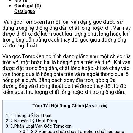
Mô tả
Đánh giá (0)
Catalogue
Van góc Tomoken là một loại van dạng góc được sử
dụng trong hệ thống ống dẫn chất lỏng hoặc khí. Van này
được thiết kế để kiểm soát lưu lượng chất lỏng hoặc khí
trong ống dẫn bằng cách thay đổi góc giữa đường ống
và đường thoát.
Van góc TomoKen có hình dạng giống như một chiếc đĩa
tròn với một hoặc hai lỗ hổng ở phía trên và dưới. Khi van
được đặt trong ống dẫn, chất lỏng hoặc khí sẽ chảy vào
van thông qua lỗ hổng phía trên và ra ngoài thông qua lỗ
hổng phía dưới. Bằng cách xoay đĩa tròn, góc giữa
đường ống và đường thoát có thể được thay đổi, từ đó
kiểm soát lưu lượng chất lỏng hoặc khí trong ống dẫn.
Tóm Tắt Nội Dung Chính
[
Ẩn Văn Bản
]
1.
1.Thông Số Kỹ Thuật.
2.
2.Nguyên Lý Hoạt Động.
3.
3.Phân Loại Van Góc Tomoken.
3.0.1.
3.2 Van góc chữa cháy Tomoken chất liệu gang.