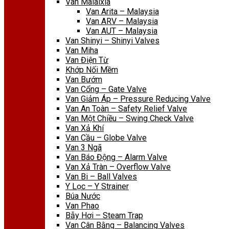
Van Malaixia
Van Arita – Malaysia
Van ARV – Malaysia
Van AUT – Malaysia
Van Shinyi – Shinyi Valves
Van Miha
Van Điện Từ
Khớp Nối Mềm
Van Bướm
Van Cổng – Gate Valve
Van Giảm Áp – Pressure Reducing Valve
Van An Toàn – Safety Relief Valve
Van Một Chiều – Swing Check Valve
Van Xả Khí
Van Cầu – Globe Valve
Van 3 Ngã
Van Báo Động – Alarm Valve
Van Xả Tràn – Overflow Valve
Van Bi – Ball Valves
Y Lọc – Y Strainer
Búa Nước
Van Phao
Bẫy Hơi – Steam Trap
Van Cân Bằng – Balancing Valves