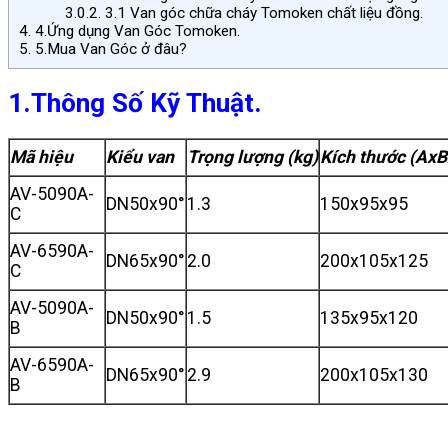
3.0.2.
3.1 Van góc chữa cháy Tomoken chất liệu đồng.
4.
4.Ứng dụng Van Góc Tomoken.
5.
5.Mua Van Góc ở đâu?
1.Thông Số Kỹ Thuật.
Mã hiệu
Kiểu van
Trọng lượng (kg)
Kích thước (Ax
AV-5090A-
DN50x90°
1.3
150x95x95
C
AV-6590A-
DN65x90°
2.0
200x105x125
C
AV-5090A-
DN50x90°
1.5
135x95x120
B
AV-6590A-
DN65x90°
2.9
200x105x130
B