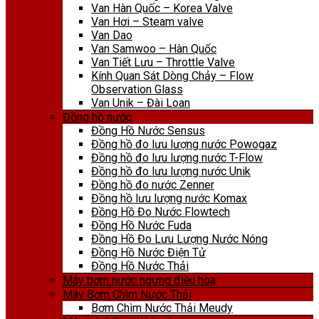
Van Hàn Quốc – Korea Valve
Van Hơi – Steam valve
Van Dao
Van Samwoo – Hàn Quốc
Van Tiết Lưu – Throttle Valve
Kính Quan Sát Dòng Chảy – Flow
Observation Glass
Van Unik – Đài Loan
Đồng hồ nước
Đồng Hồ Nước Sensus
Đồng hồ đo lưu lượng nước Powogaz
Đồng hồ đo lưu lượng nước T-Flow
Đồng hồ đo lưu lượng nước Unik
Đồng hồ đo nước Zenner
Đồng hồ lưu lượng nước Komax
Đồng Hồ Đo Nước Flowtech
Đồng Hồ Nước Fuda
Đồng Hồ Đo Lưu Lượng Nước Nóng
Đồng Hồ Nước Điện Tử
Đồng Hồ Nước Thải
Máy bơm nước ngưng điều hòa
Máy Bơm Chìm Nước Thải
Bơm Chìm Nước Thải Meudy